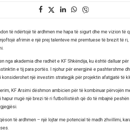
don të ndërtojë të ardhmen me hapa të sigurt dhe me vizion të qa
joftojë afrimin e një prej talenteve më premtuese të brezit të ri, 
i.
vjen nga akademia dhe radhët e KF Shkëndija, ku është dalluar për
stinktin e tij para portës. I njohur për energjinë e pashtershme d
 konsiderohet një investim strategjik për projektin afatgjatë të kl
erim, KF Arsimi dëshmon ambicien për të kombinuar përvojën me
i hapur rrugë një brezi të ri futbollistësh që do të mbajnë peshë
gjegjësi.
ëson të ardhmen – një lojtar me potencial të madh zhvillimi, kara
kses.