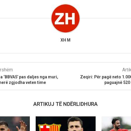
XH M
parshëm
Arti
a ‘BBVA5’ pas daljes nga muri,
Zeqiri: Për pagë neto 1.00
ë herë zgjodha veten time
paguajnë 520 
ARTIKUJ TË NDËRLIDHURA