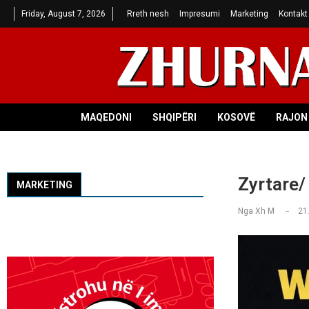
Friday, August 7, 2026
Rreth nesh
Impresumi
Marketing
Kontakt
MAQEDONI
SHQIPËRI
KOSOVË
RAJON 
Zyrtare/
MARKETING
Nga
Xh M
21