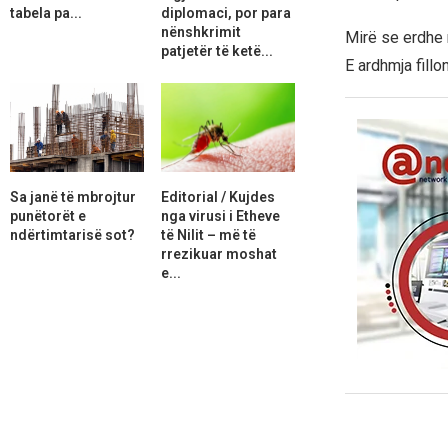
tabela pa...
diplomaci, por para
nënshkrimit
Mirë se erdhe 
patjetër të ketë...
E ardhmja fillon
Sa janë të mbrojtur
Editorial / Kujdes
punëtorët e
nga virusi i Etheve
ndërtimtarisë sot?
të Nilit – më të
rrezikuar moshat
e...