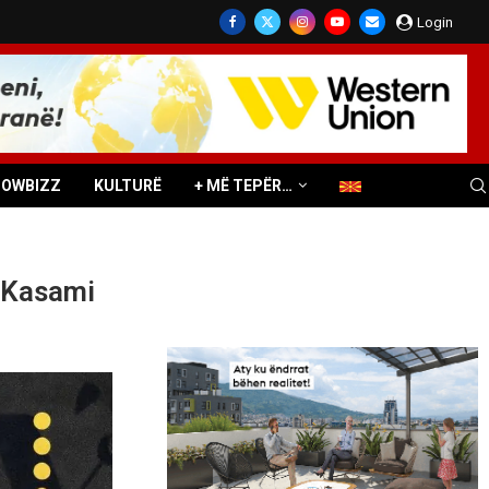
Login
HOWBIZZ
KULTURË
+ MË TEPËR…
m Kasami