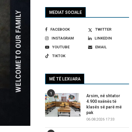
MEDIAT SOCIALE
FACEBOOK
TWITTER
INSTAGRAM
LINKEDIN
YOUTUBE
EMAIL
TIKTOK
MË TË LEXUARA
1
Arsim, në shtator
4.900 nxënës të
klasës së parë më
pak
06.08.2026 17:33