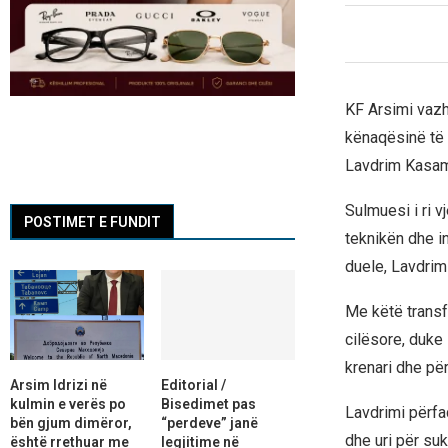
KF Arsimi vazh
kënaqësinë të n
Lavdrim Kasam
Sulmuesi i ri 
POSTIMET E FUNDIT
teknikën dhe in
duele, Lavdrimi
Me këtë transf
cilësore, duke 
krenari dhe për
Arsim Idrizi në
Editorial /
kulmin e verës po
Bisedimet pas
Lavdrimi përfaq
bën gjum dimëror,
“perdeve” janë
dhe uri për su
është rrethuar me
legjitime në