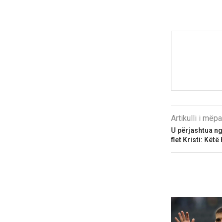
Artikulli i më
U përjashtua ng
flet Kristi: Kët