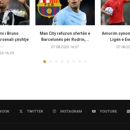
mi i Bruno
Man City refuzon ofertën e
Amorim synon
rsenali çështje
Barcelonës për Rodrin,...
Ligën e Ev
..
07.08.2026 16:07
07.08.2
26 16:29
BOOK
TWITTER
INSTAGRAM
YOUTUBE