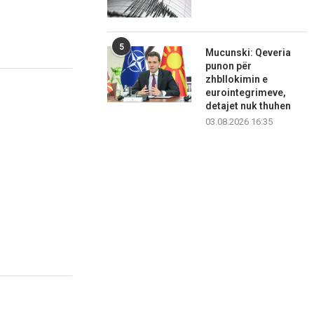
5
Mucunski: Qeveria
punon për
zhbllokimin e
eurointegrimeve,
detajet nuk thuhen
03.08.2026 16:35