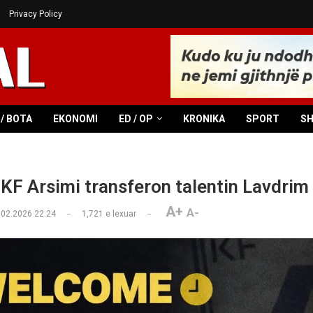
Privacy Policy
/ BOTA
EKONOMI
ED / OP
KRONIKA
SPORT
S
 KF Arsimi transferon talentin Lavdri
A+
A-
.02.2026 22:24
1,721
e lexuar