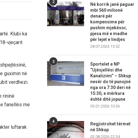
2
Në korrik janë paguar
mbi 560 milionë
denarë për
kompensime për
pushim mjekësor,
rtë. Klubi ka
pjesa më e madhe
për lejet e lindjes
18-vjeçarit
28.07.2026 15:52
3
Sportelet e NP
 shpejtësinë,
“Ujësjellësi dhe
he guximin në
Kanalizimi” – Shkup
nesër do të punojnë
ubit verdhezi.
nga ora 7:30 deri në
15:30, e mërkura
 rininë
është ditë jopune
n e fanellës me
05.01.2026 10:36
4
Regjistrohet tërmet
kter luftarak
në Shkup
02.08.2026 22:34