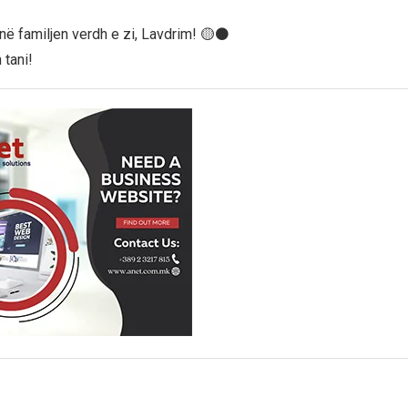
në familjen verdh e zi, Lavdrim! 🟡⚫️
 tani!