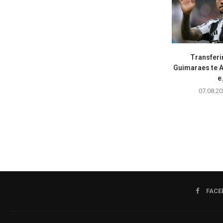
Transferi
Guimaraes te A
e.
07.08.20
FACE