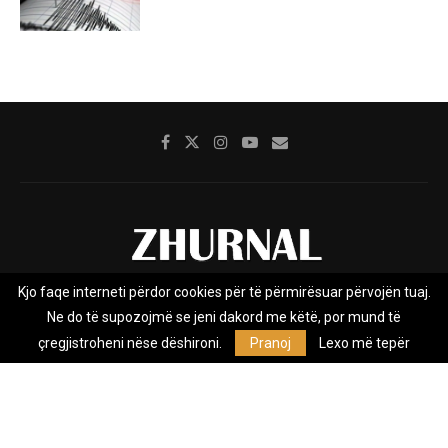
Kjo faqe interneti përdor cookies për të përmirësuar përvojën tuaj.
Rreth nesh
Impresumi
Marketing
Kontakt
Ne do të supozojmë se jeni dakord me këtë, por mund të
Privacy Policy
çregjistroheni nëse dëshironi.
Pranoj
Lexo më tepër
Zhurnal.mk është Agjenci e Lajmeve e pavarur, e themeluar në vitin
2009, që e mbulon Maqedoninë, Kosovën, Shqipërinë edhe lajmet
nga bota.
@2026 - All Right Reserved. Designed and Developed by