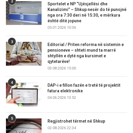
2
Sportelet e NP “Ujësjellësi dhe
Kanalizimi” – Shkup nesër do të punojnë
nga ora 7:30 deri në 15:30, e mërkura
është ditë jopune
05.01.2026 10:36
3
Editorial / Priten reforma në sistemin e
pensioneve – shteti mund ta marrë
shtyllën e dytë nga kursimet e
qytetarëve!
03.08.2026 15:00
4
DAP-i e fillon fazën e tretë të projektit
fatura elektronike
04.06.2026 13:52
5
Regjistrohet tërmet në Shkup
02.08.2026 22:34