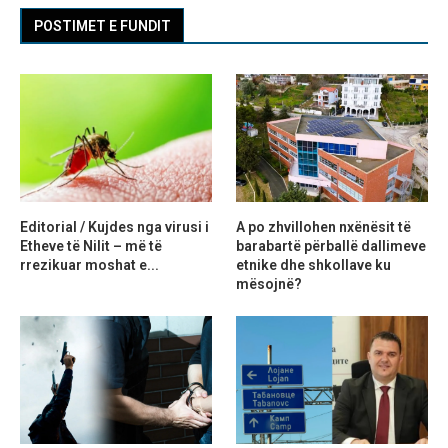
POSTIMET E FUNDIT
Editorial / Kujdes nga virusi i
A po zhvillohen nxënësit të
Etheve të Nilit – më të
barabartë përballë dallimeve
rrezikuar moshat e...
etnike dhe shkollave ku
mësojnë?