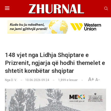
148 vjet nga Lidhja Shqiptare e
Prizrenit, ngjarja që hodhi themelet e
shtetit kombëtar shqiptar
A+
A-
Nga
D. V.
10.06.2026 09:24
1,899
e lexuar