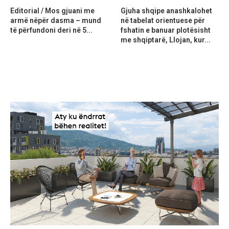
Editorial / Mos gjuani me
Gjuha shqipe anashkalohet
armë nëpër dasma – mund
në tabelat orientuese për
të përfundoni deri në 5...
fshatin e banuar plotësisht
me shqiptarë, Llojan, kur...