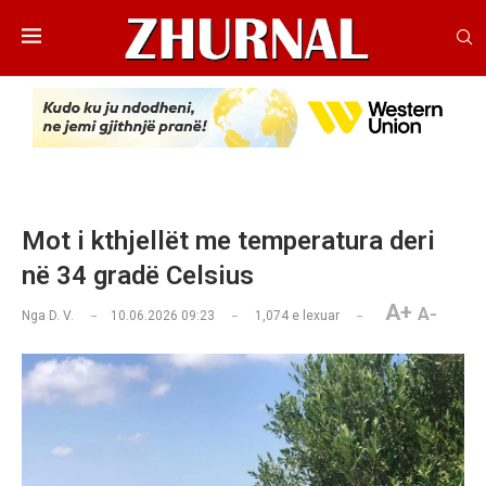
Mot i kthjellët me temperatura deri
në 34 gradë Celsius
A+
A-
Nga
D. V.
10.06.2026 09:23
1,074
e lexuar