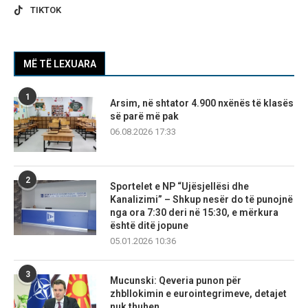
TIKTOK
MË TË LEXUARA
1
Arsim, në shtator 4.900 nxënës të klasës
së parë më pak
06.08.2026 17:33
2
Sportelet e NP “Ujësjellësi dhe
Kanalizimi” – Shkup nesër do të punojnë
nga ora 7:30 deri në 15:30, e mërkura
është ditë jopune
05.01.2026 10:36
3
Mucunski: Qeveria punon për
zhbllokimin e eurointegrimeve, detajet
nuk thuhen