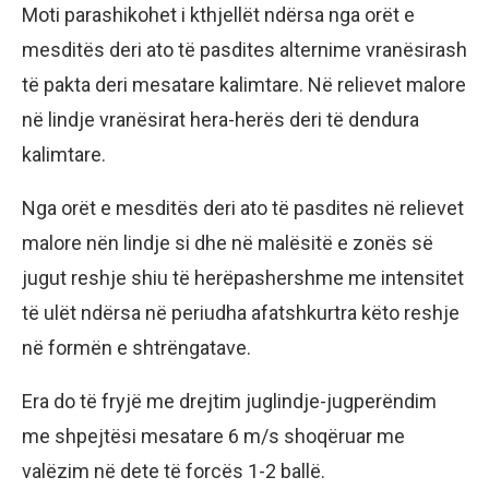
Moti parashikohet i kthjellët ndërsa nga orët e
mesditës deri ato të pasdites alternime vranësirash
të pakta deri mesatare kalimtare. Në relievet malore
në lindje vranësirat hera-herës deri të dendura
kalimtare.
Nga orët e mesditës deri ato të pasdites në relievet
malore nën lindje si dhe në malësitë e zonës së
jugut reshje shiu të herëpashershme me intensitet
të ulët ndërsa në periudha afatshkurtra këto reshje
në formën e shtrëngatave.
Era do të fryjë me drejtim juglindje-jugperëndim
me shpejtësi mesatare 6 m/s shoqëruar me
valëzim në dete të forcës 1-2 ballë.