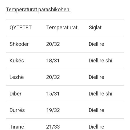
Temperaturat parashikohen:
QYTETET
Temperaturat
Siglat
Shkodër
20/32
Diell re
Kukës
18/31
Diell re shi
Lezhë
20/32
Diell re
Dibër
15/31
Diell re shi
Durrës
19/32
Diell re
Tiranë
21/33
Diell re