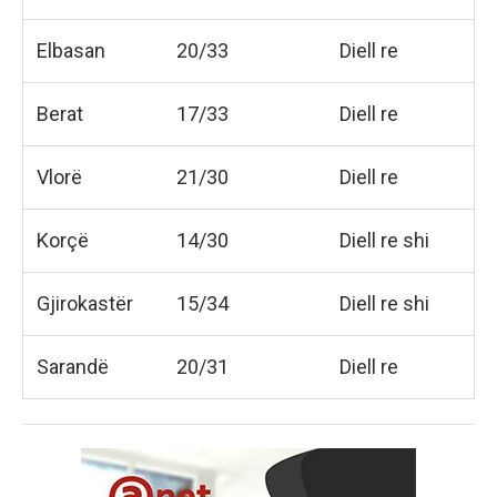
Elbasan
20/33
Diell re
Berat
17/33
Diell re
Vlorë
21/30
Diell re
Korçë
14/30
Diell re shi
Gjirokastër
15/34
Diell re shi
Sarandë
20/31
Diell re