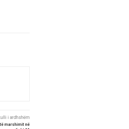
kulli i ardhshëm
atë marshimit në