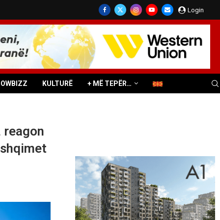
Login
HOWBIZZ
KULTURË
+ MË TEPËR…
, reagon
ushqimet