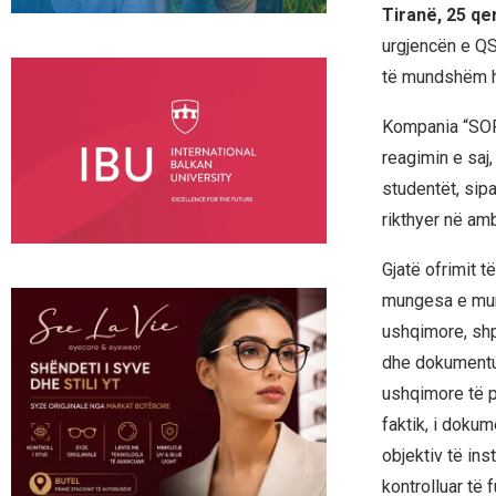
Tiranë, 25 q
urgjencën e QS
të mundshëm h
Kompania “SORI
reagimin e saj
studentët, sipa
rikthyer në am
Gjatë ofrimit t
mungesa e mund
ushqimore, shp
dhe dokumentu
ushqimore të po
faktik, i dokum
objektiv të in
kontrolluar të 