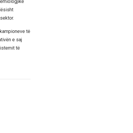
demiologjike
tësisht
sektor.
ë kampioneve të
tivën e saj
sistemit të