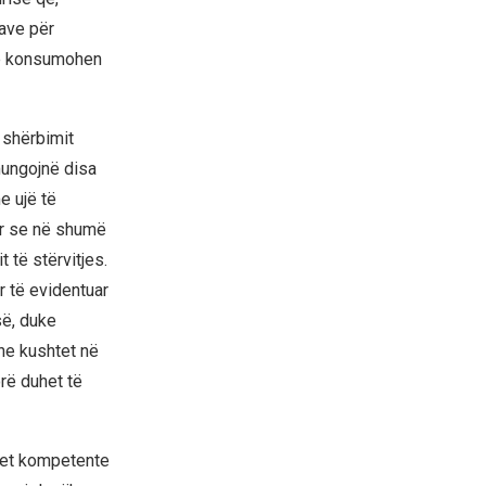
lave për
he konsumohen
 shërbimit
mungojnë disa
e ujë të
ur se në shumë
të stërvitjes.
r të evidentuar
së, duke
he kushtet në
rë duhet të
net kompetente