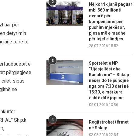
2
Në korrik janë paguar
mbi 560 milionë
denarë për
kompensime për
zhuar për
pushim mjekësor,
en detyrimin
pjesa më e madhe
për lejet e lindjes
jarje të re të
28.07.2026 15:52
3
Sportelet e NP
përfaqësuesit e
“Ujësjellësi dhe
tet përgjegjëse
Kanalizimi” – Shkup
nesër do të punojnë
cilët, sipas
nga ora 7:30 deri në
gjithë në
15:30, e mërkura
është ditë jopune
05.01.2026 10:36
shkurtër
RI-AL” Sh.p.k
4
Regjistrohet tërmet
në Shkup
t,
02.08.2026 22:34