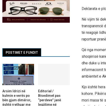
Deklarata e pl
Në vijim të de
transparencë d
të reagojë lidh
raportuar pran
Që nga momenti
POSTIMET E FUNDIT
shoqërisë kanë
dhe duke u int
informacionit t
ambientet e A
Kjo është hera 
Arsim Idrizi në
Editorial /
kohore. Pikëri
kulmin e verës po
Bisedimet pas
mori masa të sh
bën gjum dimëror,
“perdeve” janë
është rrethuar me
legjitime në