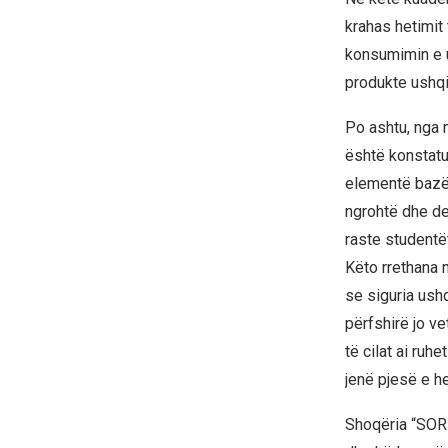
krahas hetimit 
konsumimin e u
produkte ushqi
Po ashtu, nga m
është konstatu
elementë bazë 
ngrohtë dhe de
raste studentë
Këto rrethana 
se siguria ushq
përfshirë jo v
të cilat ai ru
jenë pjesë e h
Shoqëria “SORI