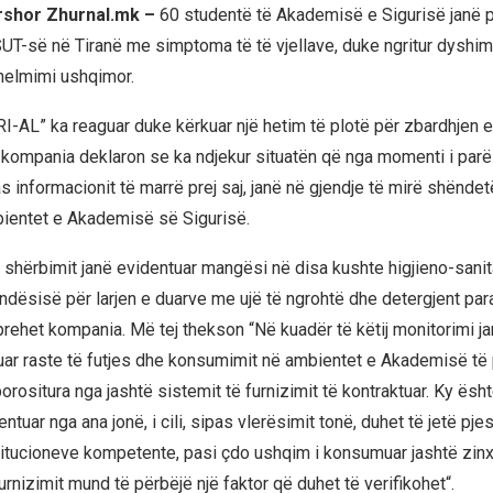
ershor Zhurnal.mk –
60 studentë të Akademisë e Sigurisë janë p
UT-së në Tiranë me simptoma të të vjellave, duke ngritur dyshime
elmimi ushqimor.
-AL” ka reaguar duke kërkuar një hetim të plotë për zbardhjen 
, kompania deklaron se ka ndjekur situatën që nga momenti i par
s informacionit të marrë prej saj, janë në gjendje të mirë shënde
bientet e Akademisë së Sigurisë.
ë shërbimit janë evidentuar mangësi në disa kushte higjieno-sanita
ësisë për larjen e duarve me ujë të ngrohtë dhe detergjent par
rehet kompania. Më tej thekson “Në kuadër të këtij monitorimi ja
ar raste të futjes dhe konsumimit në ambientet e Akademisë të
rositura nga jashtë sistemit të furnizimit të kontraktuar. Ky ësh
entuar nga ana jonë, i cili, sipas vlerësimit tonë, duhet të jetë pje
stitucioneve kompetente, pasi çdo ushqim i konsumuar jashtë zinxh
furnizimit mund të përbëjë një faktor që duhet të verifikohet“.