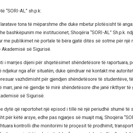
otë “SORI-AL” sh.p.k:
klaratave tona të mëparshme dhe duke mbetur plotësisht të anga
he bashkëpunim me institucionet, Shoqëria “SORI-AL” Sh.p.k. ndj
ur me publikimet në portale të bëra gjatë ditës së sotme për një ng
ë Akademisë së Sigurisë.
 i marrjes dijeni për shqetësimet shëndetësore të raportuara, 
 ndjekur nga afër situatën, duke qëndruar në kontakt me autorite
eresuar vazhdimisht për gjendjen shëndetësore të studentëve, të 
ë marr, janë në gjendje të mirë shëndetësore dhe janë rikthyer të 
kademisë së Sigurisë.
e dytë që raportohet një episod i tillë në një periudhë shumë të 
sht për këtë arsye, edhe pas ngjarjes së muajit maj, Shoqëria “SO
tuara kontrolli dhe monitorimi të proçesit të prodhimit, transporti