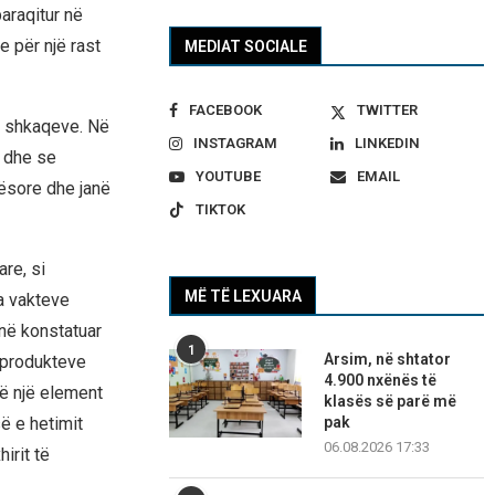
araqitur në
 për një rast
MEDIAT SOCIALE
FACEBOOK
TWITTER
e shkaqeve. Në
INSTAGRAM
LINKEDIN
ë dhe se
YOUTUBE
EMAIL
tësore dhe janë
TIKTOK
re, si
MË TË LEXUARA
a vakteve
në konstatuar
1
Arsim, në shtator
 produkteve
4.900 nxënës të
të një element
klasës së parë më
pak
së e hetimit
06.08.2026 17:33
irit të