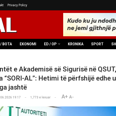
akt
Privacy Policy
/ BOTA
EKONOMI
ED / OP
KRONIKA
SPORT
S
ntët e Akademisë së Sigurisë në QSUT
 “SORI-AL”: Hetimi të përfshijë edhe 
nga jashtë
A+
A-
.06.2026 19:17
1,773
e lexuar