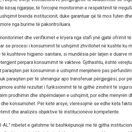
të kësaj ngjarjeje, të forcojnë monitorimin e respektimit të rregul
shqimit brenda institucionit, duke garantuar që të mos futen d
more nga burime të pakontrolluara.
onitorimet dhe verifikimet e kryera nga stafi ynë gjatë ofrimit të
ar se procesi i konsumimit të ushqimit zhvillohet në kushte ku 
të kushteve higjieno-sanitare, si mundësia për larjen e duarve m
tergjent përpara konsumimit të vakteve. Gjithashtu, është vërejt
t paraqiten për konsumimin e ushqimit menjëherë pas përfundimit 
nuk paraqiten për të shmangur apo transferuar përgjegjësi, por pë
imore është rezultat i funksionimit të të gjithë zinxhirit të siguri
etëm prodhimin dhe shpërndarjen e ushqimit, por edhe mënyrën d
het dhe konsumohet. Për këtë arsye, vlerësojmë se edhe këta fakto
etimit dhe analizës objektive të institucioneve kompetente.
-AL” mbetet e gatshme të bashkëpunojë me të gjitha institucio