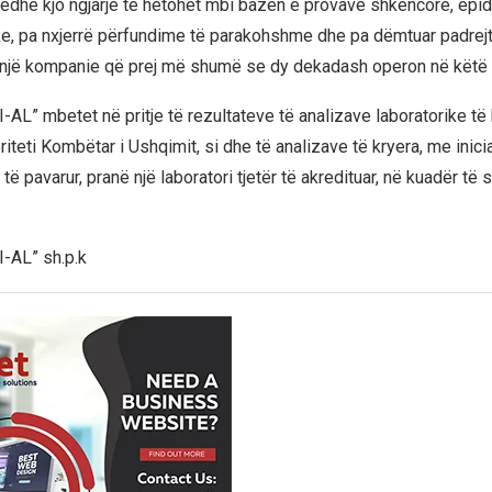
edhe kjo ngjarje të hetohet mbi bazën e provave shkencore, epi
ke, pa nxjerrë përfundime të parakohshme dhe pa dëmtuar padrej
 një kompanie që prej më shumë se dy dekadash operon në këtë 
-AL” mbetet në pritje të rezultateve të analizave laboratorike t
iteti Kombëtar i Ushqimit, si dhe të analizave të kryera, me inicia
ë pavarur, pranë një laboratori tjetër të akredituar, në kuadër të 
-AL” sh.p.k