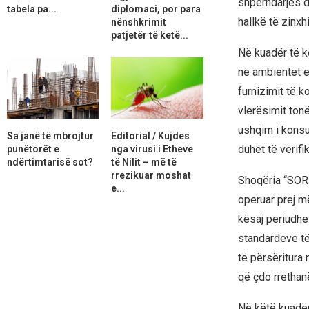
shpërndarjes d
tabela pa...
diplomaci, por para
hallkë të zinxh
nënshkrimit
patjetër të ketë...
Në kuadër të k
në ambientet e
furnizimit të k
vlerësimit tonë
ushqim i konsum
Sa janë të mbrojtur
Editorial / Kujdes
duhet të verifi
punëtorët e
nga virusi i Etheve
ndërtimtarisë sot?
të Nilit – më të
rrezikuar moshat
Shoqëria “SORI
e...
operuar prej më
kësaj periudhe 
standardeve të
të përsëritura
që çdo rrethan
Në këtë kuadër