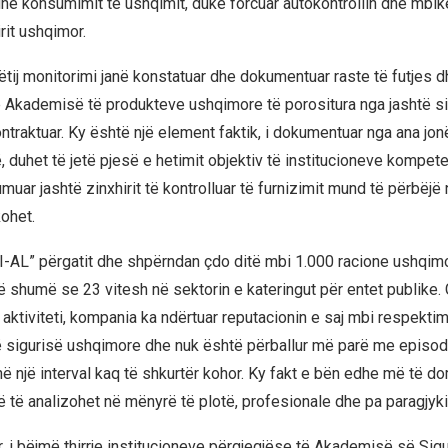
he konsumimit të ushqimit, duke forcuar autokontrollin dhe mbik
irit ushqimor.
ëtij monitorimi janë konstatuar dhe dokumentuar raste të futjes 
 Akademisë të produkteve ushqimore të porositura nga jashtë si
ontraktuar. Ky është një element faktik, i dokumentuar nga ana jonë,
, duhet të jetë pjesë e hetimit objektiv të institucioneve kompet
uar jashtë zinxhirit të kontrolluar të furnizimit mund të përbëjë 
kohet.
-AL” përgatit dhe shpërndan çdo ditë mbi 1.000 racione ushqim
 shumë se 23 vitesh në sektorin e kateringut për entet publike. G
aktiviteti, kompania ka ndërtuar reputacionin e saj mbi respektim
 sigurisë ushqimore dhe nuk është përballur më parë me episo
 në një interval kaq të shkurtër kohor. Ky fakt e bën edhe më të
ë të analizohet në mënyrë të plotë, profesionale dhe pa paragjyk
, i bëjmë thirrje institucioneve përgjegjëse të Akademisë së Sigu