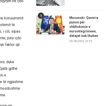
ëqyrjen në çdo
5
Mucunski: Qeveria
dhe konsumimit
punon për
stemit të
zhbllokimin e
 i cili, sipas
eurointegrimeve,
detajet nuk thuhen
ente, pasi çdo
03.08.2026 16:35
një faktor që
ore, duke
jatë gjithë
in e
de të ngjashme
 domosdoshme
ime.
risë që,