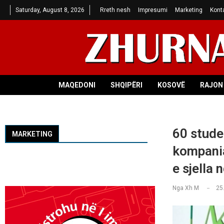
Saturday, August 8, 2026
Rreth nesh
Impresumi
Marketing
Kont
MAQEDONI
SHQIPËRI
KOSOVË
RAJON 
60 stude
MARKETING
kompania
e sjella 
Nga
Xh M
25