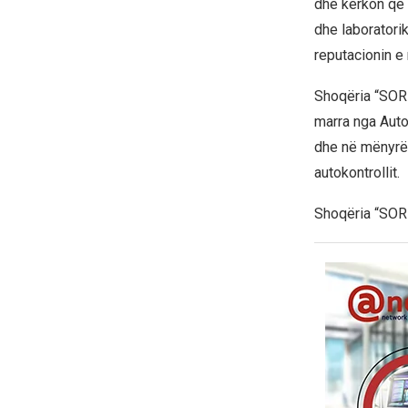
dhe kërkon që 
dhe laboratori
reputacionin e
Shoqëria “SORI
marra nga Autor
dhe në mënyrë t
autokontrollit.
Shoqëria “SORI