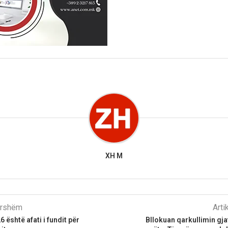
XH M
parshëm
Arti
 është afati i fundit për
Bllokuan qarkullimin gj