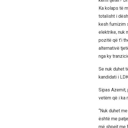
kemi tjetër? D
Ka kolaps të m
totalisht i dë
kesh furnizim 
elektrike, nuk 
pozitë që t’i th
alternativë tje
nga ky tranzici
Se nuk duhet t
kandidati i LD
Sipas Azemit, 
vetëm që i ka 
“Nuk duhet me 
është me patje
më shpejt me f