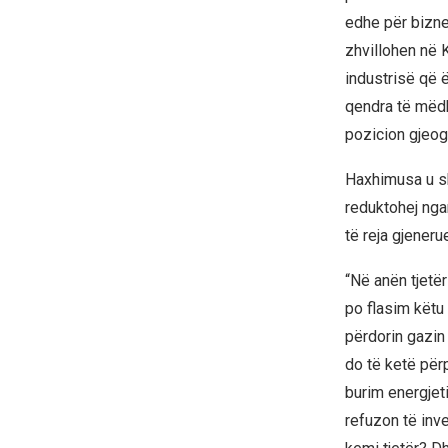
edhe për bizne
zhvillohen në 
industrisë që 
qendra të mëdha
pozicion gjeog
Haxhimusa u sh
reduktohej nga
të reja gjeneru
“Në anën tjetë
po flasim këtu
përdorin gazin 
do të ketë për
burim energjet
refuzon të inve