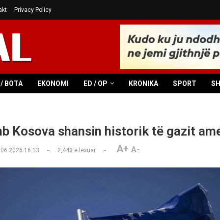
akt
Privacy Policy
/ BOTA
EKONOMI
ED / OP
KRONIKA
SPORT
S
mb Kosova shansin historik të gazit am
A+
A-
.06.2026 16:13
2,443
e lexuar