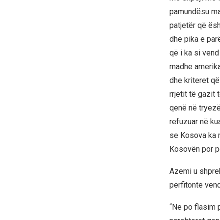
pamundësu mafi
patjetër që ës
dhe pika e pa
që i ka si vend
madhe amerikan
dhe kriteret q
rrjetit të gazi
qenë në tryezë
refuzuar në ku
se Kosova ka m
Kosovën por pë
Azemi u shpreh 
përfitonte vend
“Ne po flasim 