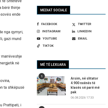
k të Shteteve
bërë thirrje
MEDIAT SOCIALE
 Kosovës ende
FACEBOOK
TWITTER
INSTAGRAM
LINKEDIN
de nga qymyri,
lli, gazi mund
YOUTUBE
EMAIL
TIKTOK
r marrëveshje
nergjetik në
MË TË LEXUARA
1
Arsim, në shtator
ovina,
4.900 nxënës të
non ta shkëpusë
klasës së parë më
pak
06.08.2026 17:33
Prattipati, i