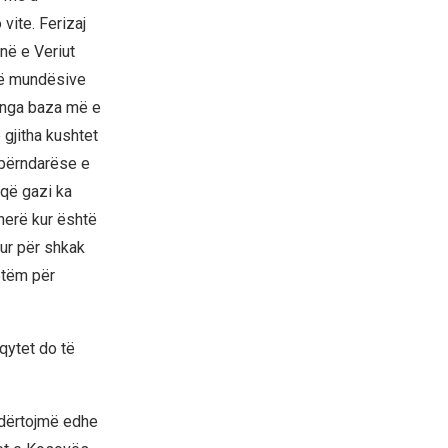
vite. Ferizaj
në e Veriut
të mundësive
i nga baza më e
gjitha kushtet
hpërndarëse e
 që gazi ka
herë kur është
ur për shkak
etëm për
qytet do të
ndërtojmë edhe