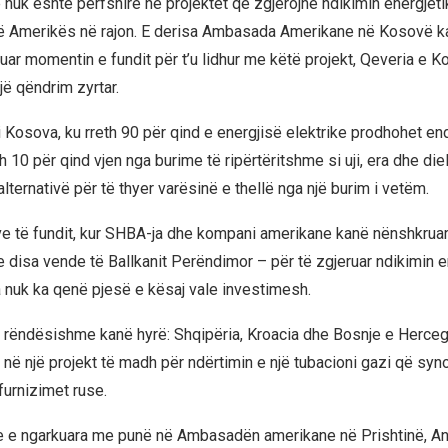
nuk është përfshirë në projektet që zgjerojnë ndikimin energjeti
ë Amerikës në rajon. E derisa Ambasada Amerikane në Kosovë ka 
zuar momentin e fundit për t’u lidhur me këtë projekt, Qeveria e
jë qëndrim zyrtar.
i Kosova, ku rreth 90 për qind e energjisë elektrike prodhohet en
 10 për qind vjen nga burime të ripërtëritshme si uji, era dhe die
alternativë për të thyer varësinë e thellë nga një burim i vetëm.
ëve të fundit, kur SHBA-ja dhe kompani amerikane kanë nënshkrua
 disa vende të Ballkanit Perëndimor – për të zgjeruar ndikimin e
 nuk ka qenë pjesë e kësaj vale investimesh.
të rëndësishme kanë hyrë: Shqipëria, Kroacia dhe Bosnje e Herceg
 në një projekt të madh për ndërtimin e një tubacioni gazi që sy
furnizimet ruse.
 e ngarkuara me punë në Ambasadën amerikane në Prishtinë, Anu 