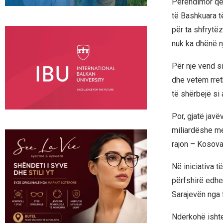
Perëndimor që 
të Bashkuara t
për ta shfrytë
nuk ka dhënë n
Për një vend s
dhe vetëm rreth
të shërbejë si 
Por, gjatë jav
miliardëshe me
rajon – Kosova
Në iniciativa 
përfshirë edhe
Sarajevën nga 
Ndërkohë ishte