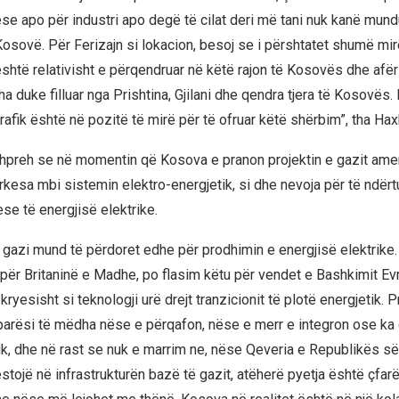
se apo për industri apo degë të cilat deri më tani nuk kanë mund
Kosovë. Për Ferizajn si lokacion, besoj se i përshtatet shumë mir
është relativisht e përqendruar në këtë rajon të Kosovës dhe afë
 duke filluar nga Prishtina, Gjilani dhe qendra tjera të Kosovës.
rafik është në pozitë të mirë për të ofruar këtë shërbim”, tha Ha
preh se në momentin që Kosova e pranon projektin e gazit amer
rkesa mbi sistemin elektro-energjetik, si dhe nevoja për të ndërt
ese të energjisë elektrike.
r gazi mund të përdoret edhe për prodhimin e energjisë elektrike.
 për Britaninë e Madhe, po flasim këtu për vendet e Bashkimit Evr
kryesisht si teknologji urë drejt tranzicionit të plotë energjetik.
parësi të mëdha nëse e përqafon, nëse e merr e integron ose ka 
ik, dhe në rast se nuk e marrim ne, nëse Qeveria e Republikës 
stojë në infrastrukturën bazë të gazit, atëherë pyetja është çfarë