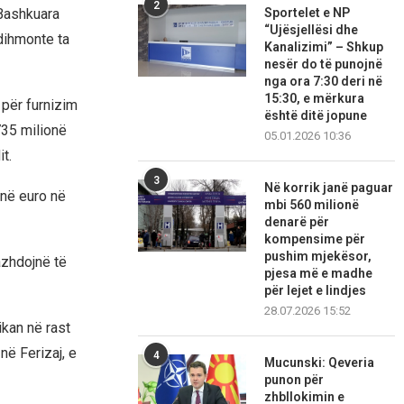
2
Sportelet e NP
 Bashkuara
“Ujësjellësi dhe
dihmonte ta
Kanalizimi” – Shkup
nesër do të punojnë
nga ora 7:30 deri në
15:30, e mërkura
 për furnizim
është ditë jopune
735 milionë
05.01.2026 10:36
t.
3
Në korrik janë paguar
onë euro në
mbi 560 milionë
denarë për
kompensime për
pushim mjekësor,
azhdojnë të
pjesa më e madhe
për lejet e lindjes
28.07.2026 15:52
kan në rast
në Ferizaj, e
4
Mucunski: Qeveria
punon për
zhbllokimin e