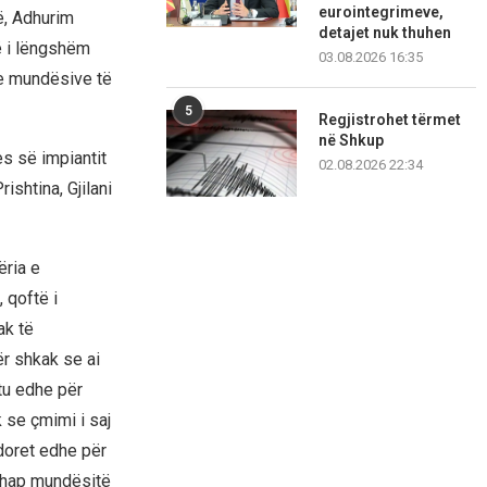
eurointegrimeve,
ë, Adhurim
detajet nuk thuhen
të i lëngshëm
03.08.2026 16:35
he mundësive të
5
Regjistrohet tërmet
në Shkup
s së impiantit
02.08.2026 22:34
ishtina, Gjilani
ria e
 qoftë i
ak të
r shkak se ai
tu edhe për
 se çmimi i saj
doret edhe për
ë hap mundësitë