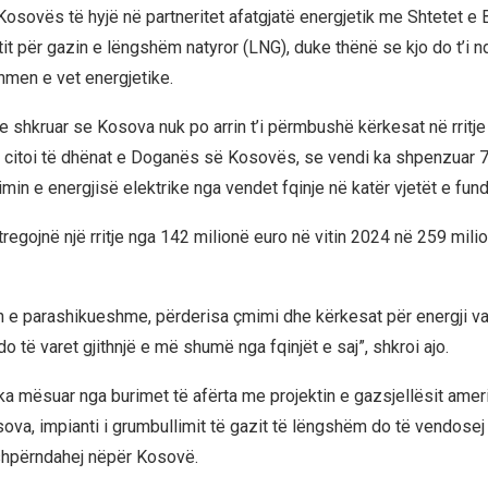
 Kosovës të hyjë në partneritet afatgjatë energjetik me Shtetet e
it për gazin e lëngshëm natyror (LNG), duke thënë se kjo do t’i n
dhmen e vet energjetike.
te shkruar se Kosova nuk po arrin t’i përmbushë kërkesat në rritje
 citoi të dhënat e Doganës së Kosovës, se vendi ka shpenzuar 
min e energjisë elektrike nga vendet fqinje në katër vjetët e fundi
regojnë një rritje nga 142 milionë euro në vitin 2024 në 259 mili
 e parashikueshme, përderisa çmimi dhe kërkesat për energji v
do të varet gjithnjë e më shumë nga fqinjët e saj”, shkroi ajo.
 mësuar nga burimet të afërta me projektin e gazsjellësit ameri
ova, impianti i grumbullimit të gazit të lëngshëm do të vendosej 
 shpërndahej nëpër Kosovë.