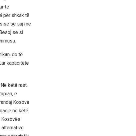
ur të
ë për shkak të
rsisë së saj me
 Besoj se si
xhimusa.
ikan, do të
uar kapacitete
 Në këtë rast,
opian, e
 Prandaj Kosova
qasje në këtë
së Kosovës
 alternative