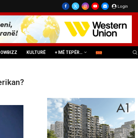
Login
HOWBIZZ
KULTURË
+ MË TEPËR…
erikan?