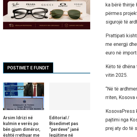
ka bërë thirrje
përmes projekt
sigurojë të ar
Prattipati kish
me energji dhe
euro në importi
Këto të dhëna t
POSTIMET E FUNDIT
vitin 2025.
“Në të ardhmen
rriten, Kosova 
KosovaPress ka
Arsim Idrizi në
Editorial /
pajtimi nga Kos
kulmin e verës po
Bisedimet pas
prej aty do të
bën gjum dimëror,
“perdeve” janë
është rrethuar me
legjitime në