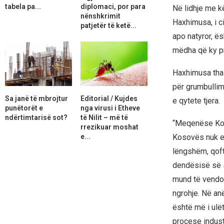
tabela pa...
diplomaci, por para
Në lidhje me k
nënshkrimit
Haxhimusa, i ci
patjetër të ketë...
apo natyror, ë
mëdha që ky pro
Haxhimusa tha 
për grumbullim 
Sa janë të mbrojtur
Editorial / Kujdes
e qytete tjera.
punëtorët e
nga virusi i Etheve
ndërtimtarisë sot?
të Nilit – më të
“Meqenëse Kos
rrezikuar moshat
e...
Kosovës nuk e 
lëngshëm, qoft
dendësisë së s
mund të vendos
ngrohje. Në an
është më i ulë
procese indust