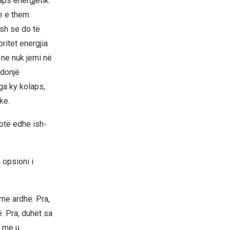
ps energjetik.
se e them
sh se do të
ritet energjia
 ne nuk jemi në
ndonjë
nga ky kolaps,
ke.
otë edhe ish-
 opsioni i
me ardhë. Pra,
. Pra, duhet sa
e me u