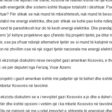
he nëse më lejohet me thënë, Kosova në realitet është në një kola
adh energjetik dhe sistemi është thuajse totalisht i dështuar. P
shtuar? Për shkak se nuk mund të mbështetesh, nuk mund të beso
stabil me energji elektrike, dhe për shkak se kohë pas kohe ndërp
mund të parashikosh kur do të kesh energji elektrike. Dhe prandaj
emi ‘jo’ këtyre projekteve apo çfarëdo lloj projekti tjetër, pa ditur 
tër, ose pa ofruar ndonjë alternativë tjetër se si mund të kalojmë 
on në zhvillim ose në një siguri tjetër nacionale me energji elektri
ë ekzistojë diskutimi nëse nevojitet gazi amerikan Kosovës, e th
K-së për deputet nga Ferizaj, Visar Azemi.
projekti i gazit amerikan është më patjetër që të bëhet dhe është
mbetur Kosovës në tavolinë.
ekzistu diskutimi se a i nevojitet gazi Kosovës a jo dhe a duhet 
tër dhe është opsioni i vetëm që i ka mbetë Kosovës në tavolinë
illu në mënyrë që me u ndal importet e shtrenjta të energjisë dh