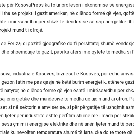
ëtë për KosovaPress ka folur profesori i ekonomisë së energjis
li tha se projekti i gazit amerikan, në cilëndo formë që vjen, qof
shtë i mirëseardhur për shkak të dendësisë së saj energjetike d
jekt mund t’i ofrojë.
se Ferizaj si pozitë gjeografike do t’i përshtatej shumë vendosje
dhe shpërndarje të gazit, pasi ka afërsi me qytete të mëdha si Pr
ova, industria e Kosovës, bizneset e Kosovës, por edhe amvisë
gëzon fatin me pas qasje në këtë burim energjetik, atëherë gazi,
ë natyror, në cilëndo formë që vjen është i mirëseardhur për shk
aj energjetike dhe mundësive të mëdha që ajo mund ai ofron. Pë
et si në sektorin e amvisërisë, si për përgatitje të ushqimit ash
ën tjetër për industritë është përfitim shumë më i madh për shkak
t sesa çmimi i energjisë elektrike dhe në anën tjetër mund të për
riale ku nevojiten temperatura shumë të larta, çka do të thotë q