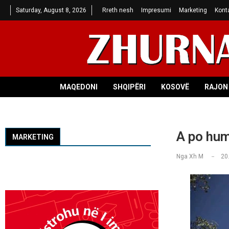
Saturday, August 8, 2026
Rreth nesh
Impresumi
Marketing
Kont
MAQEDONI
SHQIPËRI
KOSOVË
RAJON 
​A po hu
MARKETING
Nga
Xh M
20