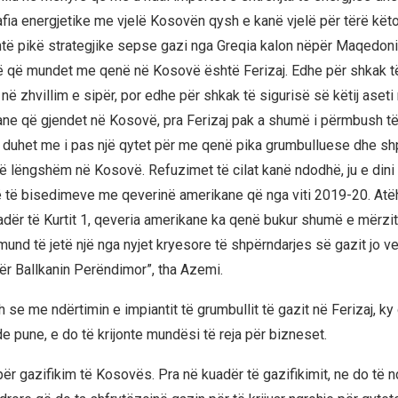
a energjetike me vjelë Kosovën qysh e kanë vjelë për tërë këto 
htë pikë strategjike sepse gazi nga Greqia kalon nëpër Maqedoni
rë që mundet me qenë në Kosovë është Ferizaj. Edhe për shkak 
 në zhvillim e sipër, por edhe për shkak të sigurisë së këtij aset
e që gjendet në Kosovë, pra Ferizaj pak a shumë i përmbush të 
ë duhet me i pas një qytet për me qenë pika grumbulluese dhe s
t të lëngshëm në Kosovë. Refuzimet të cilat kanë ndodhë, ju e dini
 të bisedimeve me qeverinë amerikane që nga viti 2019-20. Atë
adër të Kurtit 1, qeveria amerikane ka qenë bukur shumë e mërzit
und të jetë një nga nyjet kryesore të shpërndarjes së gazit jo v
r Ballkanin Perëndimor”, tha Azemi.
se me ndërtimin e impiantit të grumbullit të gazit në Ferizaj, ky 
e pune, e do të krijonte mundësi të reja për bizneset.
për gazifikim të Kosovës. Pra në kuadër të gazifikimit, ne do të 