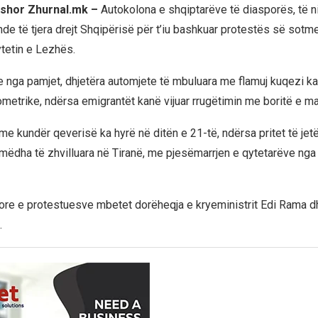
rshor Zhurnal.mk –
Autokolona e shqiptarëve të diasporës, të n
de të tjera drejt Shqipërisë për t’iu bashkuar protestës së sotme
ytetin e Lezhës.
e nga pamjet, dhjetëra automjete të mbuluara me flamuj kuqezi kan
ometrike, ndërsa emigrantët kanë vijuar rrugëtimin me boritë e m
e kundër qeverisë ka hyrë në ditën e 21-të, ndërsa pritet të jetë
mëdha të zhvilluara në Tiranë, me pjesëmarrjen e qytetarëve nga
re e protestuesve mbetet dorëheqja e kryeministrit Edi Rama dh
.