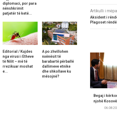
diplomaci, por para
nënshkrimit
Artikulli i më
patjetër të ketë...
Aksident i rën
Plagoset rëndë 
Editorial / Kujdes
A po zhvillohen
nga virusi i Etheve
nxënësit të
të Nilit – më të
barabartë përballë
rrezikuar moshat
dallimeve etnike
e...
dhe shkollave ku
mësojnë?
Begaj i kërko
njohë Kosovën
06.08.20