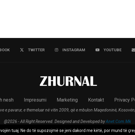
BOOK
TWITTER
INSTAGRAM
YOUTUBE
h nesh
Impresumi
Marketing
Kontakt
Privacy P
ve e pavarur, e themeluar në vitin 2009, që e mbulon Maqedoninë, Kosovën,
@2026 - All Right Reserved. Designed and Developed by
Anet.Com.Mk
rvojën tuaj. Ne do të supozojmë se jeni dakord me këtë, por mund të çreg