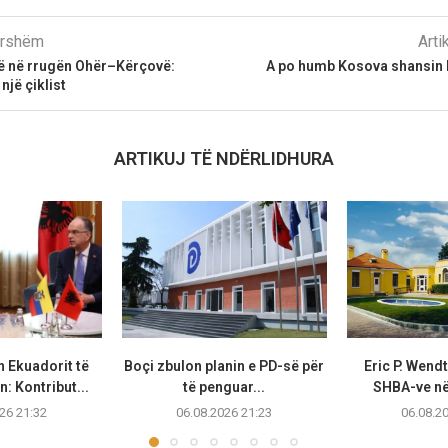
parshëm
Arti
dë në rrugën Ohër–Kërçovë:
​A po humb Kosova shansin h
një çiklist
ARTIKUJ TË NDËRLIDHURA
n Ekuadorit të
Boçi zbulon planin e PD-së për
Eric P. Wend
: Kontribut...
të penguar...
SHBA-ve në 
26 21:32
06.08.2026 21:23
06.08.2