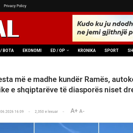
Privacy Policy
/ BOTA
EKONOMI
ED / OP
KRONIKA
SPORT
S
esta më e madhe kundër Ramës, autok
ke e shqiptarëve të diasporës niset dre
A+
A-
.06.2026 16:09
2,350
e lexuar