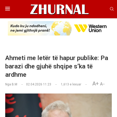
Ahmeti me letër të hapur publike: Pa
barazi dhe gjuhë shqipe s’ka të
ardhme
A+
A-
Nga
B.M
02.04.2026 11:23
1,613
e lexuar