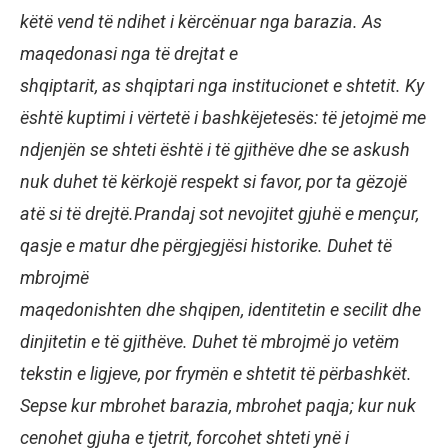
këtë vend të ndihet i kërcënuar nga barazia. As
maqedonasi nga të drejtat e
shqiptarit, as shqiptari nga institucionet e shtetit. Ky
është kuptimi i vërtetë i bashkëjetesës: të jetojmë me
ndjenjën se shteti është i të gjithëve dhe se askush
nuk duhet të kërkojë respekt si favor, por ta gëzojë
atë si të drejtë.Prandaj sot nevojitet gjuhë e mençur,
qasje e matur dhe përgjegjësi historike. Duhet të
mbrojmë
maqedonishten dhe shqipen, identitetin e secilit dhe
dinjitetin e të gjithëve. Duhet të mbrojmë jo vetëm
tekstin e ligjeve, por frymën e shtetit të përbashkët.
Sepse kur mbrohet barazia, mbrohet paqja; kur nuk
cenohet gjuha e tjetrit, forcohet shteti ynë i