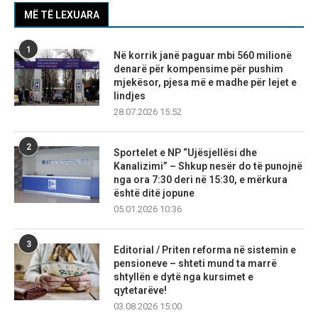
MË TË LEXUARA
1
Në korrik janë paguar mbi 560 milionë
denarë për kompensime për pushim
mjekësor, pjesa më e madhe për lejet e
lindjes
28.07.2026 15:52
2
Sportelet e NP “Ujësjellësi dhe
Kanalizimi” – Shkup nesër do të punojnë
nga ora 7:30 deri në 15:30, e mërkura
është ditë jopune
05.01.2026 10:36
3
Editorial / Priten reforma në sistemin e
pensioneve – shteti mund ta marrë
shtyllën e dytë nga kursimet e
qytetarëve!
03.08.2026 15:00