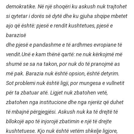
demokratike. Në një shoqëri ku askush nuk trajtohet
si qytetar i dorës së dytë dhe ku gjuha shqipe mbetet
ajo që është: pjesë e rendit kushtetues, pjesë e
barazisë
dhe pjesë e pandashme e të ardhmes evropiane të
vendit.Unë e kam thënë qartë: ne nuk kërkojmë më
shumë se sa na takon, por nuk do të pranojmë as
më pak. Barazia nuk është opsion, është detyrim.
Sot problemi nuk është ligji, por mungesa e vullnetit
për ta zbatuar atë. Ligjet nuk zbatohen vetë,
zbatohen nga institucione dhe nga njerëz që duhet
të mbajnë përgjegjësi. Askush nuk ka të drejtë të
bllokojë apo të injorojë zbatimin e një të drejte
kushtetuese. Kjo nuk është vetëm shkelje ligjore,