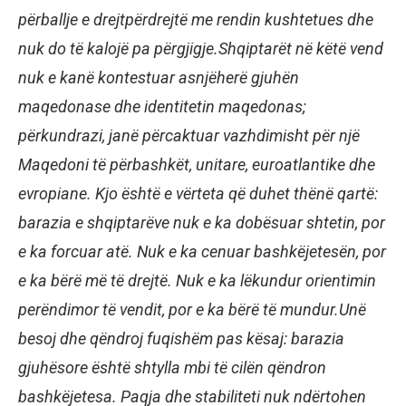
përballje e drejtpërdrejtë me rendin kushtetues dhe
nuk do të kalojë pa përgjigje.Shqiptarët në këtë vend
nuk e kanë kontestuar asnjëherë gjuhën
maqedonase dhe identitetin maqedonas;
përkundrazi, janë përcaktuar vazhdimisht për një
Maqedoni të përbashkët, unitare, euroatlantike dhe
evropiane. Kjo është e vërteta që duhet thënë qartë:
barazia e shqiptarëve nuk e ka dobësuar shtetin, por
e ka forcuar atë. Nuk e ka cenuar bashkëjetesën, por
e ka bërë më të drejtë. Nuk e ka lëkundur orientimin
perëndimor të vendit, por e ka bërë të mundur.Unë
besoj dhe qëndroj fuqishëm pas kësaj: barazia
gjuhësore është shtylla mbi të cilën qëndron
bashkëjetesa. Paqja dhe stabiliteti nuk ndërtohen