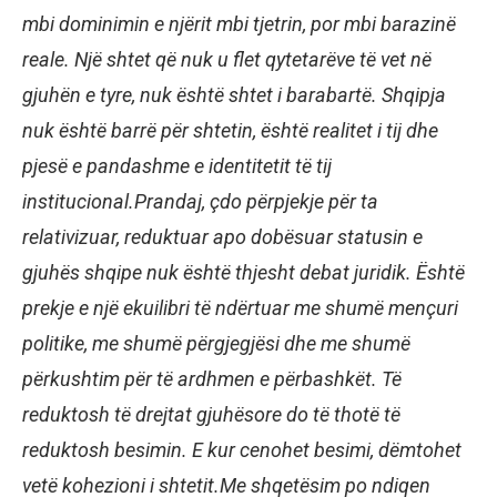
mbi dominimin e njërit mbi tjetrin, por mbi barazinë
reale. Një shtet që nuk u flet qytetarëve të vet në
gjuhën e tyre, nuk është shtet i barabartë. Shqipja
nuk është barrë për shtetin, është realitet i tij dhe
pjesë e pandashme e identitetit të tij
institucional.Prandaj, çdo përpjekje për ta
relativizuar, reduktuar apo dobësuar statusin e
gjuhës shqipe nuk është thjesht debat juridik. Është
prekje e një ekuilibri të ndërtuar me shumë mençuri
politike, me shumë përgjegjësi dhe me shumë
përkushtim për të ardhmen e përbashkët. Të
reduktosh të drejtat gjuhësore do të thotë të
reduktosh besimin. E kur cenohet besimi, dëmtohet
vetë kohezioni i shtetit.Me shqetësim po ndiqen