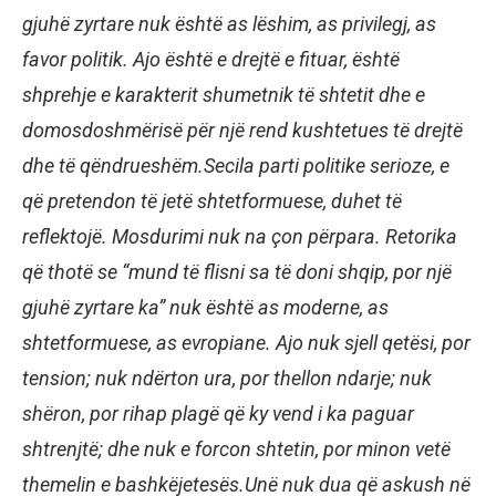
gjuhë zyrtare nuk është as lëshim, as privilegj, as
favor politik. Ajo është e drejtë e fituar, është
shprehje e karakterit shumetnik të shtetit dhe e
domosdoshmërisë për një rend kushtetues të drejtë
dhe të qëndrueshëm.Secila parti politike serioze, e
që pretendon të jetë shtetformuese, duhet të
reflektojë. Mosdurimi nuk na çon përpara. Retorika
që thotë se “mund të flisni sa të doni shqip, por një
gjuhë zyrtare ka” nuk është as moderne, as
shtetformuese, as evropiane. Ajo nuk sjell qetësi, por
tension; nuk ndërton ura, por thellon ndarje; nuk
shëron, por rihap plagë që ky vend i ka paguar
shtrenjtë; dhe nuk e forcon shtetin, por minon vetë
themelin e bashkëjetesës.Unë nuk dua që askush në