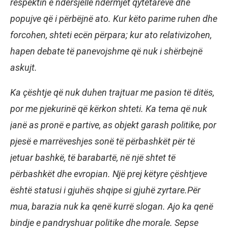
respektin e ndërsjellë ndërmjet qytetarëve dhe
popujve që i përbëjnë ato. Kur këto parime ruhen dhe
forcohen, shteti ecën përpara; kur ato relativizohen,
hapen debate të panevojshme që nuk i shërbejnë
askujt.
Ka çështje që nuk duhen trajtuar me pasion të ditës,
por me pjekurinë që kërkon shteti. Ka tema që nuk
janë as pronë e partive, as objekt garash politike, por
pjesë e marrëveshjes sonë të përbashkët për të
jetuar bashkë, të barabartë, në një shtet të
përbashkët dhe evropian. Një prej këtyre çështjeve
është statusi i gjuhës shqipe si gjuhë zyrtare.Për
mua, barazia nuk ka qenë kurrë slogan. Ajo ka qenë
bindje e pandryshuar politike dhe morale. Sepse