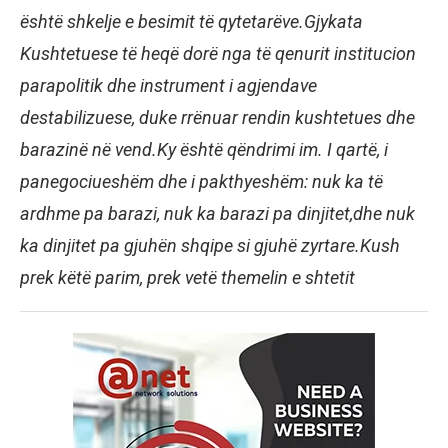
është shkelje e besimit të qytetarëve.Gjykata
Kushtetuese të heqë dorë nga të qenurit institucion
parapolitik dhe instrument i agjendave
destabilizuese, duke rrënuar rendin kushtetues dhe
barazinë në vend.Ky është qëndrimi im. I qartë, i
panegociueshëm dhe i pakthyeshëm: nuk ka të
ardhme pa barazi, nuk ka barazi pa dinjitet,dhe nuk
ka dinjitet pa gjuhën shqipe si gjuhë zyrtare.Kush
prek këtë parim, prek vetë themelin e shtetit