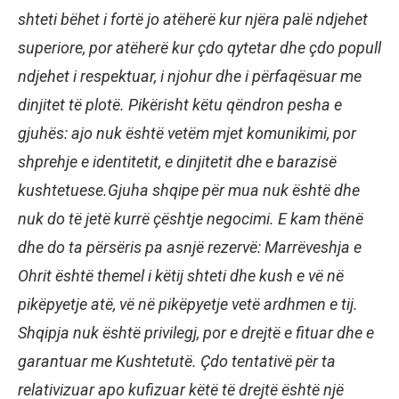
shteti bëhet i fortë jo atëherë kur njëra palë ndjehet
superiore, por atëherë kur çdo qytetar dhe çdo popull
ndjehet i respektuar, i njohur dhe i përfaqësuar me
dinjitet të plotë. Pikërisht këtu qëndron pesha e
gjuhës: ajo nuk është vetëm mjet komunikimi, por
shprehje e identitetit, e dinjitetit dhe e barazisë
kushtetuese.Gjuha shqipe për mua nuk është dhe
nuk do të jetë kurrë çështje negocimi. E kam thënë
dhe do ta përsëris pa asnjë rezervë: Marrëveshja e
Ohrit është themel i këtij shteti dhe kush e vë në
pikëpyetje atë, vë në pikëpyetje vetë ardhmen e tij.
Shqipja nuk është privilegj, por e drejtë e fituar dhe e
garantuar me Kushtetutë. Çdo tentativë për ta
relativizuar apo kufizuar këtë të drejtë është një