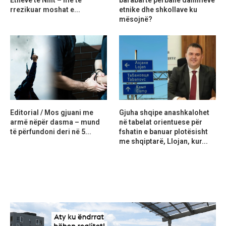
Etheve të Nilit – më të
barabartë përballë dallimeve
rrezikuar moshat e...
etnike dhe shkollave ku
mësojnë?
Editorial / Mos gjuani me
Gjuha shqipe anashkalohet
armë nëpër dasma – mund
në tabelat orientuese për
të përfundoni deri në 5...
fshatin e banuar plotësisht
me shqiptarë, Llojan, kur...