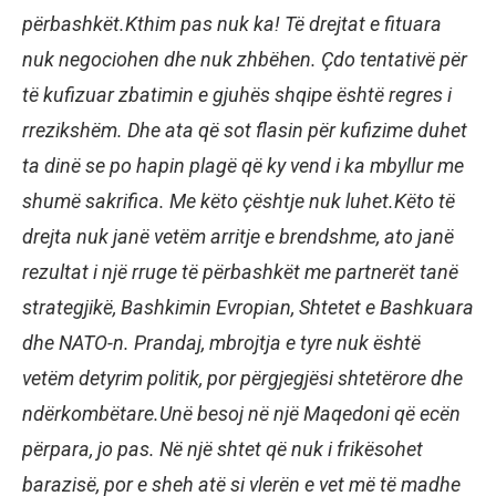
përbashkët.Kthim pas nuk ka! Të drejtat e fituara
nuk negociohen dhe nuk zhbëhen. Çdo tentativë për
të kufizuar zbatimin e gjuhës shqipe është regres i
rrezikshëm. Dhe ata që sot flasin për kufizime duhet
ta dinë se po hapin plagë që ky vend i ka mbyllur me
shumë sakrifica. Me këto çështje nuk luhet.Këto të
drejta nuk janë vetëm arritje e brendshme, ato janë
rezultat i një rruge të përbashkët me partnerët tanë
strategjikë, Bashkimin Evropian, Shtetet e Bashkuara
dhe NATO-n. Prandaj, mbrojtja e tyre nuk është
vetëm detyrim politik, por përgjegjësi shtetërore dhe
ndërkombëtare.Unë besoj në një Maqedoni që ecën
përpara, jo pas. Në një shtet që nuk i frikësohet
barazisë, por e sheh atë si vlerën e vet më të madhe