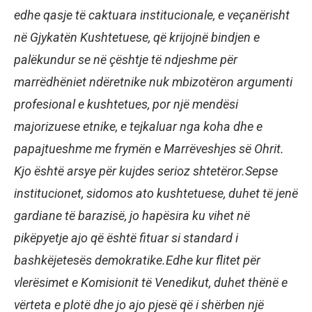
edhe qasje të caktuara institucionale, e veçanërisht
në Gjykatën Kushtetuese, që krijojnë bindjen e
palëkundur se në çështje të ndjeshme për
marrëdhëniet ndëretnike nuk mbizotëron argumenti
profesional e kushtetues, por një mendësi
majorizuese etnike, e tejkaluar nga koha dhe e
papajtueshme me frymën e Marrëveshjes së Ohrit.
Kjo është arsye për kujdes serioz shtetëror.Sepse
institucionet, sidomos ato kushtetuese, duhet të jenë
gardiane të barazisë, jo hapësira ku vihet në
pikëpyetje ajo që është fituar si standard i
bashkëjetesës demokratike.Edhe kur flitet për
vlerësimet e Komisionit të Venedikut, duhet thënë e
vërteta e plotë dhe jo ajo pjesë që i shërben një