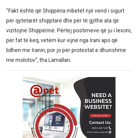
“Fakt është që Shqipëria mbetet një vend i sigurt
për qytetarët shqiptarë dhe për të gjithë ata që
vizitojnë Shqipërinë. Përtej postimeve që ju i lexoni,
për fat të keq, vetëm kur vijnë nga Irani apo që
lidhen me Iranin, por jo për protestat e dhunshme
me molotov”, tha Lamallari.