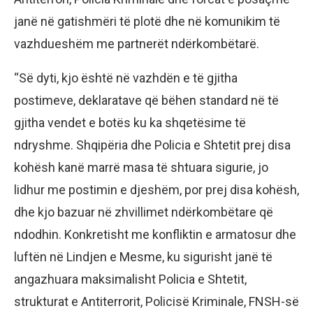
janë në gatishmëri të plotë dhe në komunikim të
vazhdueshëm me partnerët ndërkombëtarë.
“Së dyti, kjo është në vazhdën e të gjitha
postimeve, deklaratave që bëhen standard në të
gjitha vendet e botës ku ka shqetësime të
ndryshme. Shqipëria dhe Policia e Shtetit prej disa
kohësh kanë marrë masa të shtuara sigurie, jo
lidhur me postimin e djeshëm, por prej disa kohësh,
dhe kjo bazuar në zhvillimet ndërkombëtare që
ndodhin. Konkretisht me konfliktin e armatosur dhe
luftën në Lindjen e Mesme, ku sigurisht janë të
angazhuara maksimalisht Policia e Shtetit,
strukturat e Antiterrorit, Policisë Kriminale, FNSH-së