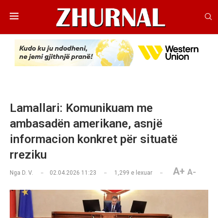
Lamallari: Komunikuam me
ambasadën amerikane, asnjë
informacion konkret për situatë
rreziku
A+
A-
Nga
D. V.
02.04.2026 11:23
1,299
e lexuar