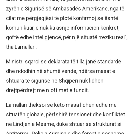
zyrën e Sigurisë së Ambasadës Amerikane, nga të
cilat me përgjegjësi të plotë konfirmoj se është
komunikuar, e nuk ka asnjë informacion konkret,
qoftë edhe inteligjencë, për një situatë rreziku real”,
tha Lamallari.
Ministri sqaroi se deklarata të tilla janë standarde
dhe ndodhin në shumë vende, ndërsa masat e
shtuara të sigurisë në Shqipëri nuk lidhen
drejtpërdrejt me njoftimet e fundit.
Lamallari theksoi se këto masa lidhen edhe me
situatën globale, përfshirë tensionet dhe konfliktet
në Lindjen e Mesme, duke shtuar se strukturat si
Antiterrori, Policia Kriminale dhe forcat e posaçme