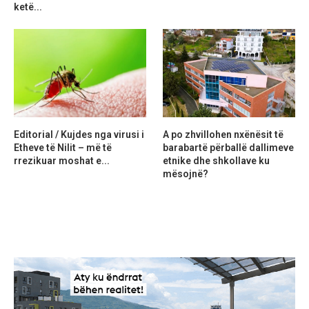
ketë...
Editorial / Kujdes nga virusi i
A po zhvillohen nxënësit të
Etheve të Nilit – më të
barabartë përballë dallimeve
rrezikuar moshat e...
etnike dhe shkollave ku
mësojnë?