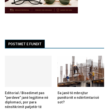
POSTIMET E FUNDIT
Editorial / Bisedimet pas
Sa janë të mbrojtur
“perdeve” janë legjitime në
punëtorët e ndërtimtarisë
diplomaci, por para
sot?
nënshkrimit patjetër të