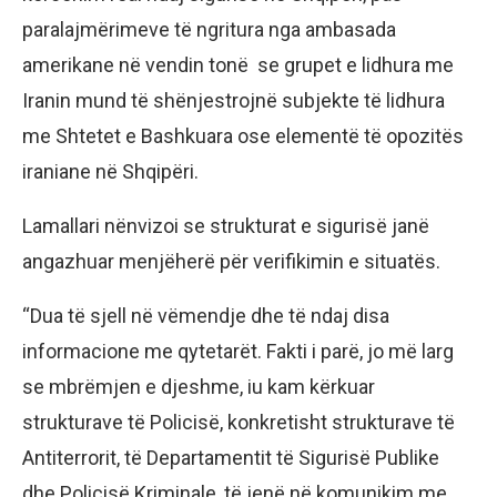
paralajmërimeve të ngritura nga ambasada
amerikane në vendin tonë se grupet e lidhura me
Iranin mund të shënjestrojnë subjekte të lidhura
me Shtetet e Bashkuara ose elementë të opozitës
iraniane në Shqipëri.
Lamallari nënvizoi se strukturat e sigurisë janë
angazhuar menjëherë për verifikimin e situatës.
“Dua të sjell në vëmendje dhe të ndaj disa
informacione me qytetarët. Fakti i parë, jo më larg
se mbrëmjen e djeshme, iu kam kërkuar
strukturave të Policisë, konkretisht strukturave të
Antiterrorit, të Departamentit të Sigurisë Publike
dhe Policisë Kriminale, të jenë në komunikim me