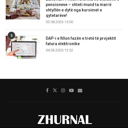
pensioneve – shteti mund ta marrë
shtyllën e dytë nga kursimet e
qytetarëve!
03.08.2026 15:00
5
DAP-i e fillon fazën e tretë të projektit
fatura elektronike
04.06.2026 13:52