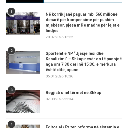
1
Në korrik janë paguar mbi 560 milionë
denarë për kompensime për pushim
mjekësor, pjesa më e madhe për lejet e
lindjes
28.07.2026 15:52
2
Sportelet e NP “Ujësjellësi dhe
Kanalizimi” – Shkup nesër do të punojnë
nga ora 7:30 deri në 15:30, e mërkura
është ditë jopune
05.01.2026 10:36
3
Regjistrohet tërmet në Shkup
02.08.2026 22:34
4
Editorial / Priten reforma në sistemin e