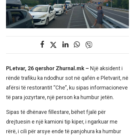
PLetvar, 26 qershor Zhurnal.mk –
Një aksident i
rëndë trafiku ka ndodhur sot në qafën e Pletvarit, në
afërsi të restorantit “Che”, ku sipas informacioneve
të para jozyrtare, një person ka humbur jetën.
Sipas të dhënave fillestare, bëhet fjalë për
drejtuesin e një kamioni tip kiper, i ngarkuar me
rërë, i cili për arsye ende të panjohura ka humbur