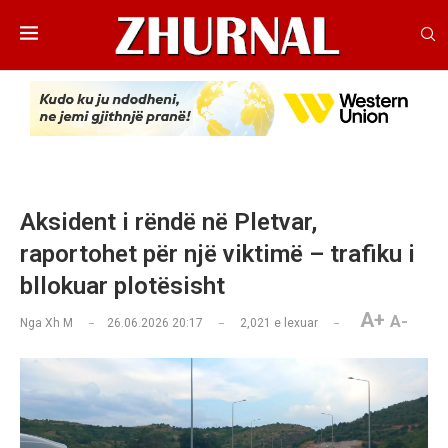
Aksident i rëndë në Pletvar,
raportohet për një viktimë – trafiku i
bllokuar plotësisht
A+
A-
Nga
Xh M
26.06.2026 20:17
2,021
e lexuar