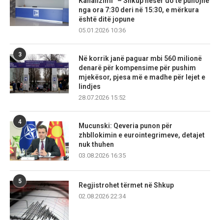
Kanalizimi” – Shkup nesër do të punojnë
nga ora 7:30 deri në 15:30, e mërkura
është ditë jopune
05.01.2026 10:36
3
Në korrik janë paguar mbi 560 milionë
denarë për kompensime për pushim
mjekësor, pjesa më e madhe për lejet e
lindjes
28.07.2026 15:52
4
Mucunski: Qeveria punon për
zhbllokimin e eurointegrimeve, detajet
nuk thuhen
03.08.2026 16:35
5
Regjistrohet tërmet në Shkup
02.08.2026 22:34