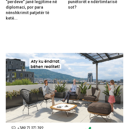
“perdeve” janë legjitime në
punëtorët e ndërtimtarisë
diplomaci, por para
sot?
nënshkrimit patjetër të
ketë...