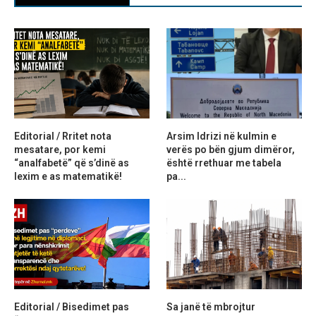
Editorial / Rritet nota
Arsim Idrizi në kulmin e
mesatare, por kemi
verës po bën gjum dimëror,
“analfabetë” që s’dinë as
është rrethuar me tabela
lexim e as matematikë!
pa...
Editorial / Bisedimet pas
Sa janë të mbrojtur