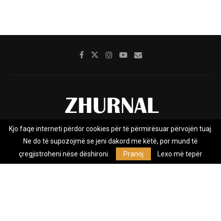
Kjo faqe interneti përdor cookies për të përmirësuar përvojën tuaj.
Rreth nesh
Impresumi
Marketing
Kontakt
Ne do të supozojmë se jeni dakord me këtë, por mund të
Privacy Policy
çregjistroheni nëse dëshironi.
Pranoj
Lexo më tepër
Zhurnal.mk është Agjenci e Lajmeve e pavarur, e themeluar në vitin
2009, që e mbulon Maqedoninë, Kosovën, Shqipërinë edhe lajmet
nga bota.
@2026 - All Right Reserved. Designed and Developed by
Anet.Com.Mk