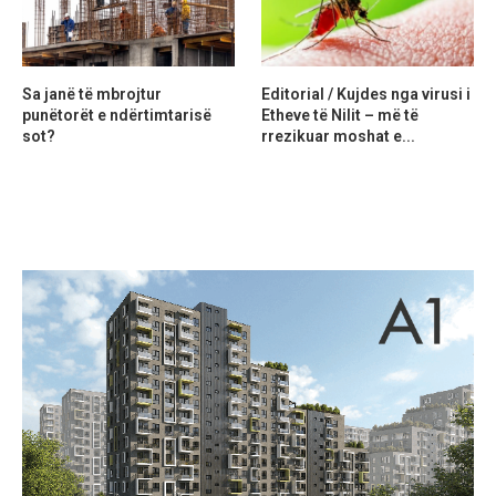
Sa janë të mbrojtur
Editorial / Kujdes nga virusi i
punëtorët e ndërtimtarisë
Etheve të Nilit – më të
sot?
rrezikuar moshat e...