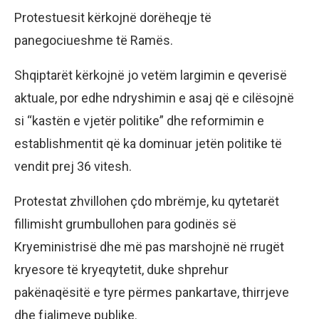
Protestuesit kërkojnë dorëheqje të
panegociueshme të Ramës.
Shqiptarët kërkojnë jo vetëm largimin e qeverisë
aktuale, por edhe ndryshimin e asaj që e cilësojnë
si “kastën e vjetër politike” dhe reformimin e
establishmentit që ka dominuar jetën politike të
vendit prej 36 vitesh.
Protestat zhvillohen çdo mbrëmje, ku qytetarët
fillimisht grumbullohen para godinës së
Kryeministrisë dhe më pas marshojnë në rrugët
kryesore të kryeqytetit, duke shprehur
pakënaqësitë e tyre përmes pankartave, thirrjeve
dhe fjalimeve publike.