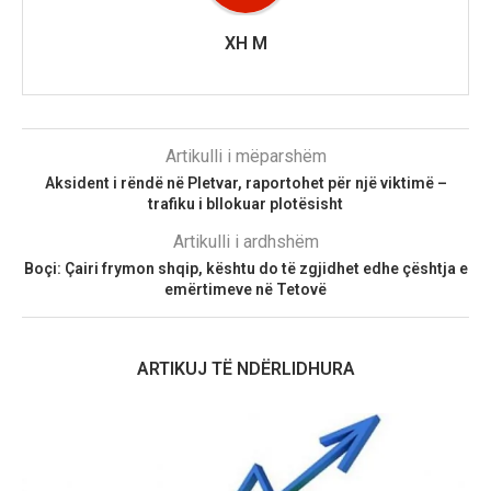
XH M
Artikulli i mëparshëm
Aksident i rëndë në Pletvar, raportohet për një viktimë –
trafiku i bllokuar plotësisht
Artikulli i ardhshëm
Boçi: Çairi frymon shqip, kështu do të zgjidhet edhe çështja e
emërtimeve në Tetovë
ARTIKUJ TË NDËRLIDHURA