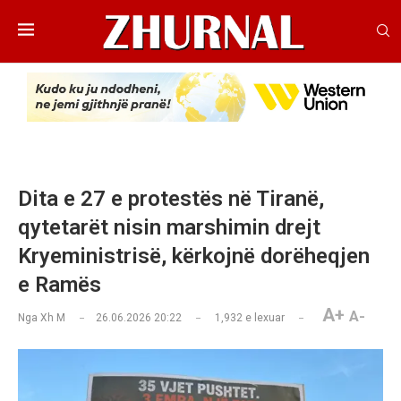
Dita e 27 e protestës në Tiranë,
qytetarët nisin marshimin drejt
Kryeministrisë, kërkojnë dorëheqjen
e Ramës
A+
A-
Nga
Xh M
26.06.2026 20:22
1,932
e lexuar