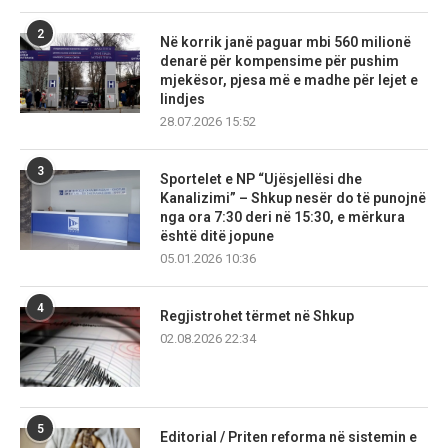
2
Në korrik janë paguar mbi 560 milionë
denarë për kompensime për pushim
mjekësor, pjesa më e madhe për lejet e
lindjes
28.07.2026 15:52
3
Sportelet e NP “Ujësjellësi dhe
Kanalizimi” – Shkup nesër do të punojnë
nga ora 7:30 deri në 15:30, e mërkura
është ditë jopune
05.01.2026 10:36
4
Regjistrohet tërmet në Shkup
02.08.2026 22:34
5
Editorial / Priten reforma në sistemin e