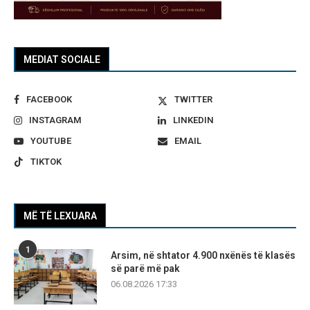
MEDIAT SOCIALE
FACEBOOK
TWITTER
INSTAGRAM
LINKEDIN
YOUTUBE
EMAIL
TIKTOK
MË TË LEXUARA
1
Arsim, në shtator 4.900 nxënës të klasës
së parë më pak
06.08.2026 17:33