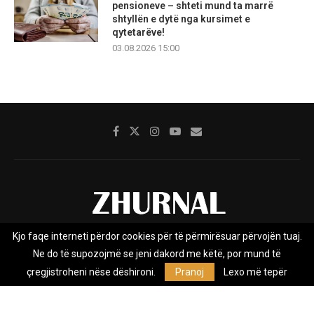
pensioneve – shteti mund ta marrë
shtyllën e dytë nga kursimet e
qytetarëve!
03.08.2026 15:00
Kjo faqe interneti përdor cookies për të përmirësuar përvojën tuaj.
Rreth nesh
Impresumi
Marketing
Kontakt
Ne do të supozojmë se jeni dakord me këtë, por mund të
Privacy Policy
çregjistroheni nëse dëshironi.
Pranoj
Lexo më tepër
Zhurnal.mk është Agjenci e Lajmeve e pavarur, e themeluar në vitin
2009, që e mbulon Maqedoninë, Kosovën, Shqipërinë edhe lajmet
nga bota.