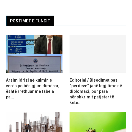
POSTIMET E FUNDIT
Arsim Idrizi në kulmin e
Editorial / Bisedimet pas
verës po bën gjum dimëror,
“perdeve” janë legjitime në
është rrethuar me tabela
diplomaci, por para
pa...
nënshkrimit patjetër të
ketë...