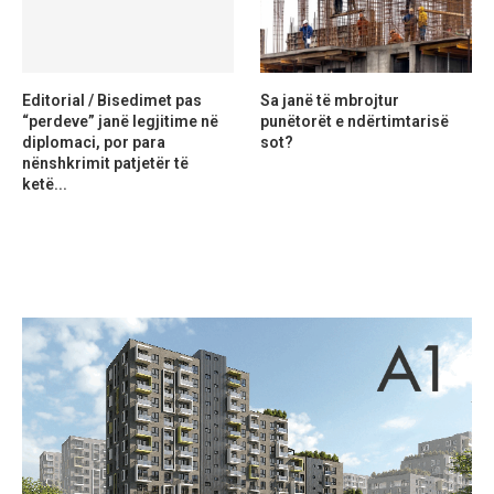
Editorial / Bisedimet pas
Sa janë të mbrojtur
“perdeve” janë legjitime në
punëtorët e ndërtimtarisë
diplomaci, por para
sot?
nënshkrimit patjetër të
ketë...