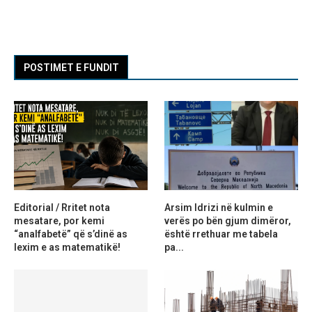
POSTIMET E FUNDIT
Editorial / Rritet nota
Arsim Idrizi në kulmin e
mesatare, por kemi
verës po bën gjum dimëror,
“analfabetë” që s’dinë as
është rrethuar me tabela
lexim e as matematikë!
pa...