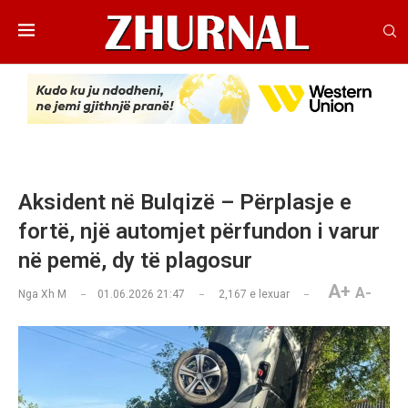
Aksident në Bulqizë – Përplasje e
fortë, një automjet përfundon i varur
në pemë, dy të plagosur
A+
A-
Nga
Xh M
01.06.2026 21:47
2,167
e lexuar