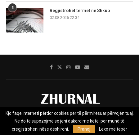
5
Regjistrohet tërmet në Shkup
02.08.2026 22:34
Kjo faqe interneti përdor cookies për të përmirësuar përvojën tuaj.
Rreth nesh
Impresumi
Marketing
Kontakt
Ne do të supozojmë se jeni dakord me këtë, por mund të
Privacy Policy
çregjistroheni nëse dëshironi.
Pranoj
Lexo më tepër
Zhurnal.mk është Agjenci e Lajmeve e pavarur, e themeluar në vitin