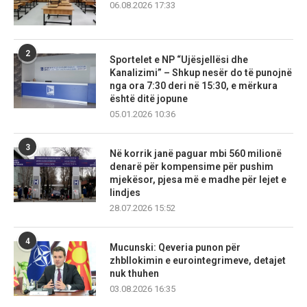
06.08.2026 17:33
2
Sportelet e NP “Ujësjellësi dhe
Kanalizimi” – Shkup nesër do të punojnë
nga ora 7:30 deri në 15:30, e mërkura
është ditë jopune
05.01.2026 10:36
3
Në korrik janë paguar mbi 560 milionë
denarë për kompensime për pushim
mjekësor, pjesa më e madhe për lejet e
lindjes
28.07.2026 15:52
4
Mucunski: Qeveria punon për
zhbllokimin e eurointegrimeve, detajet
nuk thuhen
03.08.2026 16:35