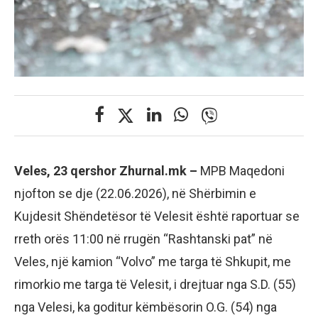
Veles, 23 qershor Zhurnal.mk –
MPB Maqedoni
njofton se dje (22.06.2026), në Shërbimin e
Kujdesit Shëndetësor të Velesit është raportuar se
rreth orës 11:00 në rrugën “Rashtanski pat” në
Veles, një kamion “Volvo” me targa të Shkupit, me
rimorkio me targa të Velesit, i drejtuar nga S.D. (55)
nga Velesi, ka goditur këmbësorin O.G. (54) nga