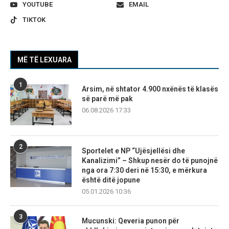
YOUTUBE
EMAIL
TIKTOK
MË TË LEXUARA
1
Arsim, në shtator 4.900 nxënës të klasës
së parë më pak
06.08.2026 17:33
2
Sportelet e NP “Ujësjellësi dhe
Kanalizimi” – Shkup nesër do të punojnë
nga ora 7:30 deri në 15:30, e mërkura
është ditë jopune
05.01.2026 10:36
3
Mucunski: Qeveria punon për