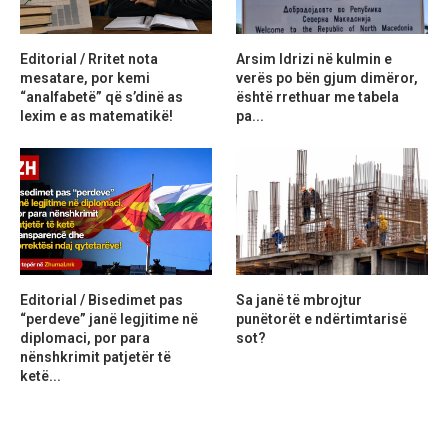
Editorial / Rritet nota
Arsim Idrizi në kulmin e
mesatare, por kemi
verës po bën gjum dimëror,
“analfabetë” që s’dinë as
është rrethuar me tabela
lexim e as matematikë!
pa...
Editorial / Bisedimet pas
Sa janë të mbrojtur
“perdeve” janë legjitime në
punëtorët e ndërtimtarisë
diplomaci, por para
sot?
nënshkrimit patjetër të
ketë...