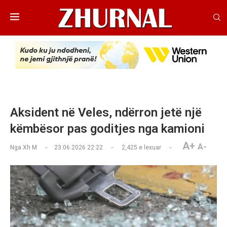
Aksident në Veles, ndërron jetë një
këmbësor pas goditjes nga kamioni
A+
A-
Nga
Xh M
23.06.2026 22:22
2,425
e lexuar