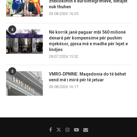
zhbllokimin e eurointegrimeve, detajet
nuk thuhen
03.08.2026 16:35
4
Në korrik janë paguar mbi 560 milionë
denarë për kompensime për pushim
mjekësor, pjesa më e madhe për lejet e
lindjes
28.07.2026 15:52
5
VMRO‑DPMNE: Maqedonia do të bëhet
vend më i mirë për të jetuar
03.08.2026 16:17