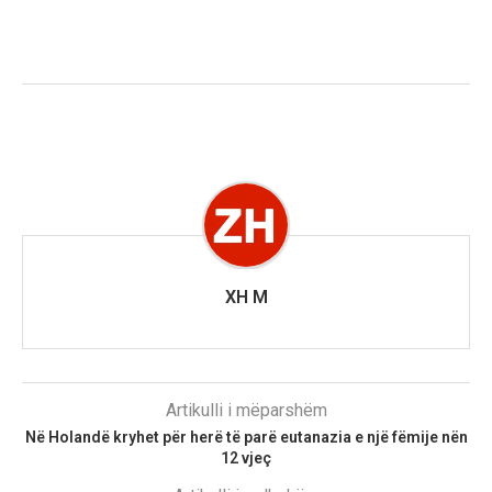
XH M
Artikulli i mëparshëm
Në Holandë kryhet për herë të parë eutanazia e një fëmije nën
12 vjeç