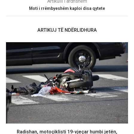
Artikulli i ardhshëm
Moti i rrëmbyeshëm kaploi disa qytete
ARTIKUJ TË NDËRLIDHURA
Radishan, motoçiklisti 19-vjeçar humbi jetën,