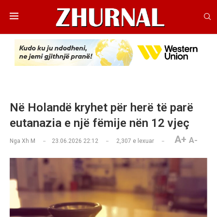
Në Holandë kryhet për herë të parë
eutanazia e një fëmije nën 12 vjeç
A+
A-
Nga
Xh M
23.06.2026 22:12
2,307
e lexuar