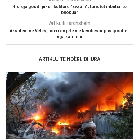
Rrufeja goditi pikën kufitare “Evzoni”, turistët mbetën të
bllokuar
Artikulli i ardhshëm
Aksident në Veles, ndërron jetë një këmbësor pas goditjes
nga kamioni
ARTIKUJ TË NDËRLIDHURA