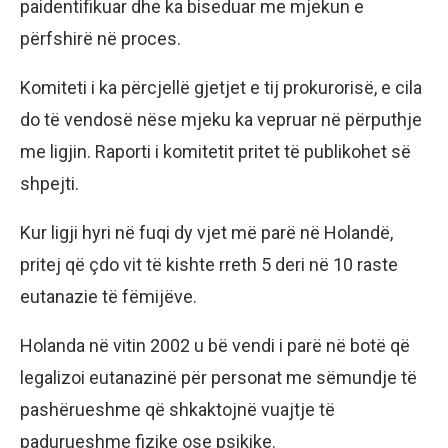
paidentifikuar dhe ka biseduar me mjekun e
përfshirë në proces.
Komiteti i ka përcjellë gjetjet e tij prokurorisë, e cila
do të vendosë nëse mjeku ka vepruar në përputhje
me ligjin. Raporti i komitetit pritet të publikohet së
shpejti.
Kur ligji hyri në fuqi dy vjet më parë në Holandë,
pritej që çdo vit të kishte rreth 5 deri në 10 raste
eutanazie të fëmijëve.
Holanda në vitin 2002 u bë vendi i parë në botë që
legalizoi eutanazinë për personat me sëmundje të
pashërueshme që shkaktojnë vuajtje të
padurueshme fizike ose psikike.