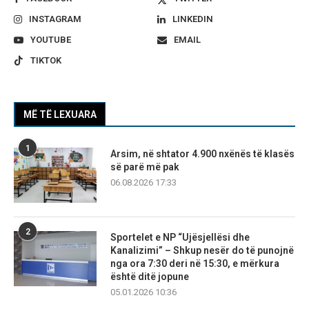
INSTAGRAM
LINKEDIN
YOUTUBE
EMAIL
TIKTOK
MË TË LEXUARA
1
Arsim, në shtator 4.900 nxënës të klasës
së parë më pak
06.08.2026 17:33
2
Sportelet e NP “Ujësjellësi dhe
Kanalizimi” – Shkup nesër do të punojnë
nga ora 7:30 deri në 15:30, e mërkura
është ditë jopune
05.01.2026 10:36