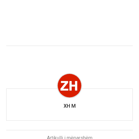
XH M
Artikulli i mëparshëm