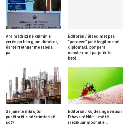
Arsim Idrizi në kulmin e
Editorial / Bisedimet pas
verës po bën gjum dimëror,
“perdeve” janë legjitime në
është rrethuar me tabela
diplomaci, por para
pa...
nënshkrimit patjetër të
ketë...
Sa janë të mbrojtur
Editorial / Kujdes nga virusi i
punëtorët e ndërtimtarisë
Etheve të Nilit – më të
sot?
rrezikuar moshat e...