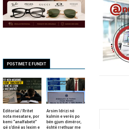
POSTIMET E FUNDIT
Editorial / Rritet
Arsim Idrizi në
nota mesatare, por
kulmin e verës po
kemi “analfabetë”
bën gjum dimëror,
që s’dinë as lexim e
është rrethuar me