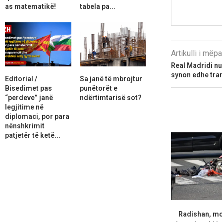
as matematikë!
tabela pa...
Artikulli i më
Real Madridi nu
synon edhe tran
Editorial /
Sa janë të mbrojtur
Bisedimet pas
punëtorët e
“perdeve” janë
ndërtimtarisë sot?
legjitime në
diplomaci, por para
nënshkrimit
patjetër të ketë...
Radishan, mot