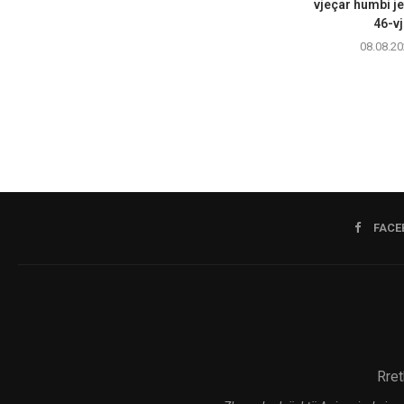
vjeçar humbi je
46-vj
08.08.20
FACE
Rret