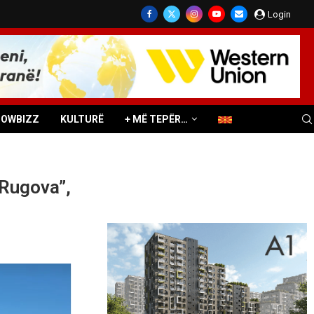
Login
HOWBIZZ
KULTURË
+ MË TEPËR…
 Rugova”,