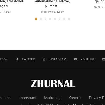
tën, arrestohet
automatike në Tetovë,
qëllohe
eçari
plumbat...
07.08.2
26 14:49
08.08.2026 14:42
BOOK
TWITTER
INSTAGRAM
YOUTUBE
h nesh
Impresumi
Marketing
Kontakt
Privacy P