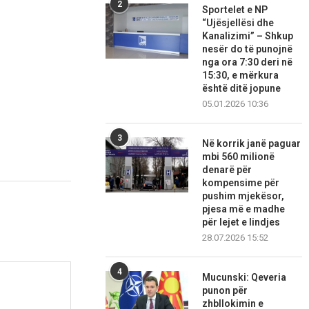
2
Sportelet e NP
“Ujësjellësi dhe
Kanalizimi” – Shkup
nesër do të punojnë
nga ora 7:30 deri në
15:30, e mërkura
është ditë jopune
05.01.2026 10:36
3
Në korrik janë paguar
mbi 560 milionë
denarë për
kompensime për
pushim mjekësor,
pjesa më e madhe
për lejet e lindjes
28.07.2026 15:52
4
Mucunski: Qeveria
punon për
zhbllokimin e