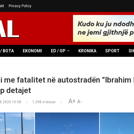
akt
Privacy Policy
/ BOTA
EKONOMI
ED / OP
KRONIKA
SPORT
S
i me fatalitet në autostradën “Ibrahim
ep detajet
A+
A-
6.2026 10:58
1,398
e lexuar