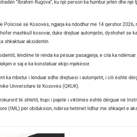
stradën “Ibrahim Rugova”, ku një person ka humbur jetën dhe një t
 të Policisë së Kosovës, ngjarja ka ndodhur më 14 qershor 2026, 
 shofer mashkull kosovar, duke drejtuar automjetin, dyshohet se 
ka shkaktuar aksidentin.
identit, lëndime të rënda ka pësuar pasagjerja, e cila ka ndërruar 
ekjen e saj e ka konstatuar ekipi mjekësor.
t ka mbetur i lënduar edhe drejtuesi i automjetit, i cili është dërg
nike Universitare të Kosovës (QKUK).
okurorit të shtetit, trupi i pajetë i viktimës është dërguar në Insti
ore (IML) për obduksion, ndërsa hetimet lidhur me shkaqet e aks