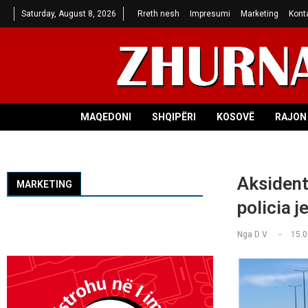
Saturday, August 8, 2026
Rreth nesh
Impresumi
Marketing
Kont
MAQEDONI
SHQIPËRI
KOSOVË
RAJON 
Aksident
MARKETING
policia j
Nga
D V
15.0