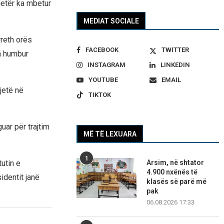
jetër ka mbetur
MEDIAT SOCIALE
rreth orës
FACEBOOK
TWITTER
ka humbur
INSTAGRAM
LINKEDIN
YOUTUBE
EMAIL
jetë në
TIKTOK
uar për trajtim
MË TË LEXUARA
1
Arsim, në shtator
tutin e
4.900 nxënës të
identit janë
klasës së parë më
pak
06.08.2026 17:33