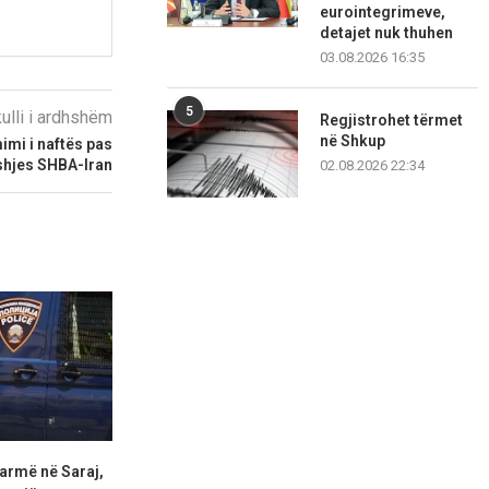
eurointegrimeve,
detajet nuk thuhen
03.08.2026 16:35
5
kulli i ardhshëm
Regjistrohet tërmet
në Shkup
mi i naftës pas
hjes SHBA-Iran
02.08.2026 22:34
armë në Saraj,
Aksident trafiku në Shkup,
Në Shkup një