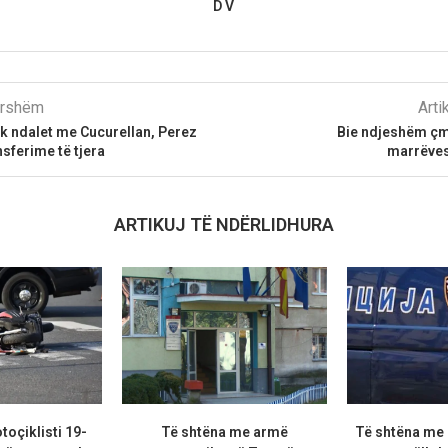
D V
parshëm
Arti
k ndalet me Cucurellan, Perez
Bie ndjeshëm çmi
sferime të tjera
marrëves
ARTIKUJ TË NDËRLIDHURA
oçiklisti 19-
Të shtëna me armë
Të shtëna me 