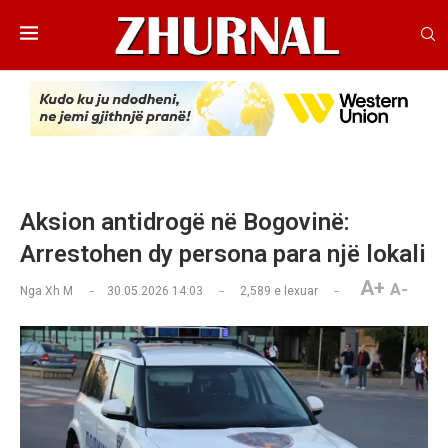
Aksion antidrogë në Bogovinë:
Arrestohen dy persona para një lokali
A+
A-
Nga
Xh M
30.05.2026 14:03
2,589
e lexuar