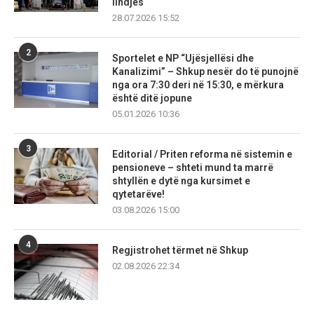
lindjes
28.07.2026 15:52
2
Sportelet e NP “Ujësjellësi dhe
Kanalizimi” – Shkup nesër do të punojnë
nga ora 7:30 deri në 15:30, e mërkura
është ditë jopune
05.01.2026 10:36
3
Editorial / Priten reforma në sistemin e
pensioneve – shteti mund ta marrë
shtyllën e dytë nga kursimet e
qytetarëve!
03.08.2026 15:00
4
Regjistrohet tërmet në Shkup
02.08.2026 22:34