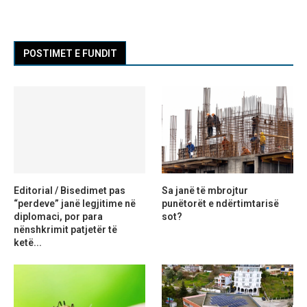
POSTIMET E FUNDIT
Editorial / Bisedimet pas
Sa janë të mbrojtur
“perdeve” janë legjitime në
punëtorët e ndërtimtarisë
diplomaci, por para
sot?
nënshkrimit patjetër të
ketë...