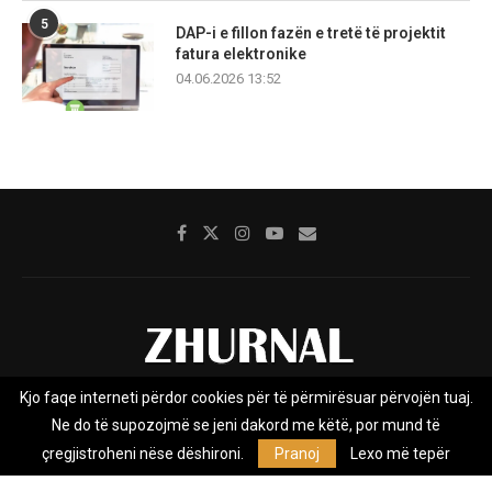
5
DAP-i e fillon fazën e tretë të projektit
fatura elektronike
04.06.2026 13:52
Kjo faqe interneti përdor cookies për të përmirësuar përvojën tuaj.
Rreth nesh
Impresumi
Marketing
Kontakt
Ne do të supozojmë se jeni dakord me këtë, por mund të
Privacy Policy
çregjistroheni nëse dëshironi.
Pranoj
Lexo më tepër
Zhurnal.mk është Agjenci e Lajmeve e pavarur, e themeluar në vitin