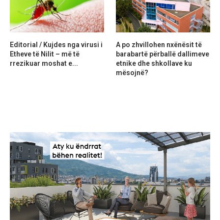
Editorial / Kujdes nga virusi i
A po zhvillohen nxënësit të
Etheve të Nilit – më të
barabartë përballë dallimeve
rrezikuar moshat e...
etnike dhe shkollave ku
mësojnë?