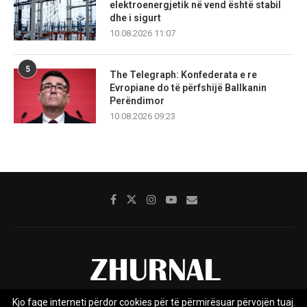
elektroenergjetik në vend është stabil
dhe i sigurt
10.08.2026 11:07
5
The Telegraph: Konfederata e re
Evropiane do të përfshijë Ballkanin
Perëndimor
10.08.2026 09:23
Kjo faqe interneti përdor cookies për të përmirësuar përvojën tuaj.