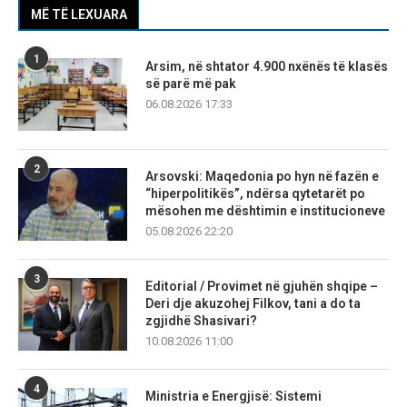
MË TË LEXUARA
1
Arsim, në shtator 4.900 nxënës të klasës
së parë më pak
06.08.2026 17:33
2
Arsovski: Maqedonia po hyn në fazën e
“hiperpolitikës”, ndërsa qytetarët po
mësohen me dështimin e institucioneve
05.08.2026 22:20
3
Editorial / Provimet në gjuhën shqipe –
Deri dje akuzohej Filkov, tani a do ta
zgjidhë Shasivari?
10.08.2026 11:00
4
Ministria e Energjisë: Sistemi