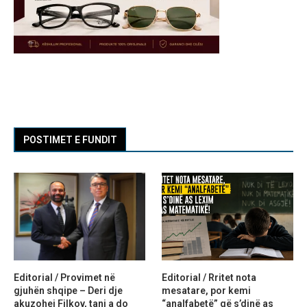
POSTIMET E FUNDIT
Editorial / Provimet në
Editorial / Rritet nota
gjuhën shqipe – Deri dje
mesatare, por kemi
akuzohej Filkov, tani a do
“analfabetë” që s’dinë as