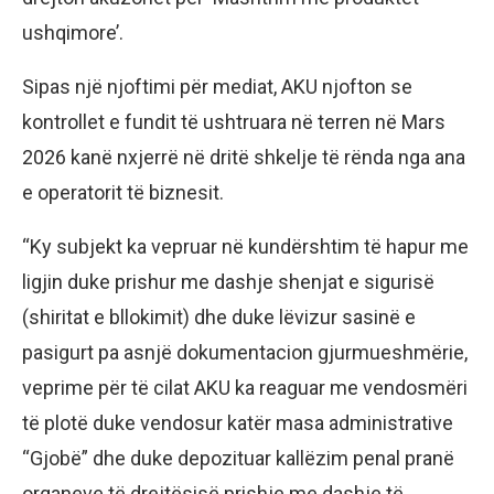
ushqimore’.
Sipas një njoftimi për mediat, AKU njofton se
kontrollet e fundit të ushtruara në terren në Mars
2026 kanë nxjerrë në dritë shkelje të rënda nga ana
e operatorit të biznesit.
“Ky subjekt ka vepruar në kundërshtim të hapur me
ligjin duke prishur me dashje shenjat e sigurisë
(shiritat e bllokimit) dhe duke lëvizur sasinë e
pasigurt pa asnjë dokumentacion gjurmueshmërie,
veprime për të cilat AKU ka reaguar me vendosmëri
të plotë duke vendosur katër masa administrative
“Gjobë” dhe duke depozituar kallëzim penal pranë
organeve të drejtësisë prishje me dashje të