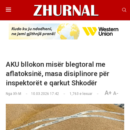
AKU bllokon misër blegtoral me
aflatoksinë, masa disiplinore për
inspektorët e qarkut Shkodër
A+
A-
Nga
Xh M
10.03.2026 17:42
1,763
e lexuar