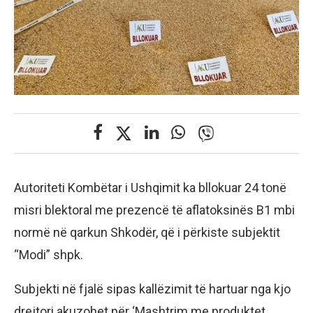
Autoriteti Kombëtar i Ushqimit ka bllokuar 24 tonë
misri blektoral me prezencë të aflatoksinës B1 mbi
normë në qarkun Shkodër, që i përkiste subjektit
“Modi” shpk.
Subjekti në fjalë sipas kallëzimit të hartuar nga kjo
drejtori akuzohet për ‘Mashtrim me produktet