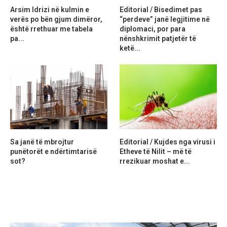
Arsim Idrizi në kulmin e
Editorial / Bisedimet pas
verës po bën gjum dimëror,
“perdeve” janë legjitime në
është rrethuar me tabela
diplomaci, por para
pa...
nënshkrimit patjetër të
ketë...
Sa janë të mbrojtur
Editorial / Kujdes nga virusi i
punëtorët e ndërtimtarisë
Etheve të Nilit – më të
sot?
rrezikuar moshat e...