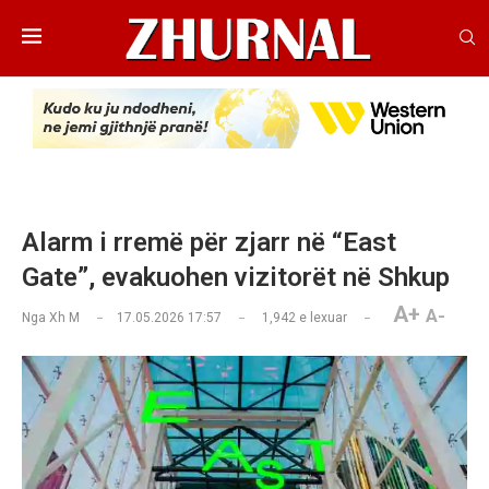
Alarm i rremë për zjarr në “East
Gate”, evakuohen vizitorët në Shkup
A+
A-
Nga
Xh M
17.05.2026 17:57
1,942
e lexuar