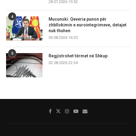
28.07.2026 15:52
4
Mucunski: Qeveria punon për
zhbllokimin e eurointegrimeve, detajet
nuk thuhen
03.08.2026 16:35
5
Regjistrohet tërmet në Shkup
02.08.2026 22:34