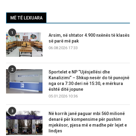
MË TË LEXUARA
1
Arsim, në shtator 4.900 nxënës të klasës
së parë më pak
06.08.2026 17:33
2
Sportelet e NP “Ujësjellësi dhe
Kanalizimi” – Shkup nesër do të punojnë
nga ora 7:30 deri në 15:30, e mërkura
është ditë jopune
05.01.2026 10:36
3
Në korrik janë paguar mbi 560 milionë
denarë për kompensime për pushim
mjekësor, pjesa më e madhe për lejet e
lindjes