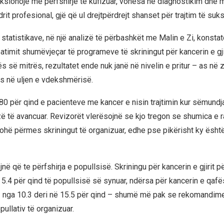
ksionojë me përfshirje të kufizuar, vonesa në diagnostikim dhe
rit profesional, gjë që ul drejtpërdrejt shanset për trajtim të su
i statistikave, në një analizë të përbashkët me Malin e Zi, konsta
atimit shumëvjeçar të programeve të skriningut për kancerin e gji
s së mitrës, rezultatet ende nuk janë në nivelin e pritur – as në 
s në uljen e vdekshmërisë.
, 80 për qind e pacienteve me kancer e nisin trajtimin kur sëmund
ë të avancuar. Revizorët vlerësojnë se kjo tregon se shumica e 
hë përmes skriningut të organizuar, edhe pse pikërisht ky është
jnë që te përfshirja e popullsisë. Skriningu për kancerin e gjirit 
ë 5.4 për qind të popullsisë së synuar, ndërsa për kancerin e qaf
iz nga 10.3 deri në 15.5 për qind – shumë më pak se rekomandim
pullativ të organizuar.