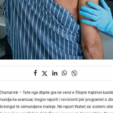
hurnal.mk – Tetë nga dhjetë gra në vend e fillojnë trajtimin kundë
ndja ka avancuar, tregon raporti i revizionit për programet e zbu
riningut të sëmundjeve malinje. Në raport thuhet se sistemi sh