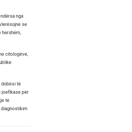
, ndërsa nga
 vlerësojnë se
ë hershëm,
he citologëve,
ublike
 dobësi të
e joefikase për
je të
r diagnostikim