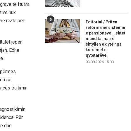
grave të ftuara
ative nuk
5
rë reale për
Editorial / Priten
reforma në sistemin
e pensioneve – shteti
mund ta marrë
tatet jepen
shtyllën e dytë nga
kursimet e
jsh. Edhe
qytetarëve!
e.
03.08.2026 15:00
t përmes
ton se
ncës trajtimin
iagnostikimin
videnca. Për
ve dhe