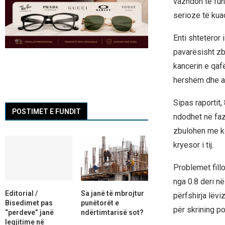
vazhdon të fun
serioze të kuad
Enti shtetëror 
pavarësisht zb
kancerin e qafë
hershëm dhe a
Sipas raportit
POSTIMET E FUNDIT
ndodhet në faz
zbulohen me ko
kryesor i tij.
Problemet fillo
nga 0.8 deri n
Editorial /
Sa janë të mbrojtur
përfshirja lëv
Bisedimet pas
punëtorët e
për skrining po
“perdeve” janë
ndërtimtarisë sot?
legjitime në