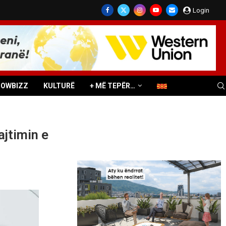
Login
HOWBIZZ
KULTURË
+ MË TEPËR…
ajtimin e