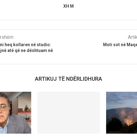
XH M
parshëm
Arti
i heq kollaren në studio:
Moti sot në Maqe
ëjnë atë që ne dështuam në
ARTIKUJ TË NDËRLIDHURA