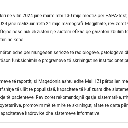
deri në vitin 2024 janë marrë mbi 130 mijë mostra për PAPA-test
024 janë realizuar rreth 21 mijë mamografi. Megjithatë, revizorët
ftojnë nëse nuk ekziston një sistem efikas që garanton zbulim t
jtim në kohë.
jmëron edhe për mungesën serioze të radiologëve, patologëve d
rëson funksionimin e programeve të skriningut në institucionet p
meve të raportit, si Maqedonia ashtu edhe Mali i Zi përballen me
fshirje të ulët të popullsisë, kapacitete të kufizuara dhe sistem
ekje të pacienteve. Revizorët rekomandojnë qasje sistematike, rrit
 qytetarëve, promovim më të mirë të skriningut, afate të qarta pë
kapaciteteve kadrovike dhe sistemeve informative.