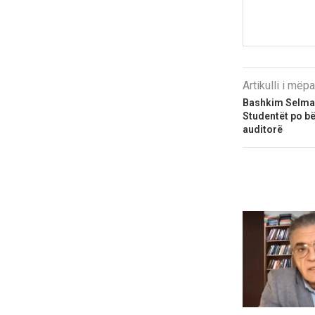
Artikulli i më
Bashkim Selman
Studentët po b
auditorë