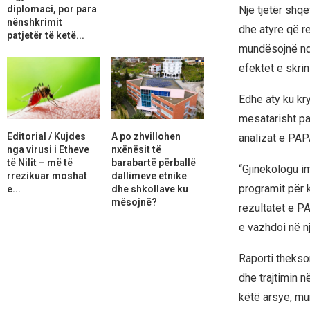
diplomaci, por para
Një tjetër shq
nënshkrimit
dhe atyre që re
patjetër të ketë...
mundësojnë ndj
efektet e skrin
Edhe aty ku kr
mesatarisht pa
Editorial / Kujdes
A po zhvillohen
analizat e PAP
nga virusi i Etheve
nxënësit të
të Nilit – më të
barabartë përballë
“Gjinekologu i
rrezikuar moshat
dallimeve etnike
programit për k
e...
dhe shkollave ku
mësojnë?
rezultatet e PA
e vazhdoi në nj
Raporti thekson
dhe trajtimin n
këtë arsye, mu