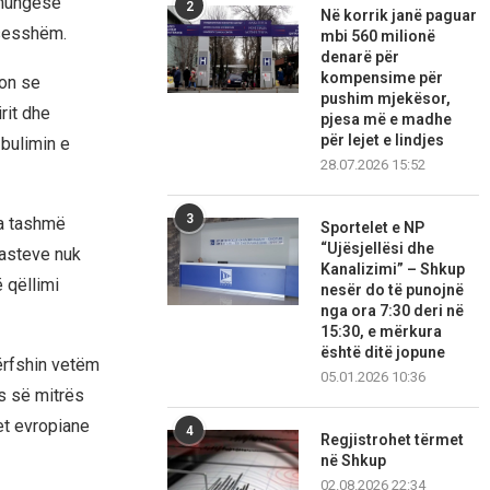
 mungesë
2
Në korrik janë paguar
ksesshëm.
mbi 560 milionë
denarë për
kompensime për
ton se
pushim mjekësor,
rit dhe
pjesa më e madhe
për lejet e lindjes
zbulimin e
28.07.2026 15:52
3
ja tashmë
Sportelet e NP
“Ujësjellësi dhe
rasteve nuk
Kanalizimi” – Shkup
 qëllimi
nesër do të punojnë
nga ora 7:30 deri në
15:30, e mërkura
është ditë jopune
përfshin vetëm
05.01.2026 10:36
ës së mitrës
et evropiane
4
Regjistrohet tërmet
në Shkup
02.08.2026 22:34