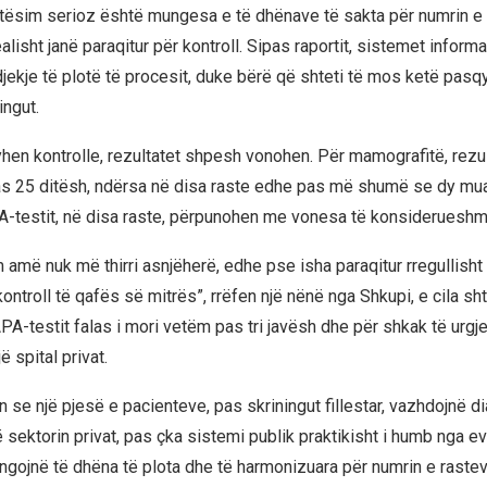
etësim serioz është mungesa e të dhënave të sakta për numrin e 
alisht janë paraqitur për kontroll. Sipas raportit, sistemet inform
ekje të plotë të procesit, duke bërë që shteti të mos ketë pasqy
ingut.
yhen kontrolle, rezultatet shpesh vonohen. Për mamografitë, rezul
s 25 ditësh, ndërsa në disa raste edhe pas më shumë se dy mua
A-testit, në disa raste, përpunohen me vonesa të konsiderueshm
m amë nuk më thirri asnjëherë, edhe pse isha paraqitur rregullish
ontroll të qafës së mitrës”, rrëfen një nënë nga Shkupi, e cila sh
PA-testit falas i mori vetëm pas tri javësh dhe për shkak të urgje
ë spital privat.
 se një pjesë e pacienteve, pas skriningut fillestar, vazhdojnë d
ë sektorin privat, pas çka sistemi publik praktikisht i humb nga e
ngojnë të dhëna të plota dhe të harmonizuara për numrin e raste