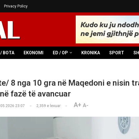
Privacy Policy
/ BOTA
EKONOMI
ED / OP
KRONIKA
SPORT
S
e/ 8 nga 10 gra në Maqedoni e nisin tr
 në fazë të avancuar
A+
A-
.05.2026 23:07
2,359
e lexuar