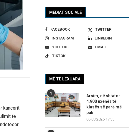
MEDIAT SOCIALE
FACEBOOK
TWITTER
INSTAGRAM
LINKEDIN
YOUTUBE
EMAIL
TIKTOK
MË TË LEXUARA
1
Arsim, në shtator
4.900 nxënës të
klasës së parë më
r kancerit
pak
limit të
06.08.2026 17:33
ëndetësor