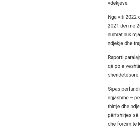
vdekjeve.
Nga viti 2022 
2021 deri në 2
numrat nuk mja
ndjekje dhe tra
Raporti parala
që po e vështi
shëndetësore.
Sipas përfundi
ngjashme – për
thirrje dhe ndj
përfshirjes së
dhe forcim të 