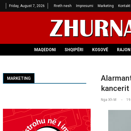
Friday, August 7, 2026
Rreth nesh
Impresumi
Marketing
Kontakt
MAQEDONI
SHQIPËRI
KOSOVË
RAJON 
Alarmant
MARKETING
kancerit
Nga
Xh M
19