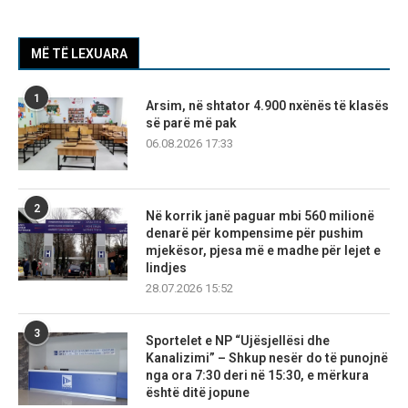
MË TË LEXUARA
1
Arsim, në shtator 4.900 nxënës të klasës
së parë më pak
06.08.2026 17:33
2
Në korrik janë paguar mbi 560 milionë
denarë për kompensime për pushim
mjekësor, pjesa më e madhe për lejet e
lindjes
28.07.2026 15:52
3
Sportelet e NP “Ujësjellësi dhe
Kanalizimi” – Shkup nesër do të punojnë
nga ora 7:30 deri në 15:30, e mërkura
është ditë jopune