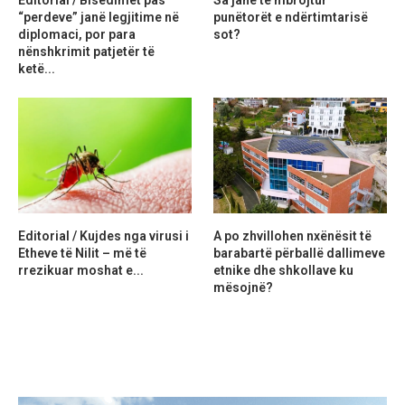
Editorial / Bisedimet pas
Sa janë të mbrojtur
“perdeve” janë legjitime në
punëtorët e ndërtimtarisë
diplomaci, por para
sot?
nënshkrimit patjetër të
ketë...
Editorial / Kujdes nga virusi i
A po zhvillohen nxënësit të
Etheve të Nilit – më të
barabartë përballë dallimeve
rrezikuar moshat e...
etnike dhe shkollave ku
mësojnë?