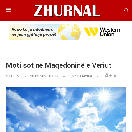
Moti sot në Maqedoninë e Veriut
A+
A-
Nga
D. V.
20.05.2026 09:09
1,374
e lexuar