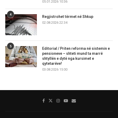
05.01.2026 10:36
4
Regjistrohet tërmet në Shkup
02.08.2026 22:34
5
Editorial / Priten reforma në sistemin e
pensioneve – shteti mund ta marrë
shtyllën e dytë nga kursimet e
qytetarëve!
03.08.2026 15:00