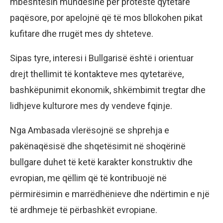
mbështesin mundësinë për protestë qytetare
paqësore, por apelojnë që të mos bllokohen pikat
kufitare dhe rrugët mes dy shteteve.
Sipas tyre, interesi i Bullgarisë është i orientuar
drejt thellimit të kontakteve mes qytetarëve,
bashkëpunimit ekonomik, shkëmbimit tregtar dhe
lidhjeve kulturore mes dy vendeve fqinje.
Nga Ambasada vlerësojnë se shprehja e
pakënaqësisë dhe shqetësimit në shoqërinë
bullgare duhet të ketë karakter konstruktiv dhe
evropian, me qëllim që të kontribuojë në
përmirësimin e marrëdhënieve dhe ndërtimin e një
të ardhmeje të përbashkët evropiane.