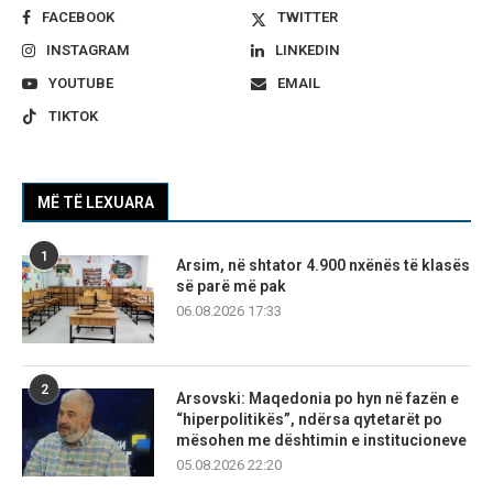
FACEBOOK
TWITTER
INSTAGRAM
LINKEDIN
YOUTUBE
EMAIL
TIKTOK
MË TË LEXUARA
1
Arsim, në shtator 4.900 nxënës të klasës
së parë më pak
06.08.2026 17:33
2
Arsovski: Maqedonia po hyn në fazën e
“hiperpolitikës”, ndërsa qytetarët po
mësohen me dështimin e institucioneve
05.08.2026 22:20