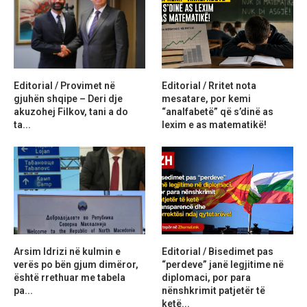
Editorial / Provimet në
Editorial / Rritet nota
gjuhën shqipe – Deri dje
mesatare, por kemi
akuzohej Filkov, tani a do
“analfabetë” që s’dinë as
ta...
lexim e as matematikë!
Arsim Idrizi në kulmin e
Editorial / Bisedimet pas
verës po bën gjum dimëror,
“perdeve” janë legjitime në
është rrethuar me tabela
diplomaci, por para
pa...
nënshkrimit patjetër të
ketë...