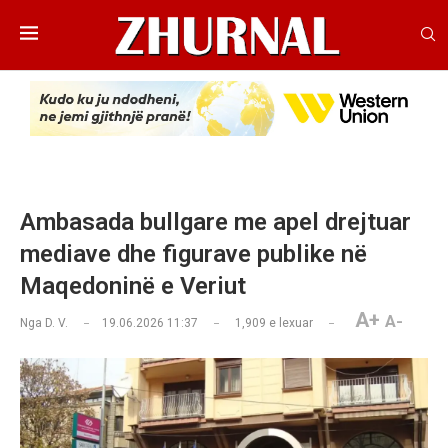
Ambasada bullgare me apel drejtuar
mediave dhe figurave publike në
Maqedoninë e Veriut
A+
A-
Nga
D. V.
19.06.2026 11:37
1,909
e lexuar