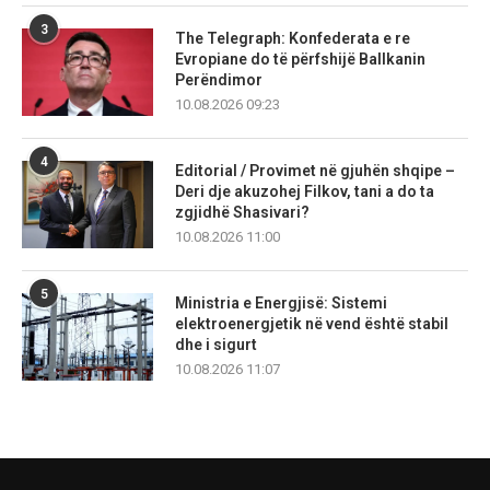
3
The Telegraph: Konfederata e re
Evropiane do të përfshijë Ballkanin
Perëndimor
10.08.2026 09:23
4
Editorial / Provimet në gjuhën shqipe –
Deri dje akuzohej Filkov, tani a do ta
zgjidhë Shasivari?
10.08.2026 11:00
5
Ministria e Energjisë: Sistemi
elektroenergjetik në vend është stabil
dhe i sigurt
10.08.2026 11:07