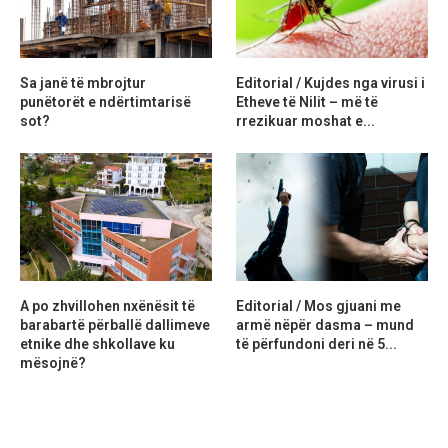
Sa janë të mbrojtur
Editorial / Kujdes nga virusi i
punëtorët e ndërtimtarisë
Etheve të Nilit – më të
sot?
rrezikuar moshat e...
A po zhvillohen nxënësit të
Editorial / Mos gjuani me
barabartë përballë dallimeve
armë nëpër dasma – mund
etnike dhe shkollave ku
të përfundoni deri në 5...
mësojnë?