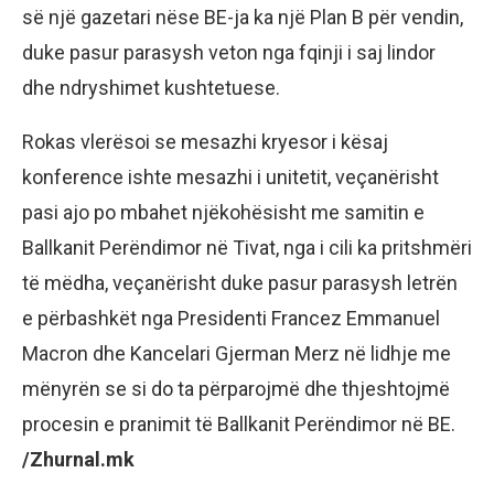
së një gazetari nëse BE-ja ka një Plan B për vendin,
duke pasur parasysh veton nga fqinji i saj lindor
dhe ndryshimet kushtetuese.
Rokas vlerësoi se mesazhi kryesor i kësaj
konference ishte mesazhi i unitetit, veçanërisht
pasi ajo po mbahet njëkohësisht me samitin e
Ballkanit Perëndimor në Tivat, nga i cili ka pritshmëri
të mëdha, veçanërisht duke pasur parasysh letrën
e përbashkët nga Presidenti Francez Emmanuel
Macron dhe Kancelari Gjerman Merz në lidhje me
mënyrën se si do ta përparojmë dhe thjeshtojmë
procesin e pranimit të Ballkanit Perëndimor në BE.
/Zhurnal.mk