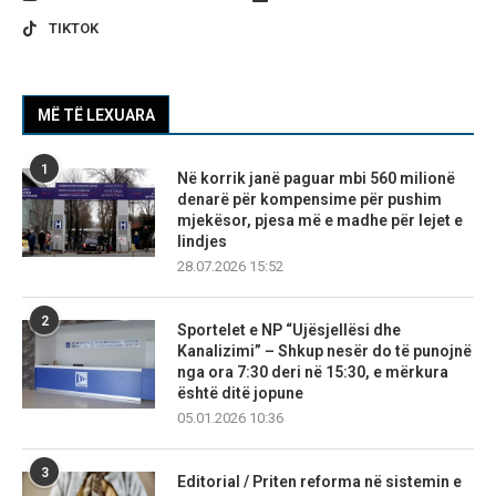
TIKTOK
MË TË LEXUARA
1
Në korrik janë paguar mbi 560 milionë
denarë për kompensime për pushim
mjekësor, pjesa më e madhe për lejet e
lindjes
28.07.2026 15:52
2
Sportelet e NP “Ujësjellësi dhe
Kanalizimi” – Shkup nesër do të punojnë
nga ora 7:30 deri në 15:30, e mërkura
është ditë jopune
05.01.2026 10:36
3
Editorial / Priten reforma në sistemin e