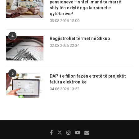
pensioneve – shteti mund ta marrë
shtyllën e dytë nga kursimet e
qytetarëve!
03.08.2026 15:00
4
Regjistrohet tërmet në Shkup
02.08.2026 22:34
5
DAP-i e fillon fazën e tretë të projektit
fatura elektronike
04.06.2026 13:52