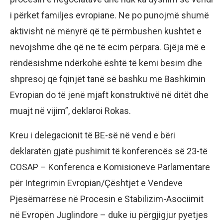
i përket familjes evropiane. Ne po punojmë shumë
aktivisht në mënyrë që të përmbushen kushtet e
nevojshme dhe që ne të ecim përpara. Gjëja më e
rëndësishme ndërkohë është të kemi besim dhe
shpresoj që fqinjët tanë së bashku me Bashkimin
Evropian do të jenë mjaft konstruktivë në ditët dhe
muajt në vijim”, deklaroi Rokas.
Kreu i delegacionit të BE-së në vend e bëri
deklaratën gjatë pushimit të konferencës së 23-të
COSAP – Konferenca e Komisioneve Parlamentare
për Integrimin Evropian/Çështjet e Vendeve
Pjesëmarrëse në Procesin e Stabilizim-Asociimit
në Evropën Juglindore – duke iu përgjigjur pyetjes