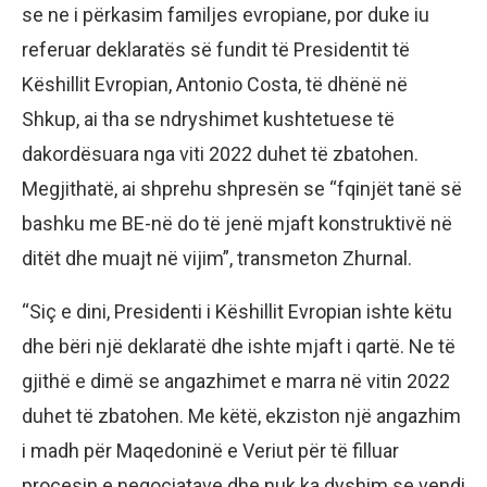
se ne i përkasim familjes evropiane, por duke iu
referuar deklaratës së fundit të Presidentit të
Këshillit Evropian, Antonio Costa, të dhënë në
Shkup, ai tha se ndryshimet kushtetuese të
dakordësuara nga viti 2022 duhet të zbatohen.
Megjithatë, ai shprehu shpresën se “fqinjët tanë së
bashku me BE-në do të jenë mjaft konstruktivë në
ditët dhe muajt në vijim”, transmeton Zhurnal.
“Siç e dini, Presidenti i Këshillit Evropian ishte këtu
dhe bëri një deklaratë dhe ishte mjaft i qartë. Ne të
gjithë e dimë se angazhimet e marra në vitin 2022
duhet të zbatohen. Me këtë, ekziston një angazhim
i madh për Maqedoninë e Veriut për të filluar
procesin e negociatave dhe nuk ka dyshim se vendi