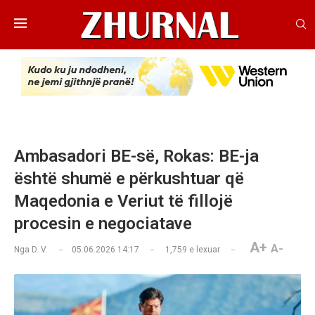
Ambasadori BE-së, Rokas: BE-ja
është shumë e përkushtuar që
Maqedonia e Veriut të fillojë
procesin e negociatave
A+
A-
Nga
D. V.
05.06.2026 14:17
1,759
e lexuar