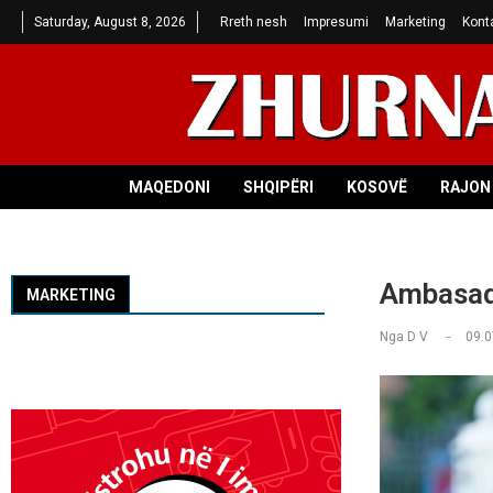
Saturday, August 8, 2026
Rreth nesh
Impresumi
Marketing
Kont
MAQEDONI
SHQIPËRI
KOSOVË
RAJON 
Ambasado
MARKETING
Nga
D V
09.0