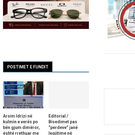
POSTIMET E FUNDIT
Arsim Idrizi në
Editorial /
kulmin e verës po
Bisedimet pas
bën gjum dimëror,
“perdeve” janë
është rrethuar me
legjitime në