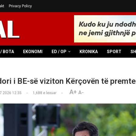
akt
Privacy Policy
/ BOTA
EKONOMI
ED / OP
KRONIKA
SPORT
S
ri i BE-së viziton Kërçovën të premt
A+
A-
7.2026 12:35
1,688
e lexuar