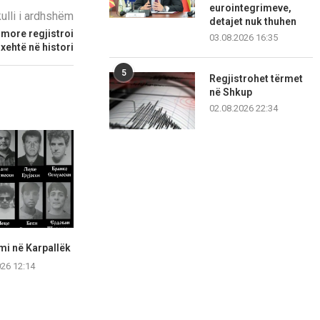
eurointegrimeve,
kulli i ardhshëm
detajet nuk thuhen
more regjistroi
03.08.2026 16:35
xehtë në histori
5
Regjistrohet tërmet
në Shkup
02.08.2026 22:34
lmi në Karpallëk
Kreu i Tetovës Kasami
Pas përplasj
promovon rrugën e re...
ndryshohet tab
026 12:14
Vendo
08.08.2026 12:00
08.08.2