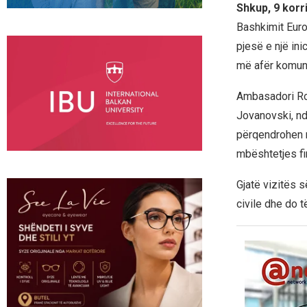
Shkup, 9 korr
Bashkimit Euro
pjesë e një ini
më afër komuni
Ambasadori Rok
Jovanovski, nd
përqendrohen n
mbështetjes fi
Gjatë vizitës 
civile dhe do 