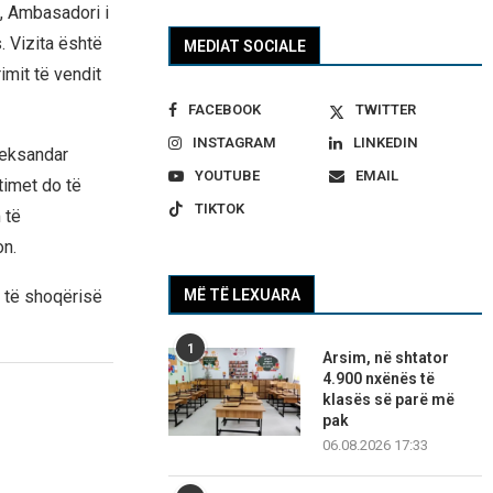
, Ambasadori i
 Vizita është
MEDIAT SOCIALE
imit të vendit
FACEBOOK
TWITTER
INSTAGRAM
LINKEDIN
leksandar
YOUTUBE
EMAIL
timet do të
TIKTOK
 të
on.
s të shoqërisë
MË TË LEXUARA
1
Arsim, në shtator
4.900 nxënës të
klasës së parë më
pak
06.08.2026 17:33