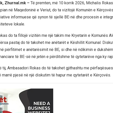
ik, Zhurnal.mk –
Të premten, më 10 korrik 2026, Michalis Rokas
pian në Maqedoninë e Veriut, do ta vizitojë Komunën e Kërçovës.
ciative informuese që synon të sjellë BE-në dhe procesin e integr
teteve lokale.
as do ta fillojë vizitën me një takim me Kryetarin e Komunës A
ërsa pastaj do të takohet me anëtarët e Këshillit Komunal. Disku
ë përfitimet e anëtarësimit në BE, si dhe në ndikimin e dukshëm
nanciare të BE-së në jetën e përditshme të qytetarëve nga ky raj
së tij, Ambasadori Rokas do të takohet gjithashtu me përfaqësue
të marrë pjesë në një diskutim të hapur me qytetarët e Kërçovës.