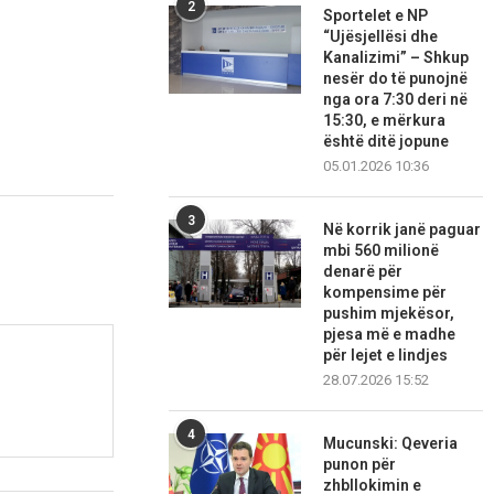
2
Sportelet e NP
“Ujësjellësi dhe
Kanalizimi” – Shkup
nesër do të punojnë
nga ora 7:30 deri në
15:30, e mërkura
është ditë jopune
05.01.2026 10:36
3
Në korrik janë paguar
mbi 560 milionë
denarë për
kompensime për
pushim mjekësor,
pjesa më e madhe
për lejet e lindjes
28.07.2026 15:52
4
Mucunski: Qeveria
punon për
zhbllokimin e