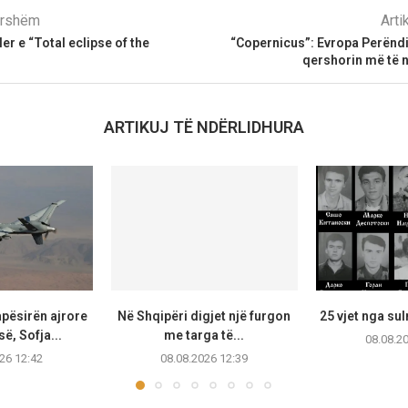
parshëm
Arti
er e “Total eclipse of the
“Copernicus”: Evropa Perëndi
qershorin më të n
ARTIKUJ TË NDËRLIDHURA
apësirën ajrore
Në Shqipëri digjet një furgon
25 vjet nga su
së, Sofja...
me targa të...
08.08.2
26 12:42
08.08.2026 12:39