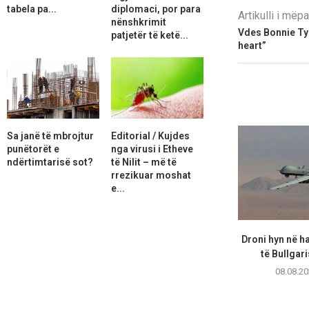
tabela pa...
diplomaci, por para
Artikulli i më
nënshkrimit
Vdes Bonnie Tyl
patjetër të ketë...
heart”
Sa janë të mbrojtur
Editorial / Kujdes
punëtorët e
nga virusi i Etheve
ndërtimtarisë sot?
të Nilit – më të
rrezikuar moshat
e...
Droni hyn në h
të Bullgari
08.08.20