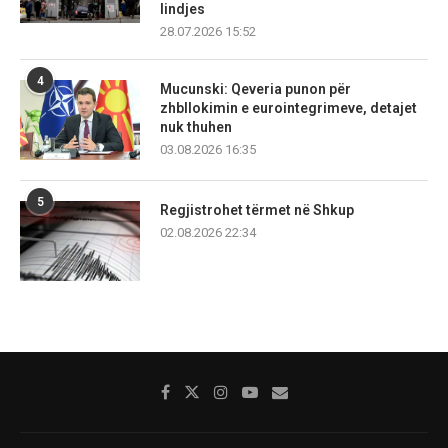
lindjes
28.07.2026 15:52
4
Mucunski: Qeveria punon për
zhbllokimin e eurointegrimeve, detajet
nuk thuhen
03.08.2026 16:35
5
Regjistrohet tërmet në Shkup
02.08.2026 22:34