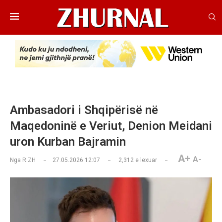
Ambasadori i Shqipërisë në
Maqedoninë e Veriut, Denion Meidani
uron Kurban Bajramin
A+
A-
Nga
R.ZH
27.05.2026 12:07
2,312
e lexuar