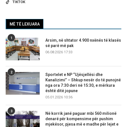
TIKTOK
MË TË LEXUARA
1
Arsim, në shtator 4.900 nxënës të klasës
së parë më pak
06.08.2026 17:33
2
Sportelet e NP “Ujësjellësi dhe
Kanalizimi” – Shkup nesër do të punojnë
nga ora 7:30 deri në 15:30, e mërkura
është ditë jopune
05.01.2026 10:36
3
Në korrik janë paguar mbi 560 milionë
denarë për kompensime për pushim
mjekësor, pjesa më e madhe për lejet e