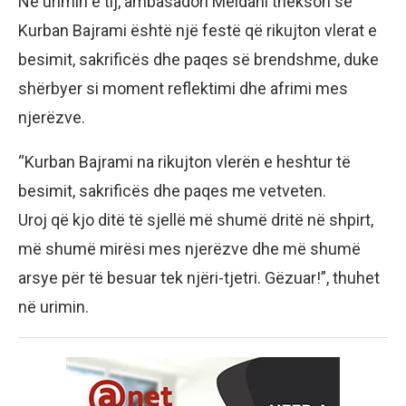
Në urimin e tij, ambasadori Meidani thekson se
Kurban Bajrami është një festë që rikujton vlerat e
besimit, sakrificës dhe paqes së brendshme, duke
shërbyer si moment reflektimi dhe afrimi mes
njerëzve.
“Kurban Bajrami na rikujton vlerën e heshtur të
besimit, sakrificës dhe paqes me vetveten.
Uroj që kjo ditë të sjellë më shumë dritë në shpirt,
më shumë mirësi mes njerëzve dhe më shumë
arsye për të besuar tek njëri-tjetri. Gëzuar!”, thuhet
në urimin.