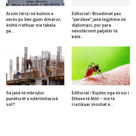
Arsim Idrizi në kulmin e
Editorial / Bisedimet pas
verës po bën gjum dimëror,
“perdeve” janë legjitime në
është rrethuar me tabela
diplomaci, por para
pa...
nënshkrimit patjetër të
ketë...
Sa janë të mbrojtur
Editorial / Kujdes nga virusi i
punëtorët e ndërtimtarisë
Etheve të Nilit – më të
sot?
rrezikuar moshat e...