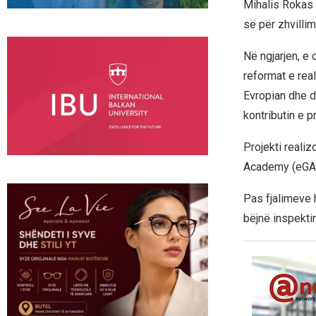
Mihalis Rokas 
së për zhvilli
Në ngjarjen, e 
reformat e rea
Evropian dhe d
kontributin e p
Projekti real
Academy (eGA),
Pas fjalimeve 
bëjnë inspekti