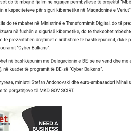
sot do të mbajnë fjalim në ngjarjen përmbyllëse të projektit “Mbë
min e kapaciteteve për siguri kibernetike në Maqedoninë e Veriut”
cila do të mbahet në Ministrinë e Transformimit Digjital, do të pr
lizuara në fushën e sigurisë kibernetike, do të theksohet mbësht
o të prezantohen drejtimet e ardhshme të bashkëpunimit, duke p
rogramit “Cyber Balkans”.
izohet në bashkëpunim me Delegacionin e BE-së në vend dhe me
 në kuadër të programit të BE-së “Cyber Balkans”.
hyrëse, ministri Stefan Andonovski dhe euro-ambasadori Mihali
m të përgatitjeve të MKD GOV SСIRT.