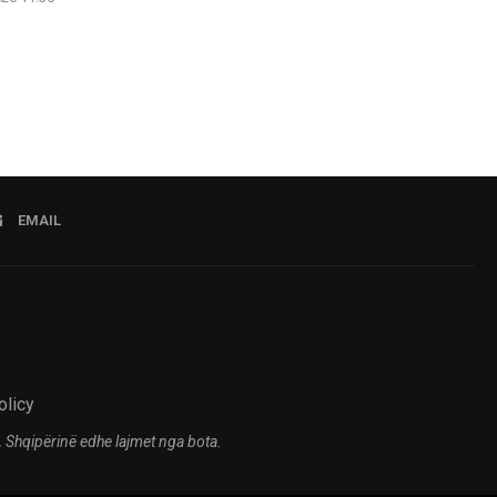
EMAIL
olicy
 Shqipërinë edhe lajmet nga bota.