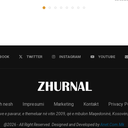
BOOK
TWITTER
INSTAGRAM
YOUTUBE
h nesh
Impresumi
Marketing
Kontakt
Privacy P
ve e pavarur, e themeluar në vitin 2009, që e mbulon Maqedoninë, Kosovën,
@2026 - All Right Reserved. Designed and Developed by
Anet.Com.Mk