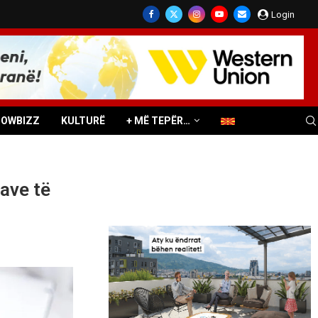
Login
HOWBIZZ
KULTURË
+ MË TEPËR…
ave të