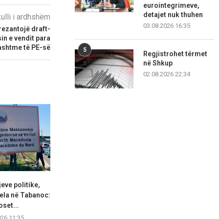
eurointegrimeve,
detajet nuk thuhen
kulli i ardhshëm
03.08.2026 16:35
rezantojë draft-
in e vendit para
Jashtme të PE-së
5
Regjistrohet tërmet
në Shkup
02.08.2026 22:34
eve politike,
Nuk ka nevojë për masa të
BDI: Presion 
ela në Tabanoc:
reja, ushqimet...
papranueshë
set...
08.08.2026 11:34
08.08.2
026 11:35