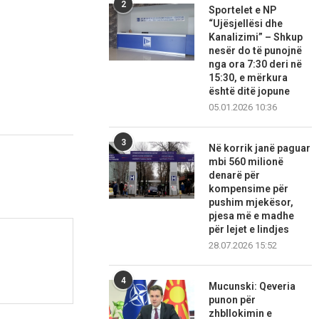
2
Sportelet e NP
“Ujësjellësi dhe
Kanalizimi” – Shkup
nesër do të punojnë
nga ora 7:30 deri në
15:30, e mërkura
është ditë jopune
05.01.2026 10:36
3
Në korrik janë paguar
mbi 560 milionë
denarë për
kompensime për
pushim mjekësor,
pjesa më e madhe
për lejet e lindjes
28.07.2026 15:52
4
Mucunski: Qeveria
punon për
zhbllokimin e