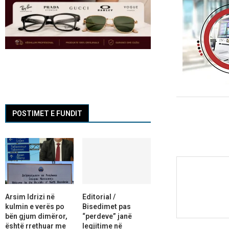
POSTIMET E FUNDIT
Arsim Idrizi në
Editorial /
kulmin e verës po
Bisedimet pas
bën gjum dimëror,
“perdeve” janë
është rrethuar me
legjitime në