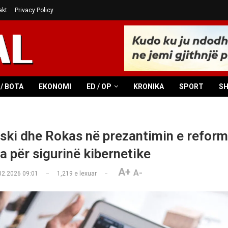
akt
Privacy Policy
/ BOTA
EKONOMI
ED / OP
KRONIKA
SPORT
S
ki dhe Rokas në prezantimin e reform
a për sigurinë kibernetike
A+
A-
02.2026 09:01
1,219
e lexuar