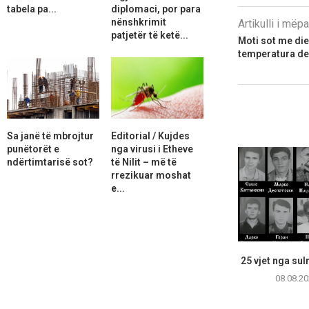
tabela pa...
diplomaci, por para
nënshkrimit
Artikulli i më
patjetër të ketë...
Moti sot me diel
temperatura de
Sa janë të mbrojtur
Editorial / Kujdes
punëtorët e
nga virusi i Etheve
ndërtimtarisë sot?
të Nilit – më të
rrezikuar moshat
e...
25 vjet nga sul
08.08.20