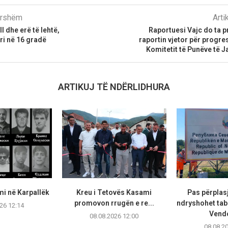
parshëm
Arti
l dhe erë të lehtë,
Raportuesi Vajc do ta p
ri në 16 gradë
raportin vjetor për progres
Komitetit të Punëve të 
ARTIKUJ TË NDËRLIDHURA
mi në Karpallëk
Kreu i Tetovës Kasami
Pas përplasj
promovon rrugën e re...
ndryshohet tab
26 12:14
Vendo
08.08.2026 12:00
08.08.2