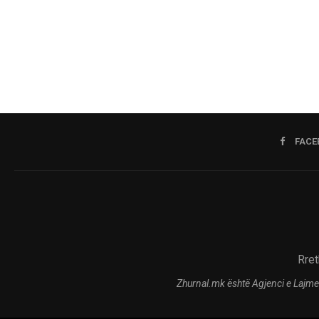
FACE
Rret
Zhurnal.mk është Agjenci e Lajme