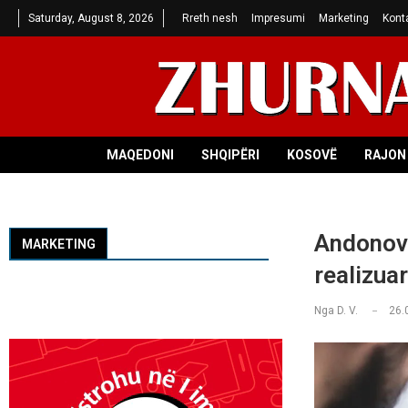
Saturday, August 8, 2026
Rreth nesh
Impresumi
Marketing
Kont
MAQEDONI
SHQIPËRI
KOSOVË
RAJON 
Andonovs
MARKETING
realizuar
Nga
D. V.
26.