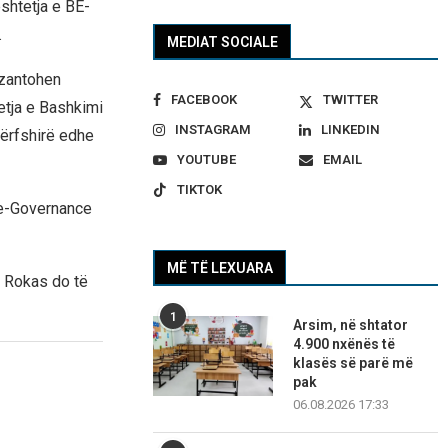
shtetja e BE-
.
MEDIAT SOCIALE
ezantohen
FACEBOOK
TWITTER
etja e Bashkimi
INSTAGRAM
LINKEDIN
ërfshirë edhe
YOUTUBE
EMAIL
TIKTOK
 e-Governance
MË TË LEXUARA
s Rokas do të
1
Arsim, në shtator
4.900 nxënës të
klasës së parë më
pak
06.08.2026 17:33