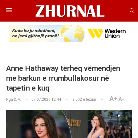
Anne Hathaway tërheq vëmendjen
me barkun e rrumbullakosur në
tapetin e kuq
A+
A-
Nga
D. V.
07.07.2026 12:44
3,002
e lexuar