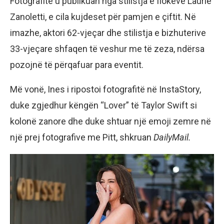
Fotografitë u publikuan nga stilistja e flokëve Laurie
Zanoletti, e cila kujdeset për pamjen e çiftit. Në
imazhe, aktori 62-vjeçar dhe stilistja e bizhuterive
33-vjeçare shfaqen të veshur me të zeza, ndërsa
pozojnë të përqafuar para eventit.
Më vonë, Ines i ripostoi fotografitë në InstaStory,
duke zgjedhur këngën “Lover” të Taylor Swift si
kolonë zanore dhe duke shtuar një emoji zemre në
një prej fotografive me Pitt, shkruan
DailyMail.