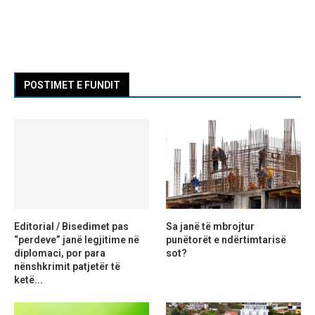
POSTIMET E FUNDIT
Editorial / Bisedimet pas
Sa janë të mbrojtur
“perdeve” janë legjitime në
punëtorët e ndërtimtarisë
diplomaci, por para
sot?
nënshkrimit patjetër të
ketë...