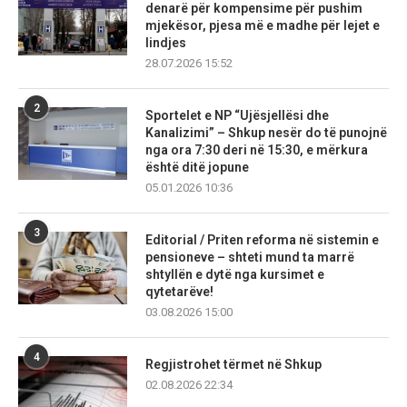
denarë për kompensime për pushim
mjekësor, pjesa më e madhe për lejet e
lindjes
28.07.2026 15:52
2
Sportelet e NP “Ujësjellësi dhe
Kanalizimi” – Shkup nesër do të punojnë
nga ora 7:30 deri në 15:30, e mërkura
është ditë jopune
05.01.2026 10:36
3
Editorial / Priten reforma në sistemin e
pensioneve – shteti mund ta marrë
shtyllën e dytë nga kursimet e
qytetarëve!
03.08.2026 15:00
4
Regjistrohet tërmet në Shkup
02.08.2026 22:34