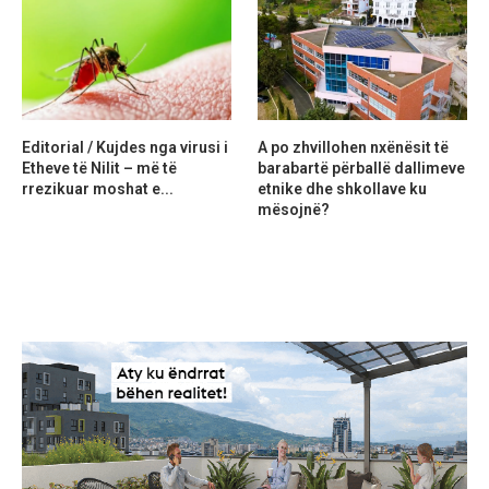
Editorial / Kujdes nga virusi i
A po zhvillohen nxënësit të
Etheve të Nilit – më të
barabartë përballë dallimeve
rrezikuar moshat e...
etnike dhe shkollave ku
mësojnë?