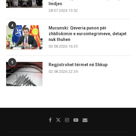
lindjes
28.07.2026 15:52
4
Mucunski: Qeveria punon për
zhbllokimin e eurointegrimeve, detajet
nuk thuhen
03.08.2026 16:35
5
Regjistrohet tërmet në Shkup
02.08.2026 22:34