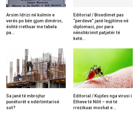
Arsim Idrizi në kulmin e
Editorial / Bisedimet pas
verës po bën gjum dimëror,
“perdeve” janë legjitime në
është rrethuar me tabela
diplomaci, por para
pa...
nënshkrimit patjetër të
ketë...
Sa janë të mbrojtur
Editorial / Kujdes nga virusi i
punëtorët e ndërtimtarisë
Etheve të Nilit – më të
sot?
rrezikuar moshat e...