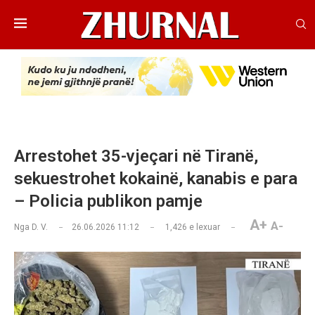
Arrestohet 35-vjeçari në Tiranë,
sekuestrohet kokainë, kanabis e para
– Policia publikon pamje
A+
A-
Nga
D. V.
26.06.2026 11:12
1,426
e lexuar