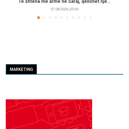
Të shtëna me armë në Saraj, qëllohet një...
07.08.2026 20:30
MARKETING