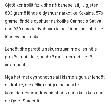
Gjatë kontrollit fizik dhe në banesë, atij iu gjetën
833 gramë lëndë e dyshuar narkotike Kokainë, 576
gramë lëndë e dyshuar narkotike Cannabis Sativa
dhe 930 euro të dyshuara të përfituara nga shitja e
lëndëve narkotike.
Lëndët dhe paratë u sekuestruan me cilësinë e
provës materiale, bashkë me automjetin e të
arrestuarit.
Nga hetimet dyshohet se ai i kishte siguruar lëndët
narkotike, me qëllim shitjen në sasi të
konsiderueshme, kryesisht në zonën ku u kap dhe
në Qytet Studenti.