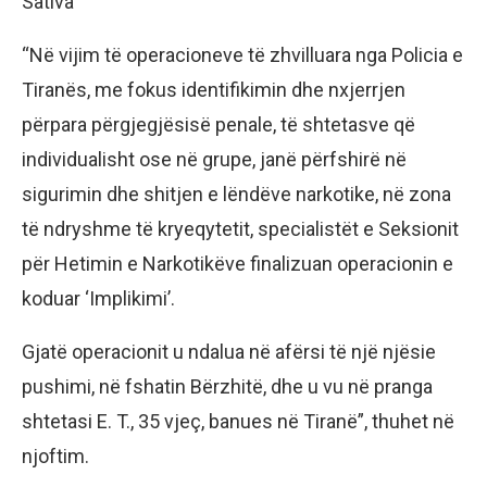
Sativa
“Në vijim të operacioneve të zhvilluara nga Policia e
Tiranës, me fokus identifikimin dhe nxjerrjen
përpara përgjegjësisë penale, të shtetasve që
individualisht ose në grupe, janë përfshirë në
sigurimin dhe shitjen e lëndëve narkotike, në zona
të ndryshme të kryeqytetit, specialistët e Seksionit
për Hetimin e Narkotikëve finalizuan operacionin e
koduar ‘Implikimi’.
Gjatë operacionit u ndalua në afërsi të një njësie
pushimi, në fshatin Bërzhitë, dhe u vu në pranga
shtetasi E. T., 35 vjeç, banues në Tiranë”, thuhet në
njoftim.