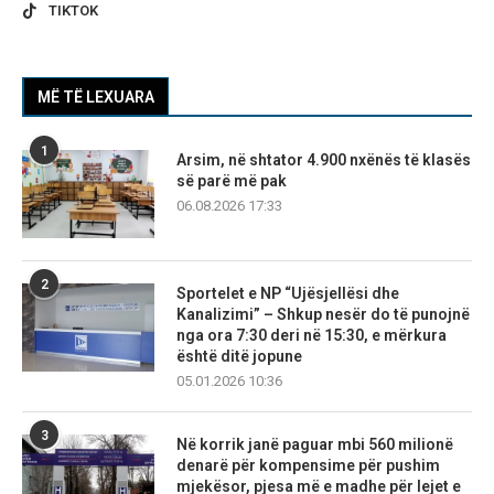
TIKTOK
MË TË LEXUARA
1
Arsim, në shtator 4.900 nxënës të klasës
së parë më pak
06.08.2026 17:33
2
Sportelet e NP “Ujësjellësi dhe
Kanalizimi” – Shkup nesër do të punojnë
nga ora 7:30 deri në 15:30, e mërkura
është ditë jopune
05.01.2026 10:36
3
Në korrik janë paguar mbi 560 milionë
denarë për kompensime për pushim
mjekësor, pjesa më e madhe për lejet e