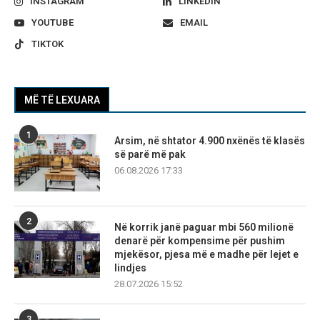
INSTAGRAM
LINKEDIN
YOUTUBE
EMAIL
TIKTOK
MË TË LEXUARA
1
Arsim, në shtator 4.900 nxënës të klasës
së parë më pak
06.08.2026 17:33
2
Në korrik janë paguar mbi 560 milionë
denarë për kompensime për pushim
mjekësor, pjesa më e madhe për lejet e
lindjes
28.07.2026 15:52
3