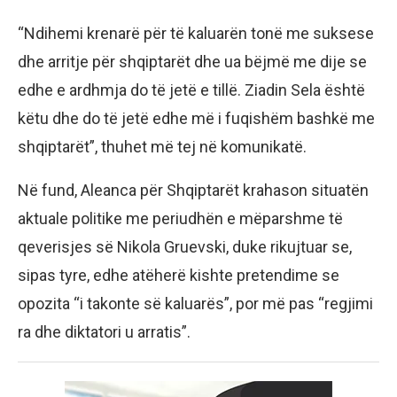
“Ndihemi krenarë për të kaluarën tonë me suksese
dhe arritje për shqiptarët dhe ua bëjmë me dije se
edhe e ardhmja do të jetë e tillë. Ziadin Sela është
këtu dhe do të jetë edhe më i fuqishëm bashkë me
shqiptarët”, thuhet më tej në komunikatë.
Në fund, Aleanca për Shqiptarët krahason situatën
aktuale politike me periudhën e mëparshme të
qeverisjes së Nikola Gruevski, duke rikujtuar se,
sipas tyre, edhe atëherë kishte pretendime se
opozita “i takonte së kaluarës”, por më pas “regjimi
ra dhe diktatori u arratis”.