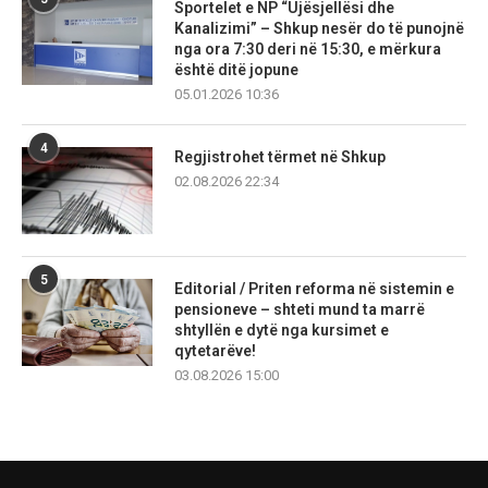
Sportelet e NP “Ujësjellësi dhe
Kanalizimi” – Shkup nesër do të punojnë
nga ora 7:30 deri në 15:30, e mërkura
është ditë jopune
05.01.2026 10:36
4
Regjistrohet tërmet në Shkup
02.08.2026 22:34
5
Editorial / Priten reforma në sistemin e
pensioneve – shteti mund ta marrë
shtyllën e dytë nga kursimet e
qytetarëve!
03.08.2026 15:00