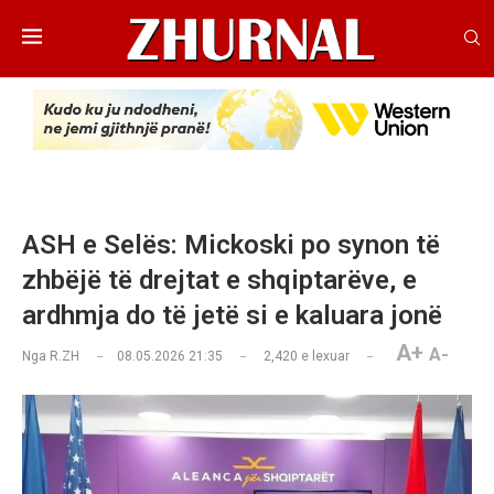
ASH e Selës: Mickoski po synon të
zhbëjë të drejtat e shqiptarëve, e
ardhmja do të jetë si e kaluara jonë
A+
A-
Nga
R.ZH
08.05.2026 21:35
2,420
e lexuar