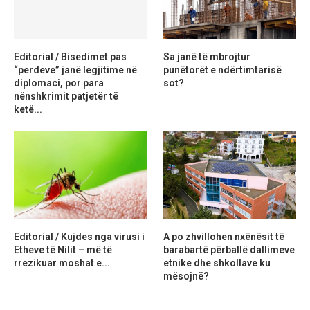
Editorial / Bisedimet pas
Sa janë të mbrojtur
“perdeve” janë legjitime në
punëtorët e ndërtimtarisë
diplomaci, por para
sot?
nënshkrimit patjetër të
ketë...
Editorial / Kujdes nga virusi i
A po zhvillohen nxënësit të
Etheve të Nilit – më të
barabartë përballë dallimeve
rrezikuar moshat e...
etnike dhe shkollave ku
mësojnë?