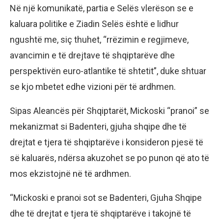
Në një komunikatë, partia e Selës vlerëson se e
kaluara politike e Ziadin Selës është e lidhur
ngushtë me, siç thuhet, “rrëzimin e regjimeve,
avancimin e të drejtave të shqiptarëve dhe
perspektivën euro-atlantike të shtetit”, duke shtuar
se kjo mbetet edhe vizioni për të ardhmen.
Sipas Aleancës për Shqiptarët, Mickoski “pranoi” se
mekanizmat si Badenteri, gjuha shqipe dhe të
drejtat e tjera të shqiptarëve i konsideron pjesë të
së kaluarës, ndërsa akuzohet se po punon që ato të
mos ekzistojnë në të ardhmen.
“Mickoski e pranoi sot se Badenteri, Gjuha Shqipe
dhe të drejtat e tjera të shqiptarëve i takojnë të