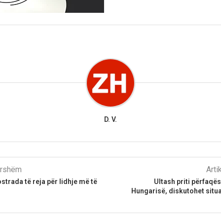
D. V.
parshëm
Arti
strada të reja për lidhje më të
Ultash priti përfaqës
Hungarisë, diskutohet situa