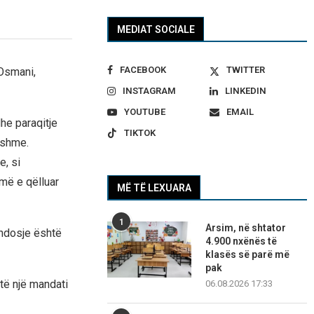
MEDIAT SOCIALE
FACEBOOK
TWITTER
 Osmani,
INSTAGRAM
LINKEDIN
YOUTUBE
EMAIL
he paraqitje
TIKTOK
dshme.
e, si
më e qëlluar
MË TË LEXUARA
1
Arsim, në shtator
endosje është
4.900 nxënës të
klasës së parë më
pak
 të një mandati
06.08.2026 17:33