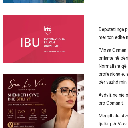
Deputeti nga p
meriton edhe nj
“Vjosa Osmani 
brilante në pë
Normalisht që n
profesionale, 
për vazhdimin 
Avdyli, në një
pro Osmanit.
Megjithatë, Av
tjetër për Vjos