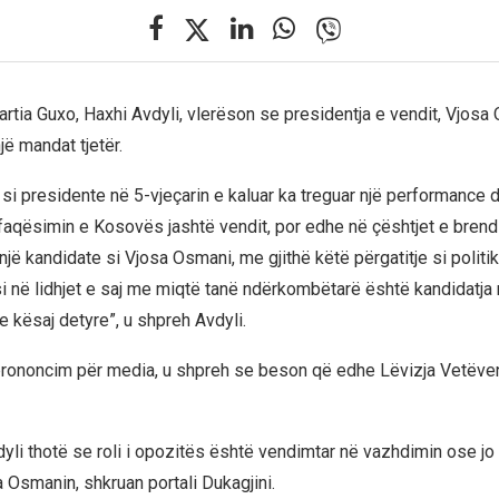
artia Guxo, Haxhi Avdyli, vlerëson se presidentja e vendit, Vjosa
ë mandat tjetër.
si presidente në 5-vjeçarin e kaluar ka treguar një performance d
rfaqësimin e Kosovës jashtë vendit, por edhe në çështjet e bren
jë kandidate si Vjosa Osmani, me gjithë këtë përgatitje si politik
si në lidhjet e saj me miqtë tanë ndërkombëtarë është kandidatja 
e kësaj detyre”, u shpreh Avdyli.
 prononcim për media, u shpreh se beson që edhe Lëvizja Vetëv
dyli thotë se roli i opozitës është vendimtar në vazhdimin ose jo
a Osmanin, shkruan portali Dukagjini.