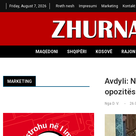
Friday, August 7, 2026
Rreth nesh
Impresumi
Marketing
Kontakt
MAQEDONI
SHQIPËRI
KOSOVË
RAJON 
Avdyli: 
MARKETING
opozitës
Nga
D. V.
26.