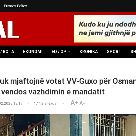
Privacy Policy
/ BOTA
EKONOMI
ED / OP
KRONIKA
SPORT
S
Nuk mjaftojnë votat VV-Guxo për Osmanin
 vendos vazhdimin e mandatit
A+
A-
02.2026 12:17
1,112
e lexuar