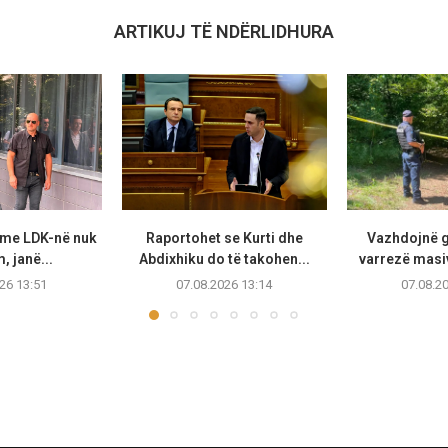
ARTIKUJ TË NDËRLIDHURA
 me LDK-në nuk
Raportohet se Kurti dhe
Vazhdojnë 
, janë...
Abdixhiku do të takohen...
varrezë masi
26 13:51
07.08.2026 13:14
07.08.2