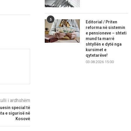
5
Editorial / Priten
reforma në sistemin
e pensioneve – shteti
mund ta marrë
shtyllën e dytë nga
kursimet e
qytetarëve!
03.08.2026 15:00
kulli i ardhshëm
uesin special të
ta e sigurisë në
Kosovë