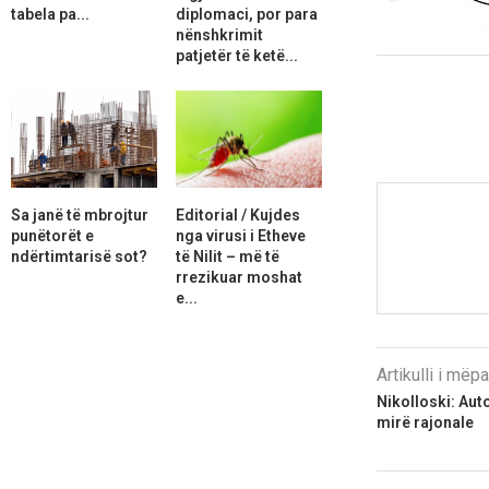
tabela pa...
diplomaci, por para
nënshkrimit
patjetër të ketë...
Sa janë të mbrojtur
Editorial / Kujdes
punëtorët e
nga virusi i Etheve
ndërtimtarisë sot?
të Nilit – më të
rrezikuar moshat
e...
Artikulli i më
Nikolloski: Auto
mirë rajonale