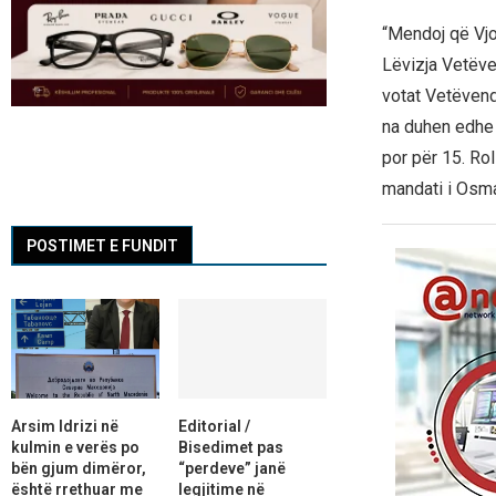
“Mendoj që Vjo
Lëvizja Vetëve
votat Vetëvend
na duhen edhe 
por për 15. Ro
mandati i Osman
POSTIMET E FUNDIT
Arsim Idrizi në
Editorial /
kulmin e verës po
Bisedimet pas
bën gjum dimëror,
“perdeve” janë
është rrethuar me
legjitime në