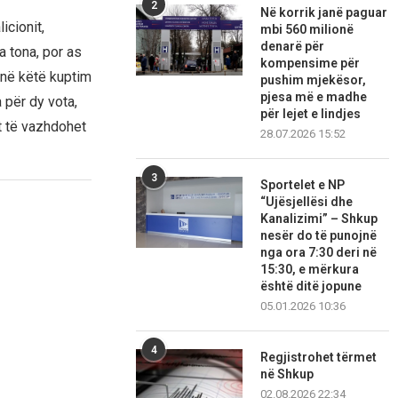
2
Në korrik janë paguar
icionit,
mbi 560 milionë
denarë për
a tona, por as
kompensime për
 në këtë kuptim
pushim mjekësor,
pjesa më e madhe
 për dy vota,
për lejet e lindjes
t të vazhdohet
28.07.2026 15:52
3
Sportelet e NP
“Ujësjellësi dhe
Kanalizimi” – Shkup
nesër do të punojnë
nga ora 7:30 deri në
15:30, e mërkura
është ditë jopune
05.01.2026 10:36
4
Regjistrohet tërmet
në Shkup
02.08.2026 22:34