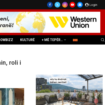
Login
HOWBIZZ
KULTURË
+ MË TEPËR…
, roli i