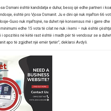
sa Osmani është kandidatja e duhur, besoj që edhe partneri i koal
ndosje, është pro Vjosa Osmanit. Ju e dini që nuk mjafton 66 vot
osje-Guxo nuk mjaftojnë, na duhet një konsensus më i gjere dhe
minimumi edhe 15 vota të cilat ne nuk i kemi – nuk është çështja
li i opozitës në këtë rast është i madh për të vendosur se a duhe
it apo të zgjidhet një emër tjetër”, deklaroi Avdyli.