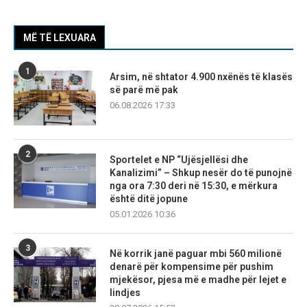
MË TË LEXUARA
1
Arsim, në shtator 4.900 nxënës të klasës
së parë më pak
06.08.2026 17:33
2
Sportelet e NP “Ujësjellësi dhe
Kanalizimi” – Shkup nesër do të punojnë
nga ora 7:30 deri në 15:30, e mërkura
është ditë jopune
05.01.2026 10:36
3
Në korrik janë paguar mbi 560 milionë
denarë për kompensime për pushim
mjekësor, pjesa më e madhe për lejet e
lindjes