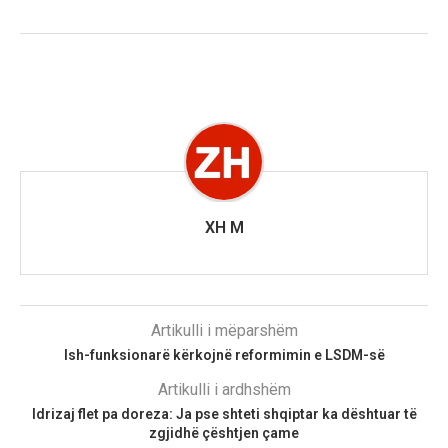
XH M
Artikulli i mëparshëm
Ish-funksionarë kërkojnë reformimin e LSDM-së
Artikulli i ardhshëm
Idrizaj flet pa doreza: Ja pse shteti shqiptar ka dështuar të
zgjidhë çështjen çame