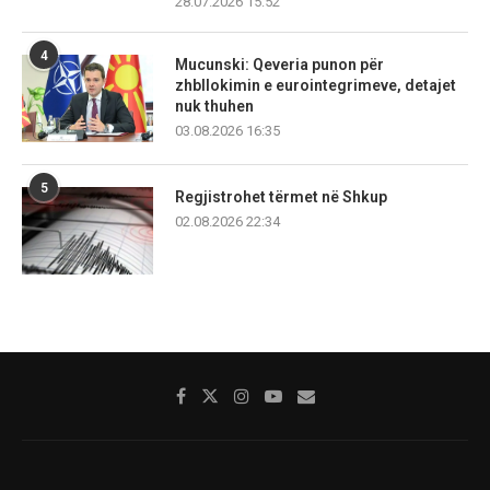
28.07.2026 15:52
4
Mucunski: Qeveria punon për
zhbllokimin e eurointegrimeve, detajet
nuk thuhen
03.08.2026 16:35
5
Regjistrohet tërmet në Shkup
02.08.2026 22:34