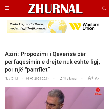
Aziri: Propozimi i Qeverisë për
përfaqësimin e drejtë nuk është ligj,
por një “pamflet”
A+
A-
Nga
Xh M
01.07.2026 20:34
1,548
e lexuar