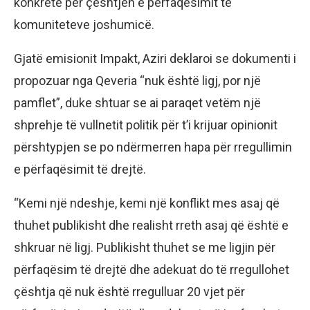
konkrete për çështjen e përfaqësimit të
komuniteteve joshumicë.
Gjatë emisionit Impakt, Aziri deklaroi se dokumenti i
propozuar nga Qeveria “nuk është ligj, por një
pamflet”, duke shtuar se ai paraqet vetëm një
shprehje të vullnetit politik për t’i krijuar opinionit
përshtypjen se po ndërmerren hapa për rregullimin
e përfaqësimit të drejtë.
“Kemi një ndeshje, kemi një konflikt mes asaj që
thuhet publikisht dhe realisht rreth asaj që është e
shkruar në ligj. Publikisht thuhet se me ligjin për
përfaqësim të drejtë dhe adekuat do të rregullohet
çështja që nuk është rregulluar 20 vjet për