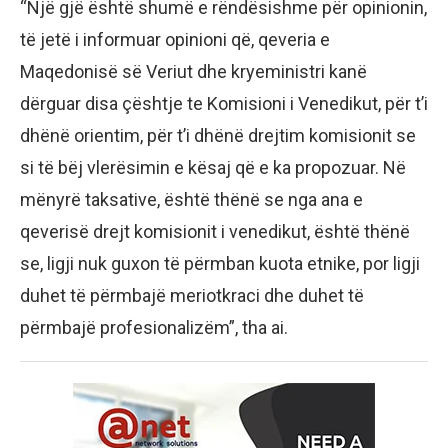
“Një gjë është shumë e rëndësishme për opinionin,
të jetë i informuar opinioni që, qeveria e
Maqedonisë së Veriut dhe kryeministri kanë
dërguar disa çështje te Komisioni i Venedikut, për t’i
dhënë orientim, për t’i dhënë drejtim komisionit se
si të bëj vlerësimin e kësaj që e ka propozuar. Në
mënyrë taksative, është thënë se nga ana e
qeverisë drejt komisionit i venedikut, është thënë
se, ligji nuk guxon të përmban kuota etnike, por ligji
duhet të përmbajë meriotkraci dhe duhet të
përmbajë profesionalizëm”, tha ai.