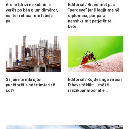
Arsim Idrizi në kulmin e
Editorial / Bisedimet pas
verës po bën gjum dimëror,
“perdeve” janë legjitime në
është rrethuar me tabela
diplomaci, por para
pa...
nënshkrimit patjetër të
ketë...
Sa janë të mbrojtur
Editorial / Kujdes nga virusi i
punëtorët e ndërtimtarisë
Etheve të Nilit – më të
sot?
rrezikuar moshat e...