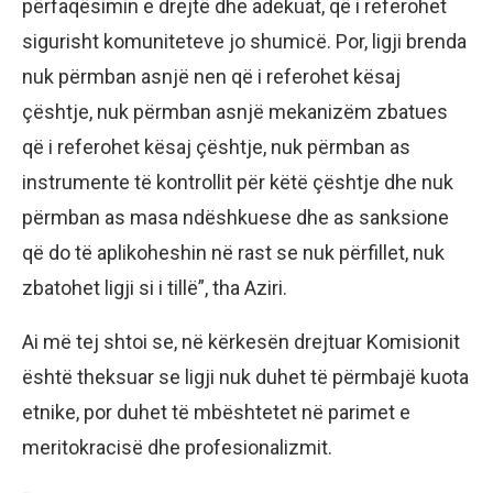
përfaqësimin e drejtë dhe adekuat, që i referohet
sigurisht komuniteteve jo shumicë. Por, ligji brenda
nuk përmban asnjë nen që i referohet kësaj
çështje, nuk përmban asnjë mekanizëm zbatues
që i referohet kësaj çështje, nuk përmban as
instrumente të kontrollit për këtë çështje dhe nuk
përmban as masa ndëshkuese dhe as sanksione
që do të aplikoheshin në rast se nuk përfillet, nuk
zbatohet ligji si i tillë”, tha Aziri.
Ai më tej shtoi se, në kërkesën drejtuar Komisionit
është theksuar se ligji nuk duhet të përmbajë kuota
etnike, por duhet të mbështetet në parimet e
meritokracisë dhe profesionalizmit.