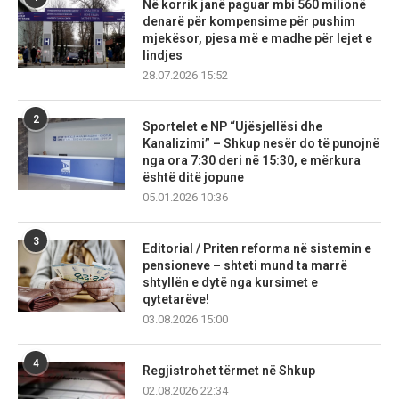
Në korrik janë paguar mbi 560 milionë
denarë për kompensime për pushim
mjekësor, pjesa më e madhe për lejet e
lindjes
28.07.2026 15:52
2
Sportelet e NP “Ujësjellësi dhe
Kanalizimi” – Shkup nesër do të punojnë
nga ora 7:30 deri në 15:30, e mërkura
është ditë jopune
05.01.2026 10:36
3
Editorial / Priten reforma në sistemin e
pensioneve – shteti mund ta marrë
shtyllën e dytë nga kursimet e
qytetarëve!
03.08.2026 15:00
4
Regjistrohet tërmet në Shkup
02.08.2026 22:34