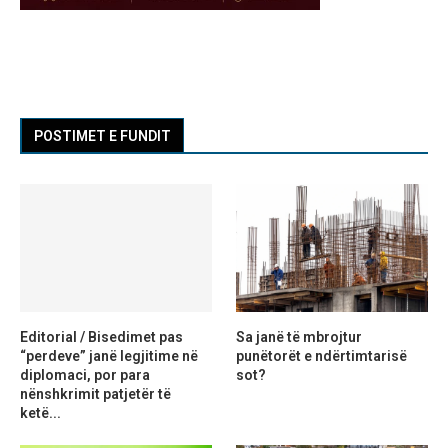
POSTIMET E FUNDIT
Editorial / Bisedimet pas
Sa janë të mbrojtur
“perdeve” janë legjitime në
punëtorët e ndërtimtarisë
diplomaci, por para
sot?
nënshkrimit patjetër të
ketë...