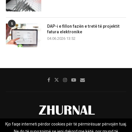
5
DAP-i e fillon fazën e tretë të projektit
fatura elektronike
04.06.2026 13:52
Kjo faqe interneti përdor cookies për të përmirësuar përvojën tuaj.
Rreth nesh
Impresumi
Marketing
Kontakt
Ne do të supozojmë se jeni dakord me këtë, por mund të