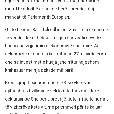
ngrihet në Bruksel brenda vitit 2030, ndërsa kjo
mund të ndodhë edhe më herët, brenda këtij
mandati të Parlamentit Europian.
Gjatë takimit, Balla foli edhe për zhvillimin ekonomik
të vendit, duke theksuar rritjen e investimeve të
huaja dhe zgjerimin e ekonomisë shqiptare. Ai
deklaroi se ekonomia ka arritur në 27 miliardë euro
dhe se investimet e huaja janë rritur ndjeshëm
krahasuar me një dekadë më parë.
Kreu i grupit parlamentar të PS-së vlerësoi
gjithashtu zhvillimin e sektorit të turizmit, duke
deklaruar se Shqipëria pret një tjetër rritje të numrit
të vizitorëve këtë vit, me pritshmëri për të kaluar