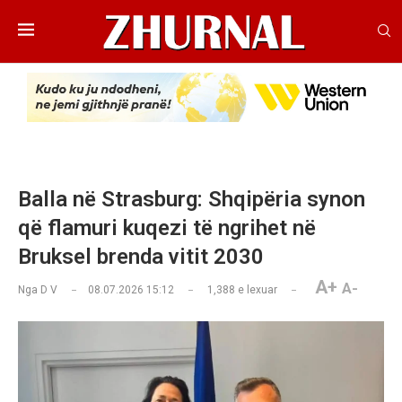
Balla në Strasburg: Shqipëria synon
që flamuri kuqezi të ngrihet në
Bruksel brenda vitit 2030
A+
A-
Nga
D V
08.07.2026 15:12
1,388
e lexuar