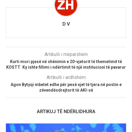
D V
Artikulli i mëparshëm
Kurti mori pjesë në shënimin e 20-vjetorit të themelimit të
KOSTT: Ky ishte fillimi i ndërtimit të një institucioni të pavarur
Artikulli i ardhshëm
Agon Bytyqi mbetet edhe për pesë vjet të tjera në postin e
zëvendësdrejtorit të AKI-së
ARTIKUJ TË NDËRLIDHURA