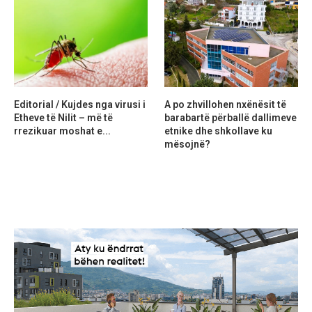
Editorial / Kujdes nga virusi i
A po zhvillohen nxënësit të
Etheve të Nilit – më të
barabartë përballë dallimeve
rrezikuar moshat e...
etnike dhe shkollave ku
mësojnë?