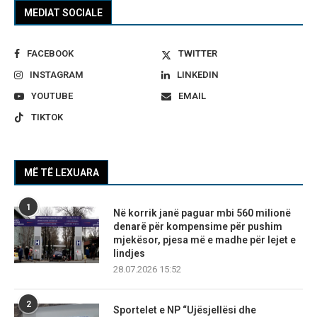
MEDIAT SOCIALE
FACEBOOK
TWITTER
INSTAGRAM
LINKEDIN
YOUTUBE
EMAIL
TIKTOK
MË TË LEXUARA
1
Në korrik janë paguar mbi 560 milionë
denarë për kompensime për pushim
mjekësor, pjesa më e madhe për lejet e
lindjes
28.07.2026 15:52
2
Sportelet e NP “Ujësjellësi dhe