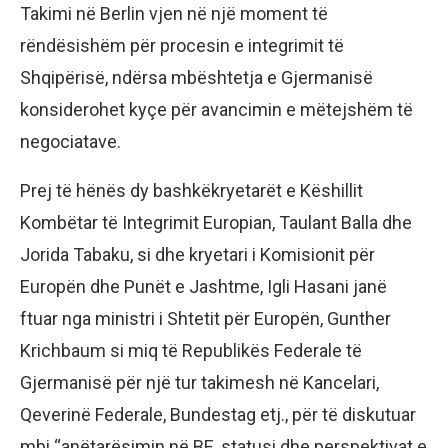
Takimi në Berlin vjen në një moment të
rëndësishëm për procesin e integrimit të
Shqipërisë, ndërsa mbështetja e Gjermanisë
konsiderohet kyçe për avancimin e mëtejshëm të
negociatave.
Prej të hënës dy bashkëkryetarët e Këshillit
Kombëtar të Integrimit Europian, Taulant Balla dhe
Jorida Tabaku, si dhe kryetari i Komisionit për
Europën dhe Punët e Jashtme, Igli Hasani janë
ftuar nga ministri i Shtetit për Europën, Gunther
Krichbaum si miq të Republikës Federale të
Gjermanisë për një tur takimesh në Kancelari,
Qeverinë Federale, Bundestag etj., për të diskutuar
mbi “anëtarësimin në BE, statusi dhe perspektivat e