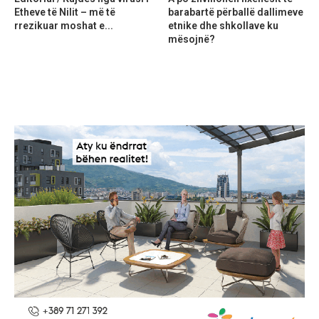
Etheve të Nilit – më të
barabartë përballë dallimeve
rrezikuar moshat e...
etnike dhe shkollave ku
mësojnë?