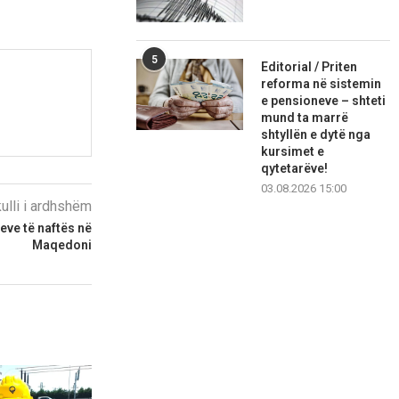
5
Editorial / Priten
reforma në sistemin
e pensioneve – shteti
mund ta marrë
shtyllën e dytë nga
kursimet e
qytetarëve!
03.08.2026 15:00
kulli i ardhshëm
eve të naftës në
Maqedoni