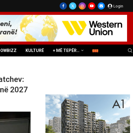
Login
HOWBIZZ
KULTURË
+ MË TEPËR…
atchev:
 në 2027