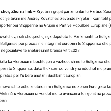
rshor, Zhurnal.mk –
Kryetari i grupit parlamentar të Partisë Soci
i sot një takim me Andrey Kovatchev, zëvendëskryetar i Komitetit 
porter për Shqipërinë në Grupin e Partive Popullore Europiane (
Kovatchev, i cili shoqërohej nga deputetë të Parlamentit të Bullgari
Bullgarisë për procesin e integrimit europian të Shqipërisë dhe p
 negociatave të anëtarësimit brenda vitit 2027.
j, Balla ka vlerësuar mbështetjen e vazhdueshme të Bullgarisë dh
opian të Shqipërisë, duke theksuar se vendi ynë ndodhet më pran
spiratës për t’u bërë anëtar i Bashkimit Europian.
meve ishte edhe anëtarësimi i Bullgarisë në zonën Euro gjatë këti
ali i Zi u vlerësuan si vendet më të avancuara të rajonit në proc
pian.