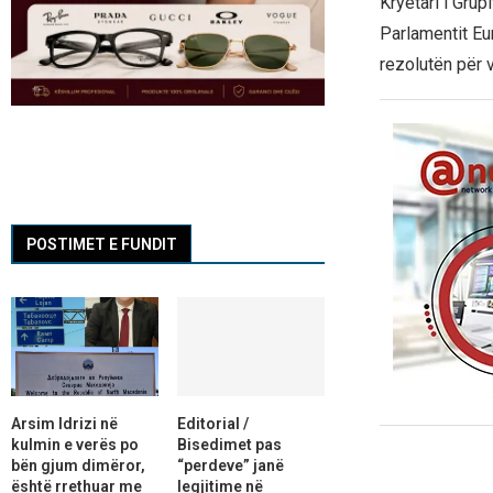
Kryetari i Grup
Parlamentit Eu
rezolutën për v
POSTIMET E FUNDIT
Arsim Idrizi në
Editorial /
kulmin e verës po
Bisedimet pas
bën gjum dimëror,
“perdeve” janë
është rrethuar me
legjitime në