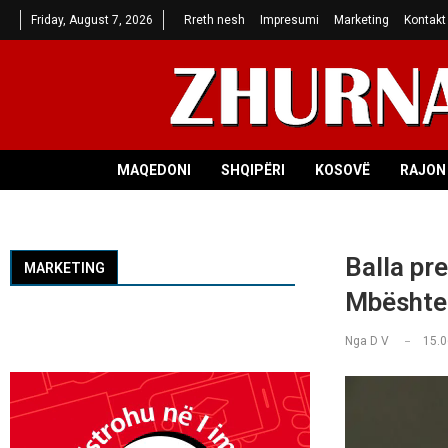
Friday, August 7, 2026
Rreth nesh
Impresumi
Marketing
Kontakt
MAQEDONI
SHQIPËRI
KOSOVË
RAJON 
Balla pr
MARKETING
Mbështet
Nga
D V
15.0