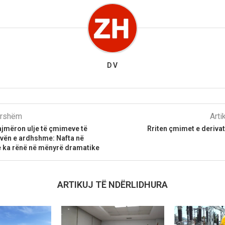
D V
parshëm
Arti
ajmëron ulje të çmimeve të
Rriten çmimet e derivat
avën e ardhshme: Nafta në
e ka rënë në mënyrë dramatike
ARTIKUJ TË NDËRLIDHURA