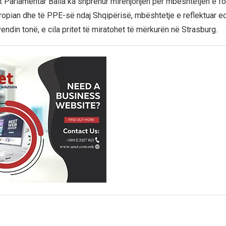
it Parlamentar Balla ka shprehur mirënjohjen për mbështetjen e fo
ropian dhe të PPE-së ndaj Shqipërisë, mbështetje e reflektuar ed
endin tonë, e cila pritet të miratohet të mërkurën në Strasburg.