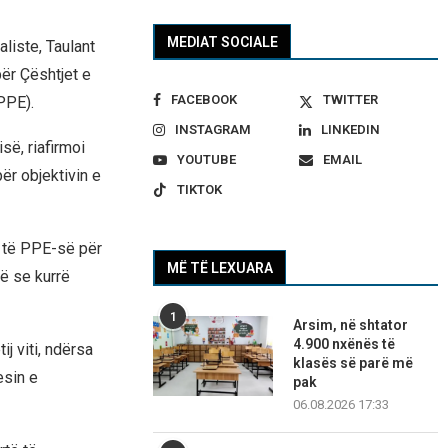
MEDIAT SOCIALE
aliste, Taulant
për Çështjet e
FACEBOOK
TWITTER
PPE).
INSTAGRAM
LINKEDIN
së, riafirmoi
YOUTUBE
EMAIL
ër objektivin e
TIKTOK
e të PPE-së për
MË TË LEXUARA
ë se kurrë
1
Arsim, në shtator
4.900 nxënës të
j viti, ndërsa
klasës së parë më
esin e
pak
06.08.2026 17:33