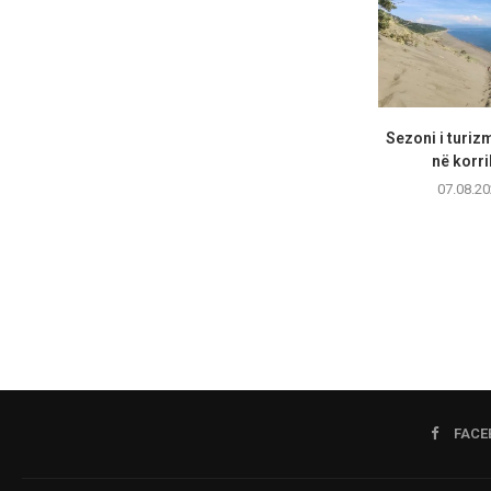
Sezoni i turizm
në korri
07.08.20
FACE