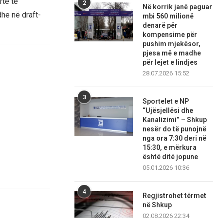
rtë të
2
Në korrik janë paguar
he në draft-
mbi 560 milionë
denarë për
kompensime për
pushim mjekësor,
pjesa më e madhe
për lejet e lindjes
28.07.2026 15:52
3
Sportelet e NP
“Ujësjellësi dhe
Kanalizimi” – Shkup
nesër do të punojnë
nga ora 7:30 deri në
15:30, e mërkura
është ditë jopune
05.01.2026 10:36
4
Regjistrohet tërmet
në Shkup
02.08.2026 22:34