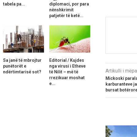
tabela pa...
diplomaci, por para
nënshkrimit
patjetër të ketë...
Sa janë të mbrojtur
Editorial / Kujdes
punëtorët e
nga virusi i Etheve
Artikulli i më
ndërtimtarisë sot?
të Nilit – më të
rrezikuar moshat
Mickoski paral
e...
karburanteve j
bursat botëror