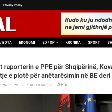
Privacy Policy
/ BOTA
EKONOMI
ED / OP
KRONIKA
SPORT
S
et raporterin e PPE për Shqipërinë, Kov
je e plotë për anëtarësimin në BE deri
A+
A-
6.2026 15:29
1,407
e lexuar