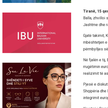
Tiranë, 15 qe
Balla, zhvillo
Jashtme dhe ra
Gjatë takimit, 
mbështetjen e 
përmbylljes së
Në fjalën e ti
rrugëtimin eur
realizimit të a
Pjesë e diskuti
Shqipëria dhe M
integrimit euro