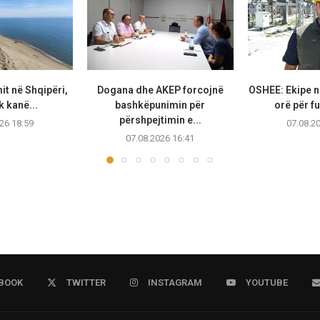
it në Shqipëri,
Dogana dhe AKEP forcojnë
OSHEE: Ekipe n
k kanë...
bashkëpunimin për
orë për fu
përshpejtimin e...
26 18:59
07.08.2
07.08.2026 16:41
BOOK
TWITTER
INSTAGRAM
YOUTUBE