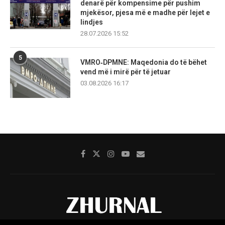
denarë për kompensime për pushim
mjekësor, pjesa më e madhe për lejet e
lindjes
28.07.2026 15:52
5
VMRO‑DPMNE: Maqedonia do të bëhet
vend më i mirë për të jetuar
03.08.2026 16:17