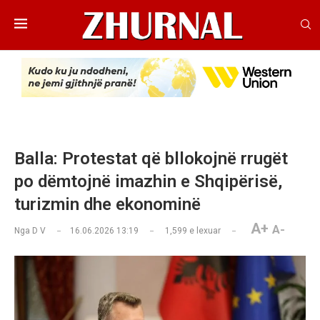
Balla: Protestat që bllokojnë rrugët
po dëmtojnë imazhin e Shqipërisë,
turizmin dhe ekonominë
A+
A-
Nga
D V
16.06.2026 13:19
1,599
e lexuar