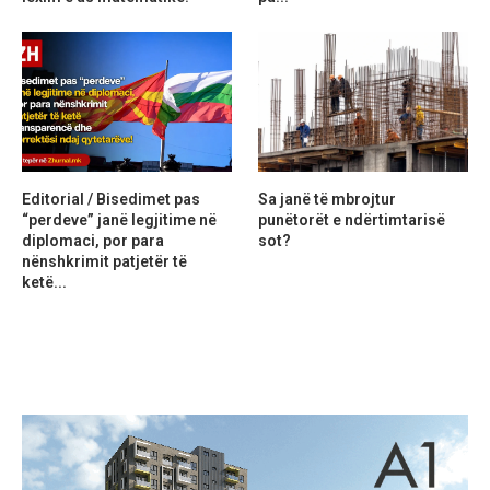
Editorial / Bisedimet pas
Sa janë të mbrojtur
“perdeve” janë legjitime në
punëtorët e ndërtimtarisë
diplomaci, por para
sot?
nënshkrimit patjetër të
ketë...