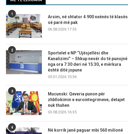
1
Arsim, në shtator 4.900 nxënës të klasës
së parë më pak
06.08.2026 17:33
2
Sportelet e NP “Ujësjellësi dhe
Kanalizimi” – Shkup nesër do të punojnë
nga ora 7:30 deri në 15:30, e mërkura
është ditë jopune
05.01.2026 10:36
3
Mucunski: Qeveria punon për
zhbllokimin e eurointegrimeve, detajet
nuk thuhen
03.08.2026 16:35
4
Në korrik janë paguar mbi 560 milionë