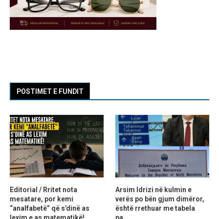
POSTIMET E FUNDIT
Editorial / Rritet nota
Arsim Idrizi në kulmin e
mesatare, por kemi
verës po bën gjum dimëror,
“analfabetë” që s’dinë as
është rrethuar me tabela
lexim e as matematikë!
pa...