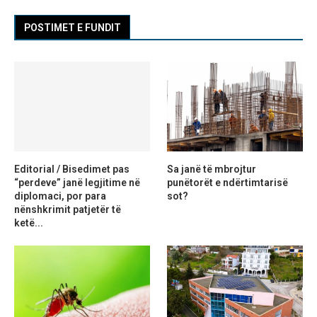
POSTIMET E FUNDIT
Editorial / Bisedimet pas
Sa janë të mbrojtur
“perdeve” janë legjitime në
punëtorët e ndërtimtarisë
diplomaci, por para
sot?
nënshkrimit patjetër të
ketë...