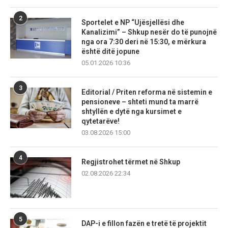
2
Sportelet e NP “Ujësjellësi dhe
Kanalizimi” – Shkup nesër do të punojnë
nga ora 7:30 deri në 15:30, e mërkura
është ditë jopune
05.01.2026 10:36
3
Editorial / Priten reforma në sistemin e
pensioneve – shteti mund ta marrë
shtyllën e dytë nga kursimet e
qytetarëve!
03.08.2026 15:00
4
Regjistrohet tërmet në Shkup
02.08.2026 22:34
5
DAP-i e fillon fazën e tretë të projektit