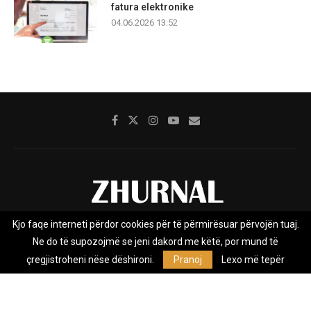
fatura elektronike
04.06.2026 13:52
Kjo faqe interneti përdor cookies për të përmirësuar përvojën tuaj.
Rreth nesh
Impresumi
Marketing
Kontakt
Ne do të supozojmë se jeni dakord me këtë, por mund të
Privacy Policy
çregjistroheni nëse dëshironi.
Pranoj
Lexo më tepër
Zhurnal.mk është Agjenci e Lajmeve e pavarur, e themeluar në vitin
2009, që e mbulon Maqedoninë, Kosovën, Shqipërinë edhe lajmet
nga bota.