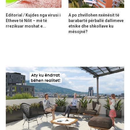
Editorial / Kujdes nga virusi i
A po zhvillohen nxënësit të
Etheve të Nilit – më të
barabartë përballë dallimeve
rrezikuar moshat e...
etnike dhe shkollave ku
mësojnë?