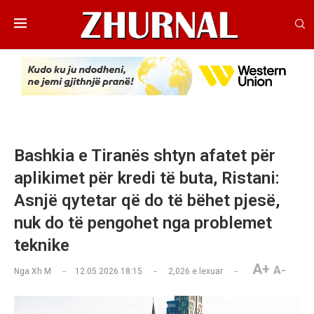
Bashkia e Tiranës shtyn afatet për
aplikimet për kredi të buta, Ristani:
Asnjë qytetar që do të bëhet pjesë,
nuk do të pengohet nga problemet
teknike
A+
A-
Nga
Xh M
12.05.2026 18:15
2,026
e lexuar