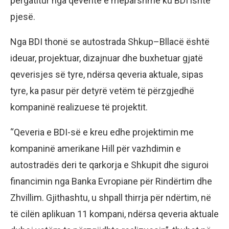
përgatitur nga qeveritë e mëparshme ku BDI ishte
pjesë.
Nga BDI thonë se autostrada Shkup–Bllacë është
ideuar, projektuar, dizajnuar dhe buxhetuar gjatë
qeverisjes së tyre, ndërsa qeveria aktuale, sipas
tyre, ka pasur për detyrë vetëm të përzgjedhë
kompaninë realizuese të projektit.
“Qeveria e BDI-së e kreu edhe projektimin me
kompaninë amerikane Hill për vazhdimin e
autostradës deri te qarkorja e Shkupit dhe siguroi
financimin nga Banka Evropiane për Rindërtim dhe
Zhvillim. Gjithashtu, u shpall thirrja për ndërtim, në
të cilën aplikuan 11 kompani, ndërsa qeveria aktuale