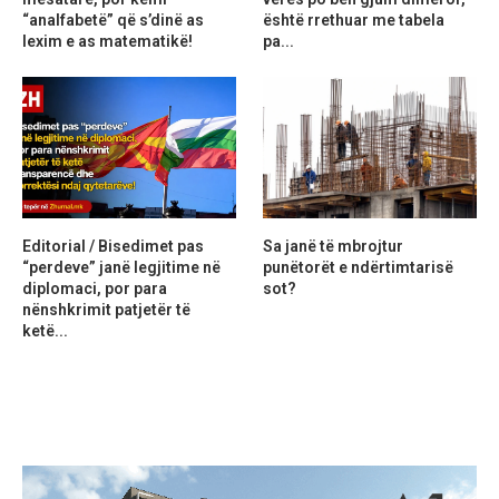
“analfabetë” që s’dinë as
është rrethuar me tabela
lexim e as matematikë!
pa...
Editorial / Bisedimet pas
Sa janë të mbrojtur
“perdeve” janë legjitime në
punëtorët e ndërtimtarisë
diplomaci, por para
sot?
nënshkrimit patjetër të
ketë...