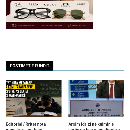
POSTIMET E FUNDIT
Editorial / Rritet nota
Arsim Idrizi në kulmin e
mesatare, por kemi
verës po bën gjum dimëror,