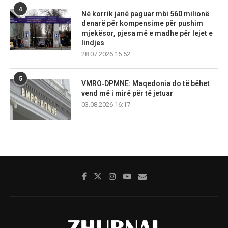
4
Në korrik janë paguar mbi 560 milionë
denarë për kompensime për pushim
mjekësor, pjesa më e madhe për lejet e
lindjes
28.07.2026 15:52
5
VMRO‑DPMNE: Maqedonia do të bëhet
vend më i mirë për të jetuar
03.08.2026 16:17