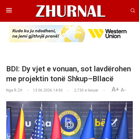
BDI: Dy vjet e vonuan, sot lavdërohen
me projektin tonë Shkup–Bllacë
A+
A-
Nga
R.ZH
13.06.2026 14:50
2,730
e lexuar