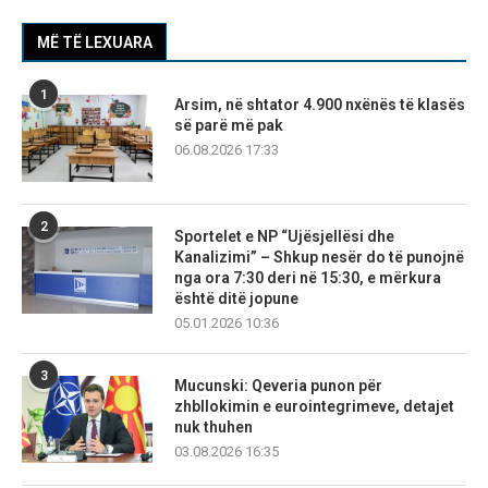
MË TË LEXUARA
1
Arsim, në shtator 4.900 nxënës të klasës
së parë më pak
06.08.2026 17:33
2
Sportelet e NP “Ujësjellësi dhe
Kanalizimi” – Shkup nesër do të punojnë
nga ora 7:30 deri në 15:30, e mërkura
është ditë jopune
05.01.2026 10:36
3
Mucunski: Qeveria punon për
zhbllokimin e eurointegrimeve, detajet
nuk thuhen
03.08.2026 16:35