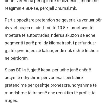
duhej vetëm ta përzgjidhte realizuesin”, thuhet në
reagimin e BDI-së, përcjell Zhurnal.mk.
Partia opozitare pretendon se qeveria ka vonuar për
dy vjet nisjen e ndërtimit të 10.8 kilometrave të
mbetura të autostradës, ndërsa akuzon se edhe
segmenti i parë prej dy kilometrash, i përfunduar
gjatë qeverisjes së kaluar, ende nuk është lëshuar
në përdorim.
Sipas BDI-së, gjatë kësaj periudhe janë dhënë
arsye të ndryshme për vonesat, përfshirë
pretendime për çështje pronësore, ndryshime të
mundshme të trasesë dhe reduktim të profilit të
rrugës.