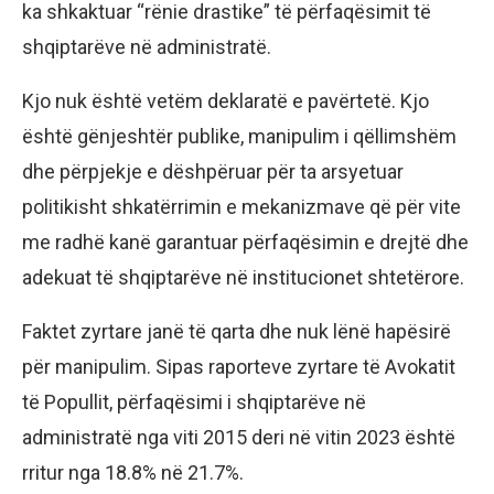
ka shkaktuar “rënie drastike” të përfaqësimit të
shqiptarëve në administratë.
Kjo nuk është vetëm deklaratë e pavërtetë. Kjo
është gënjeshtër publike, manipulim i qëllimshëm
dhe përpjekje e dëshpëruar për ta arsyetuar
politikisht shkatërrimin e mekanizmave që për vite
me radhë kanë garantuar përfaqësimin e drejtë dhe
adekuat të shqiptarëve në institucionet shtetërore.
Faktet zyrtare janë të qarta dhe nuk lënë hapësirë
për manipulim. Sipas raporteve zyrtare të Avokatit
të Popullit, përfaqësimi i shqiptarëve në
administratë nga viti 2015 deri në vitin 2023 është
rritur nga 18.8% në 21.7%.