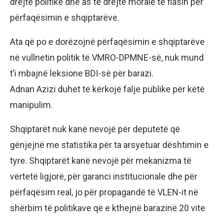
drejtë politike dhe as të drejtë morale të flasin për
përfaqësimin e shqiptarëve.
Ata që po e dorëzojnë përfaqësimin e shqiptarëve
në vullnetin politik të VMRO-DPMNE-së, nuk mund
t’i mbajnë leksione BDI-së për barazi.
Adnan Azizi duhet të kërkojë falje publike për këtë
manipulim.
Shqiptarët nuk kanë nevojë për deputetë që
gënjejnë me statistika për ta arsyetuar dështimin e
tyre. Shqiptarët kanë nevojë për mekanizma të
vërtetë ligjorë, për garanci institucionale dhe për
përfaqësim real, jo për propagandë të VLEN-it në
shërbim të politikave që e kthejnë barazinë 20 vite