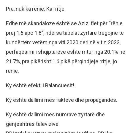
Pra, nuk ka rënie. Ka rritje.
Edhe më skandaloze është se Azizi flet për “rënie
prej 1.6 apo 1.8”, ndërsa tabelat zyrtare tregojnë të
kundërtën: vetëm nga viti 2020 deri në vitin 2023,
përfaqësimi i shqiptarëve është rritur nga 20.1% në
21.7%, pra pikërisht 1.6 pikë përqindjeje rritje, jo
rënie.
Ky është efekti i Balancuesit!
Ky është dallimi mes fakteve dhe propagandës.
Ky është dallimi mes numrave zyrtarë dhe
gënjeshtrës televizive.