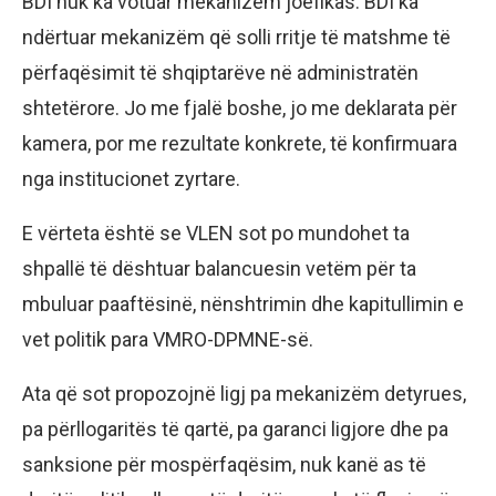
BDI nuk ka votuar mekanizëm joefikas. BDI ka
ndërtuar mekanizëm që solli rritje të matshme të
përfaqësimit të shqiptarëve në administratën
shtetërore. Jo me fjalë boshe, jo me deklarata për
kamera, por me rezultate konkrete, të konfirmuara
nga institucionet zyrtare.
E vërteta është se VLEN sot po mundohet ta
shpallë të dështuar balancuesin vetëm për ta
mbuluar paaftësinë, nënshtrimin dhe kapitullimin e
vet politik para VMRO-DPMNE-së.
Ata që sot propozojnë ligj pa mekanizëm detyrues,
pa përllogaritës të qartë, pa garanci ligjore dhe pa
sanksione për mospërfaqësim, nuk kanë as të