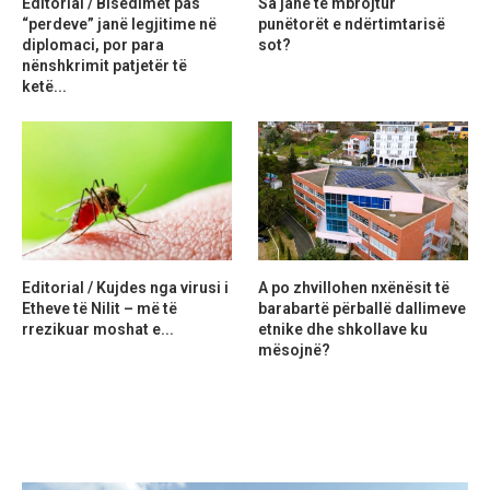
Editorial / Bisedimet pas
Sa janë të mbrojtur
“perdeve” janë legjitime në
punëtorët e ndërtimtarisë
diplomaci, por para
sot?
nënshkrimit patjetër të
ketë...
Editorial / Kujdes nga virusi i
A po zhvillohen nxënësit të
Etheve të Nilit – më të
barabartë përballë dallimeve
rrezikuar moshat e...
etnike dhe shkollave ku
mësojnë?