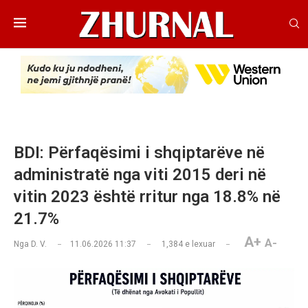
BDI: Përfaqësimi i shqiptarëve në
administratë nga viti 2015 deri në
vitin 2023 është rritur nga 18.8% në
21.7%
A+
A-
Nga
D. V.
11.06.2026 11:37
1,384
e lexuar