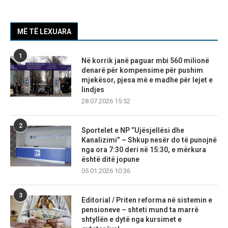
MË TË LEXUARA
1
Në korrik janë paguar mbi 560 milionë
denarë për kompensime për pushim
mjekësor, pjesa më e madhe për lejet e
lindjes
28.07.2026 15:52
2
Sportelet e NP “Ujësjellësi dhe
Kanalizimi” – Shkup nesër do të punojnë
nga ora 7:30 deri në 15:30, e mërkura
është ditë jopune
05.01.2026 10:36
3
Editorial / Priten reforma në sistemin e
pensioneve – shteti mund ta marrë
shtyllën e dytë nga kursimet e