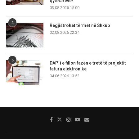
qytetarëve!
03.08.2026 15:00
4
Regjistrohet tërmet në Shkup
02.08.2026 22:34
5
DAP-i e fillon fazën e tretë të projektit
fatura elektronike
04.06.2026 13:52