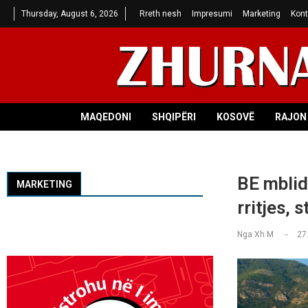
Thursday, August 6, 2026
Rreth nesh
Impresumi
Marketing
Kont
MAQEDONI
SHQIPËRI
KOSOVË
RAJON 
BE mblidh
MARKETING
rritjes, 
Nga
Xh M
27