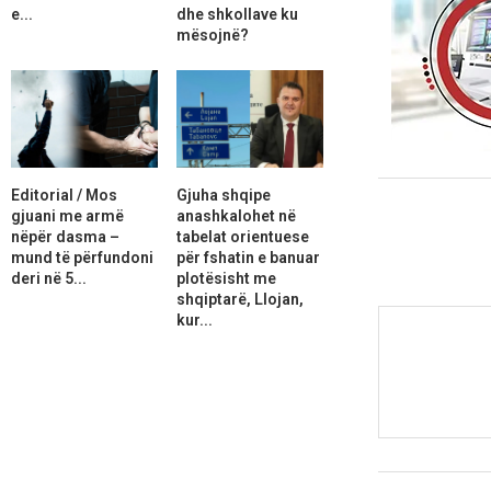
e...
dhe shkollave ku
mësojnë?
Editorial / Mos
Gjuha shqipe
gjuani me armë
anashkalohet në
nëpër dasma –
tabelat orientuese
mund të përfundoni
për fshatin e banuar
deri në 5...
plotësisht me
shqiptarë, Llojan,
kur...