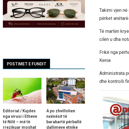
Takimi vjen në 
përket anëtarë
Të martën krye
cilën u dha not
Frikë nga përh
Kenia
POSTIMET E FUNDIT
Administrata pu
dhe kontrolli f
Editorial / Kujdes
A po zhvillohen
nga virusi i Etheve
nxënësit të
të Nilit – më të
barabartë përballë
rrezikuar moshat
dallimeve etnike