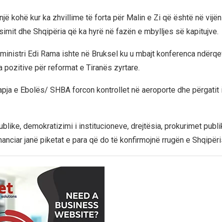
një kohë kur ka zhvillime të forta për Malin e Zi që është në vijën e
simit dhe Shqipëria që ka hyrë në fazën e mbylljes së kapitujve.
ministri Edi Rama ishte në Bruksel ku u mbajt konferenca ndërqev
a pozitive për reformat e Tiranës zyrtare.
apja e Ebolës/ SHBA forcon kontrollet në aeroporte dhe përgatit 
blike, demokratizimi i institucioneve, drejtësia, prokurimet publik
inanciar janë piketat e para që do të konfirmojnë rrugën e Shqipëri