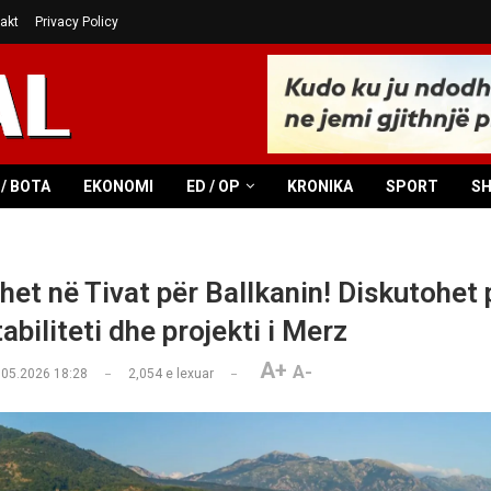
akt
Privacy Policy
/ BOTA
EKONOMI
ED / OP
KRONIKA
SPORT
S
et në Tivat për Ballkanin! Diskutohet p
stabiliteti dhe projekti i Merz
A+
A-
.05.2026 18:28
2,054
e lexuar