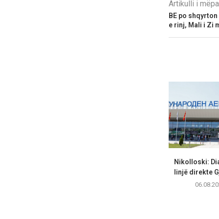
Artikulli i më
​BE po shqyrton
e rinj, Mali i Zi
Nikolloski: Di
linjë direkte
06.08.20