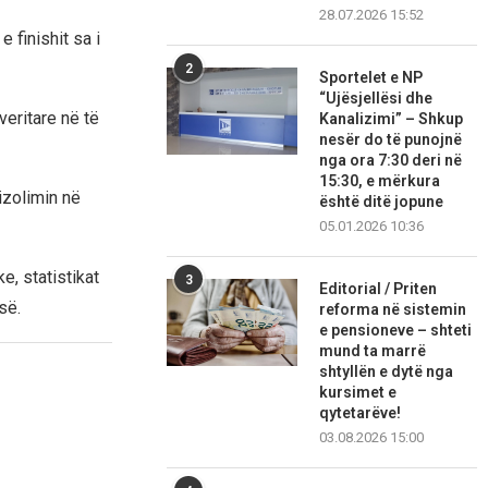
28.07.2026 15:52
 finishit sa i
2
Sportelet e NP
“Ujësjellësi dhe
eritare në të
Kanalizimi” – Shkup
nesër do të punojnë
nga ora 7:30 deri në
15:30, e mërkura
izolimin në
është ditë jopune
05.01.2026 10:36
e, statistikat
3
Editorial / Priten
së.
reforma në sistemin
e pensioneve – shteti
mund ta marrë
shtyllën e dytë nga
kursimet e
qytetarëve!
03.08.2026 15:00