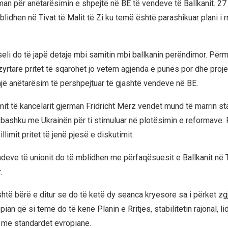
man për anëtarësimin e shpejtë në BE të vendeve të Ballkanit. 27 
blidhen në Tivat të Malit të Zi ku temë është parashikuar plani i r
seli do të japë detaje mbi samitin mbi ballkanin perëndimor. Për
zyrtare pritet të sqarohet jo vetëm agjenda e punës por dhe proj
një anëtarësim të përshpejtuar të gjashtë vendeve në BE.
it të kancelarit gjerman Fridricht Merz vendet mund të marrin sta
bashku me Ukrainën për ti stimuluar në plotësimin e reformave.
llimit pritet të jenë pjesë e diskutimit.
deve të unionit do të mblidhen me përfaqësuesit e Ballkanit në Ti
.
htë bërë e ditur se do të ketë dy seanca kryesore sa i përket zgj
ian që si temë do të kenë Planin e Rritjes, stabilitetin rajonal, 
 me standardet evropiane.