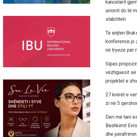
kancelarit gjer
unionit do të m
stabiliteti
Të enjten Bruk
konference jo 
në tryezë për 
Sipas propozim
vëzhguesit së 
projektet e zhvi
27 krerët e ven
zi në 5 qershor
Deri më tani ës
Bashkimit Evrop
dhe përafrimin