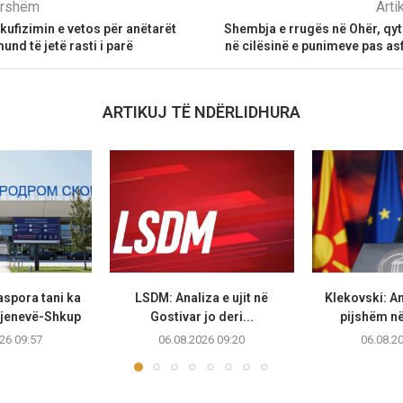
parshëm
Arti
 kufizimin e vetos për anëtarët
Shembja e rrugës në Ohër, qy
 mund të jetë rasti i parë
në cilësinë e punimeve pas asf
ARTIKUJ TË NDËRLIDHURA
aspora tani ka
LSDM: Analiza e ujit në
Klekovski: Ana
 Gjenevë-Shkup
Gostivar jo deri...
pijshëm në
26 09:57
06.08.2026 09:20
06.08.2