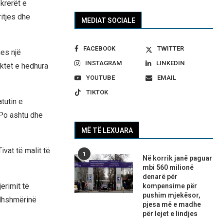
krerët e
ritjes dhe
MEDIAT SOCIALE
FACEBOOK
TWITTER
mes një
INSTAGRAM
LINKEDIN
ektet e hedhura
YOUTUBE
EMAIL
TIKTOK
tutin e
 Po ashtu dhe
MË TË LEXUARA
vat të malit të
1
Në korrik janë paguar
mbi 560 milionë
denarë për
erimit të
kompensime për
pushim mjekësor,
lidhshmërinë
pjesa më e madhe
për lejet e lindjes