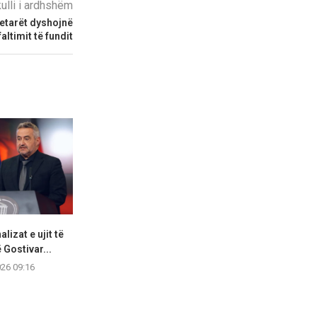
kulli i ardhshëm
tetarët dyshojnë
altimit të fundit
lizat e ujit të
Moti sot në Maqedoninë e
A do të ketë t
 Gostivar...
Veriut
Maqedo
026 09:16
06.08.2026 09:08
05.08.2