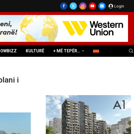
Login
HOWBIZZ
KULTURË
+ MË TEPËR…
lani i