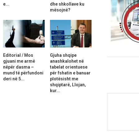
e...
dhe shkollave ku
mësojnë?
Editorial / Mos
Gjuha shqipe
gjuani me armë
anashkalohet në
nëpër dasma –
tabelat orientuese
mund të përfundoni
për fshatin e banuar
deri në 5...
plotësisht me
shqiptarë, Llojan,
kur...