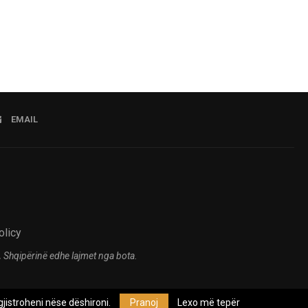
EMAIL
olicy
 Shqipërinë edhe lajmet nga bota.
jistroheni nëse dëshironi.
Pranoj
Lexo më tepër