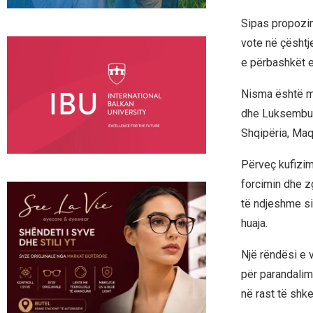
Sipas propozim
vote në çështje
e përbashkët e
Nisma është mb
dhe Luksemburg
Shqipëria, Maq
Përveç kufizim
forcimin dhe z
të ndjeshme si
huaja.
Një rëndësi e 
për parandalim
në rast të shk