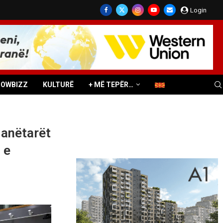
Login
HOWBIZZ
KULTURË
+ MË TEPËR…
 anëtarët
 e