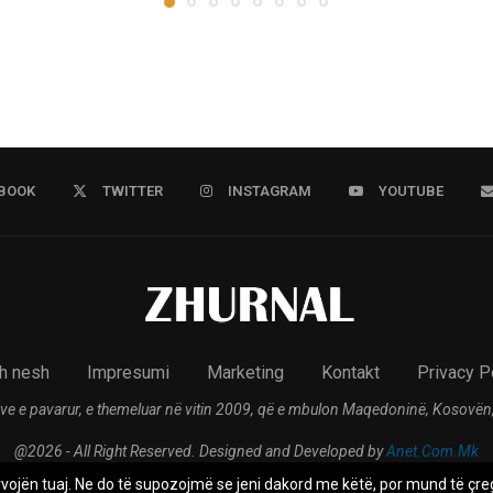
BOOK
TWITTER
INSTAGRAM
YOUTUBE
h nesh
Impresumi
Marketing
Kontakt
Privacy P
ve e pavarur, e themeluar në vitin 2009, që e mbulon Maqedoninë, Kosovën,
@2026 - All Right Reserved. Designed and Developed by
Anet.Com.Mk
rvojën tuaj. Ne do të supozojmë se jeni dakord me këtë, por mund të çreg