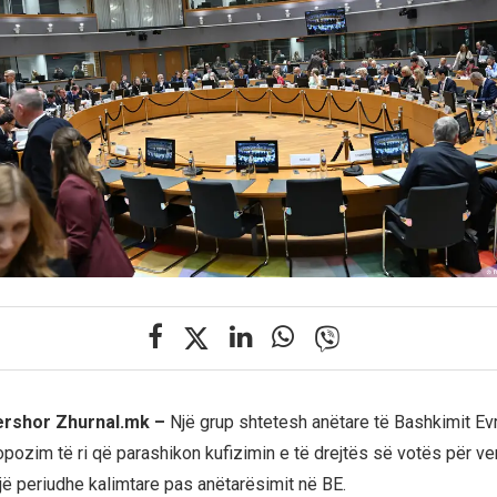
qershor Zhurnal.mk –
Një grup shtetesh anëtare të Bashkimit Ev
opozim të ri që parashikon kufizimin e të drejtës së votës për ve
një periudhe kalimtare pas anëtarësimit në BE.