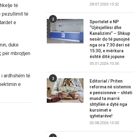
28.07.2026 15:52
hkelje të
 pezullimit të
2
Sportelet e NP
dardet e
“Ujësjellësi dhe
Kanalizimi” – Shkup
nesër do të punojnë
min, duke
nga ora 7:30 deri në
15:30, e mërkura
ç për mbrojtjen
është ditë jopune
05.01.2026 10:36
 i ardhshëm të
3
Editorial / Priten
pektimin e
reforma në sistemin
e pensioneve – shteti
mund ta marrë
shtyllën e dytë nga
kursimet e
qytetarëve!
03.08.2026 15:00