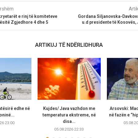
parshëm
Arti
etarët e rinj të komiteteve
Gordana Siljanovska-Davkova
ësitë Zgjedhore 4 dhe 5
u.d presidente të Kosovës,
ARTIKUJ TË NDËRLIDHURA
atësirë edhe në
Kujdes/ Java vazhdon me
Arsovski: Ma
ninë...
temperatura ekstreme, në
në fazën e “hip
disa...
26 23:00
05.08.2
05.08.2026 22:33