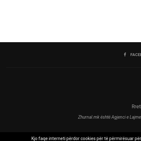
FACE
Rret
Zhurnal.mk është Agjenci e Lajme
Kjo faqe interneti përdor cookies për të përmirësuar pë