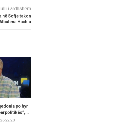
kulli i ardhshëm
 në Sofje takon
 Albulena Haxhiu
qedonia po hyn
Çairi pajiset me 20 ulëse të
Ministria e 
erpolitikës”,...
reja për...
Sistemi elekt
vendit 
026 22:20
05.08.2026 22:14
05.08.2