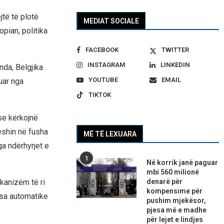
jtë të plotë
MEDIAT SOCIALE
pian, politika
FACEBOOK
TWITTER
INSTAGRAM
LINKEDIN
da, Belgjika
YOUTUBE
EMAIL
uar nga
TIKTOK
se kërkojnë
eshin në fusha
MË TË LEXUARA
a ndërhyrjet e
1
Në korrik janë paguar
mbi 560 milionë
kanizëm të ri
denarë për
kompensime për
asa automatike
pushim mjekësor,
pjesa më e madhe
për lejet e lindjes