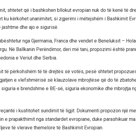
it, shtetet që i bashkohen bllokut evropian nuk do të kenë të dre
t ku kërkohet unanimitet, si zgjerimi i mëtejshëm i Bashkimit Evro
 jashtme dhe ajo e sigurisë.
ështetur nga Gjermania, Franca dhe vendet e Beneluksit – Holan
u. Në Ballkanin Perëndimor, deri më tani, propozimi është pran
edonia e Veriut dhe Serbia.
it të përkohshëm të të drejtës së votës, pesë shtetet propozue
gjatjen e vlefshmërisë së klauzolave mbrojtëse që do të zbatoh
 siguria e brendshme e BE-së, siguria ekonomike dhe mbrojtja ng
veçantë i kushtohet sundimit të ligjit. Dokumenti propozon një me
in e prapakthimit nga standardet evropiane, duke parashikuar m
eljeve të vlerave themelore të Bashkimit Evropian.