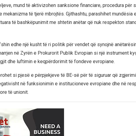
eljeve, mund të aktivizohen sanksione financiare, procedura për s
 mekanizma të tjerë mbrojtës. Gjithashtu, parashihet mundësia e
tuara të bashkëpunimit me shtetin anëtar që nuk respekton stan
shin edhe një kusht të ri politik për vendet që synojnë anëtarësi
arrjen në Zyrën e Prokurorit Publik Evropian si një instrument ky
igjit dhe luftimin e keqpërdorimit të fondeve evropiane.
ohet si pjesë e përpjekjeve të BE-së për të siguruar që zgjerimi
gativisht në funksionimin e institucioneve evropiane dhe në res
re të unionit.