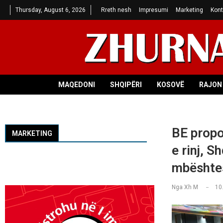
Thursday, August 6, 2026
Rreth nesh
Impresumi
Marketing
Kont
MAQEDONI
SHQIPËRI
KOSOVË
RAJON 
BE propo
MARKETING
e rinj, S
mbështe
Nga
Xh M
10