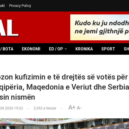
akt
Privacy Policy
/ BOTA
EKONOMI
ED / OP
KRONIKA
SPORT
S
zon kufizimin e të drejtës së votës për
hqipëria, Maqedonia e Veriut dhe Serbia
sin nismën
A+
A-
.06.2026 19:52
2,092
e lexuar