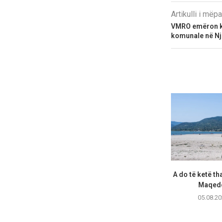
Artikulli i më
VMRO emëron kry
komunale në Nj
A do të ketë th
Maqedo
05.08.20