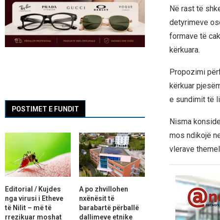
Në rast të shk
detyrimeve ose
formave të cak
kërkuara.
Propozimi përf
kërkuar pjesëm
e sundimit të l
POSTIMET E FUNDIT
Nisma konsider
mos ndikojë ne
vlerave themelo
Editorial / Kujdes
A po zhvillohen
nga virusi i Etheve
nxënësit të
të Nilit – më të
barabartë përballë
rrezikuar moshat
dallimeve etnike