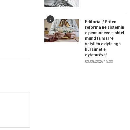
5
Editorial / Priten
reforma në sistemin
e pensioneve – shteti
mund ta marrë
shtyllën e dytë nga
kursimet e
qytetarëve!
03.08.2026 15:00