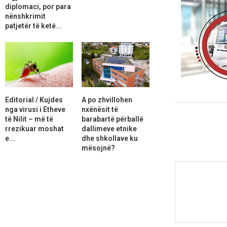
diplomaci, por para
nënshkrimit
patjetër të ketë...
Editorial / Kujdes
A po zhvillohen
nga virusi i Etheve
nxënësit të
të Nilit – më të
barabartë përballë
rrezikuar moshat
dallimeve etnike
e...
dhe shkollave ku
mësojnë?