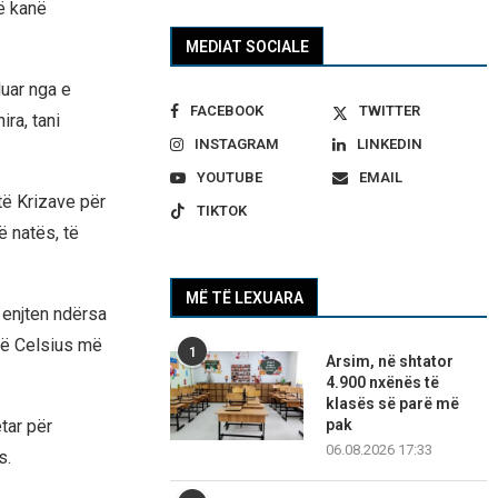
që kanë
MEDIAT SOCIALE
luar nga e
FACEBOOK
TWITTER
ra, tani
INSTAGRAM
LINKEDIN
YOUTUBE
EMAIL
të Krizave për
TIKTOK
ë natës, të
MË TË LEXUARA
 enjten ndërsa
dë Celsius më
1
Arsim, në shtator
4.900 nxënës të
klasës së parë më
tar për
pak
06.08.2026 17:33
s.