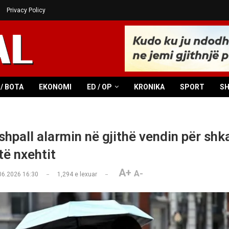
Privacy Policy
/ BOTA
EKONOMI
ED / OP
KRONIKA
SPORT
S
shpall alarmin në gjithë vendin për shk
të nxehtit
A+
A-
06.2026 16:30
1,294
e lexuar