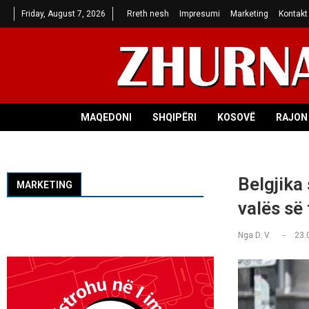
Friday, August 7, 2026
Rreth nesh
Impresumi
Marketing
Kontakt
MAQEDONI
SHQIPËRI
KOSOVË
RAJON 
Belgjika 
MARKETING
valës së 
Nga
D. V.
23.