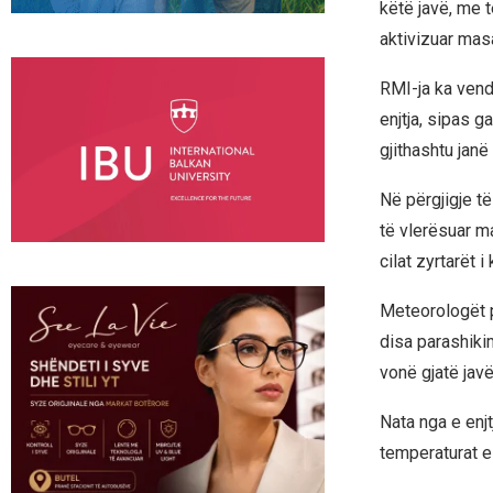
këtë javë, me t
aktivizuar masa
RMI-ja ka vendo
enjtja, sipas g
gjithashtu janë
Në përgjigje t
të vlerësuar ma
cilat zyrtarët 
Meteorologët p
disa parashiki
vonë gjatë javë
Nata nga e enjt
temperaturat e