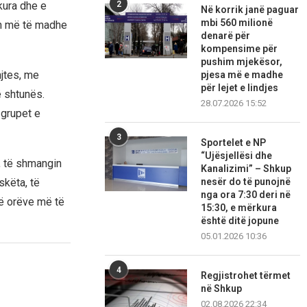
2
kura dhe e
Në korrik janë paguar
mbi 560 milionë
sën më të madhe
denarë për
kompensime për
pushim mjekësor,
njtes, me
pjesa më e madhe
për lejet e lindjes
 shtunës.
28.07.2026 15:52
 grupet e
3
Sportelet e NP
“Ujësjellësi dhe
, të shmangin
Kanalizimi” – Shkup
skëta, të
nesër do të punojnë
nga ora 7:30 deri në
të orëve më të
15:30, e mërkura
është ditë jopune
05.01.2026 10:36
4
Regjistrohet tërmet
në Shkup
02.08.2026 22:34