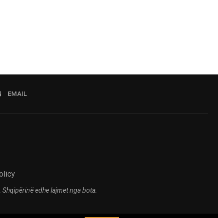
EMAIL
olicy
 Shqipërinë edhe lajmet nga bota.