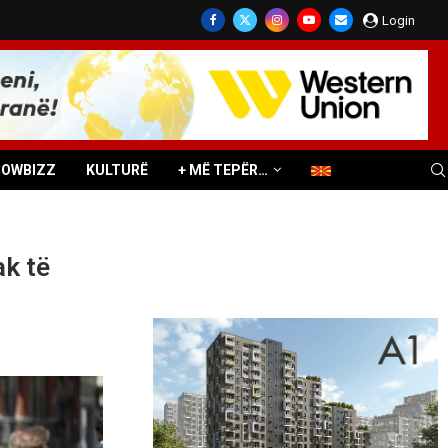
Login
HOWBIZZ
KULTURË
+ MË TEPËR…
ak të