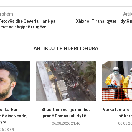
parshëm
Arti
etovës dhe Qeveria i lanë pa
Xhixho: Tirana, qyteti i dytë 
met në shqip të rrugëve
ARTIKUJ TË NDËRLIDHURA
 shkarkon
Shpërthim në një minibus
Varka lumore 
ë disa vende,
pranë Damaskut, dy të...
në kara
yre...
06.08.2026 21:46
06.08.2
26 23:39