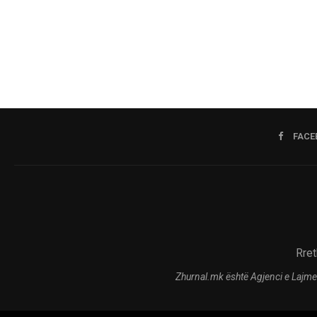
FACE
Rret
Zhurnal.mk është Agjenci e Lajme