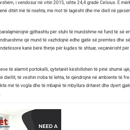
rshëm, i vendosur në vitin 2015, ishte 24,4 gradë Celsius. E mër
të jenë ditët më të nxehta, me mot të lagësht dhe me diell në pje
paralajmërojnë gjithashtu për stuhi të mundshme në fund të së e
ëndrueshme që mund të vazhdojnë edhe gjatë së premtes dhe së
ndetësore kanë bërë thirrje për kujdes të shtuar, veçanërisht për
ve të alarmit portokalli, qytetarët këshillohen të pinë shumë ujë
të diellit, të veshin rroba të lehta, të qëndrojnë në ambiente të fre
te më të vogla dhe të mbajnë të mbyllura dritaret dhe dyert gja
.