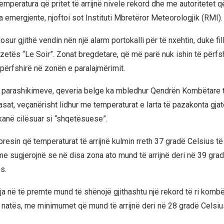
emperatura që pritet të arrijnë nivele rekord dhe me autoritetet 
 emergjente, njoftoi sot Instituti Mbretëror Meteorologjik (RMI).
sur gjithë vendin nën një alarm portokalli për të nxehtin, duke fil
azetës “Le Soir”. Zonat bregdetare, që më parë nuk ishin të përfshi
 përfshirë në zonën e paralajmërimit.
ë parashikimeve, qeveria belge ka mbledhur Qendrën Kombëtare 
sat, veçanërisht lidhur me temperaturat e larta të pazakonta gjat
i kanë cilësuar si “shqetësuese”.
resin që temperaturat të arrijnë kulmin rreth 37 gradë Celsius të
me sugjerojnë se në disa zona ato mund të arrijnë deri në 39 gra
s.
ja në të premte mund të shënojë gjithashtu një rekord të ri kombë
 natës, me minimumet që mund të arrijnë deri në 28 gradë Celsiu