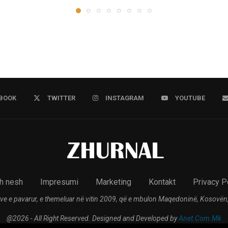
BOOK
TWITTER
INSTAGRAM
YOUTUBE
h nesh
Impresumi
Marketing
Kontakt
Privacy P
ve e pavarur, e themeluar në vitin 2009, që e mbulon Maqedoninë, Kosovën,
@2026 - All Right Reserved. Designed and Developed by
Anet.Com.Mk