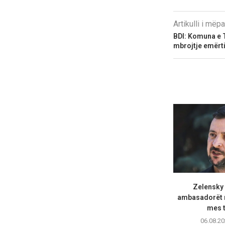
Artikulli i më
BDI: Komuna e T
mbrojtje emërti
Zelensky
ambasadorët n
mes t
06.08.20