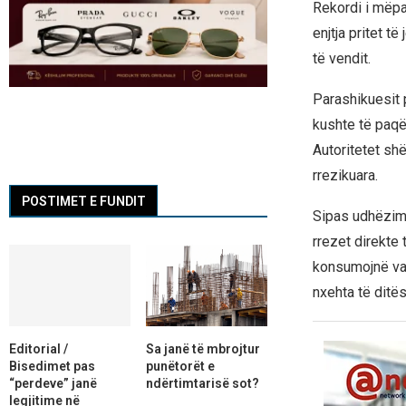
Rekordi i mëpa
enjtja pritet 
të vendit.
Parashikuesit 
kushte të paq
Autoritetet shë
rrezikuara.
POSTIMET E FUNDIT
Sipas udhëzime
rrezet direkte 
konsumojnë vak
nxehta të ditës
Editorial /
Sa janë të mbrojtur
Bisedimet pas
punëtorët e
“perdeve” janë
ndërtimtarisë sot?
legjitime në