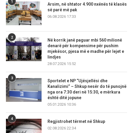
1
Arsim, në shtator 4.900 nxënës të klasës
së parë më pak
06.08.2026 17:33
2
Në korrik janë paguar mbi 560 milionë
denarë për kompensime për pushim
mjekësor, pjesa më e madhe për lejet e
lindjes
28.07.2026 15:52
3
Sportelet e NP “Ujësjellësi dhe
Kanalizimi” – Shkup nesër do të punojnë
nga ora 7:30 deri në 15:30, e mërkura
është ditë jopune
05.01.2026 10:36
4
Regjistrohet tërmet në Shkup
02.08.2026 22:34