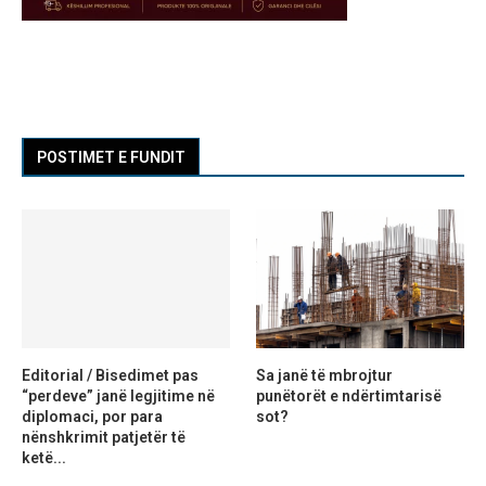
POSTIMET E FUNDIT
Editorial / Bisedimet pas
Sa janë të mbrojtur
“perdeve” janë legjitime në
punëtorët e ndërtimtarisë
diplomaci, por para
sot?
nënshkrimit patjetër të
ketë...