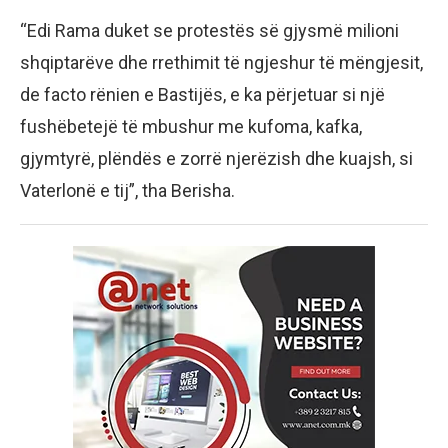
“Edi Rama duket se protestës së gjysmë milioni
shqiptarëve dhe rrethimit të ngjeshur të mëngjesit,
de facto rënien e Bastijës, e ka përjetuar si një
fushëbetejë të mbushur me kufoma, kafka,
gjymtyrë, plëndës e zorrë njerëzish dhe kuajsh, si
Vaterlonë e tij”, tha Berisha.