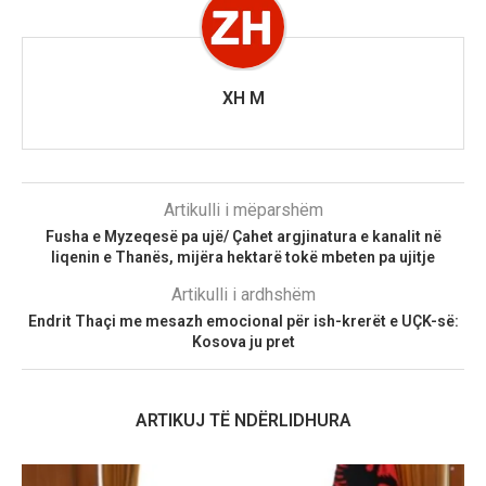
XH M
Artikulli i mëparshëm
Fusha e Myzeqesë pa ujë/ Çahet argjinatura e kanalit në
liqenin e Thanës, mijëra hektarë tokë mbeten pa ujitje
Artikulli i ardhshëm
Endrit Thaçi me mesazh emocional për ish-krerët e UÇK-së:
Kosova ju pret
ARTIKUJ TË NDËRLIDHURA