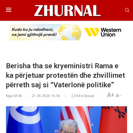
Berisha tha se kryeministri Rama e
ka përjetuar protestën dhe zhvillimet
përreth saj si “Vaterlonë politike”
A+
A-
Nga
Xh M
21.06.2026 15:36
2,594
e lexuar