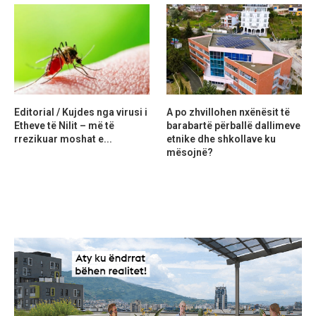
Editorial / Kujdes nga virusi i
A po zhvillohen nxënësit të
Etheve të Nilit – më të
barabartë përballë dallimeve
rrezikuar moshat e...
etnike dhe shkollave ku
mësojnë?