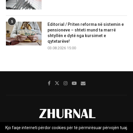
5
Editorial / Priten reforma në sistemin e
pensioneve – shteti mund ta marrë
shtyllën e dytë nga kursimet e
qytetarëve!
03.08.2026 15:00
Kjo faqe interneti përdor cookies për të përmirësuar përvojën tuaj.
Rreth nesh
Impresumi
Marketing
Kontakt