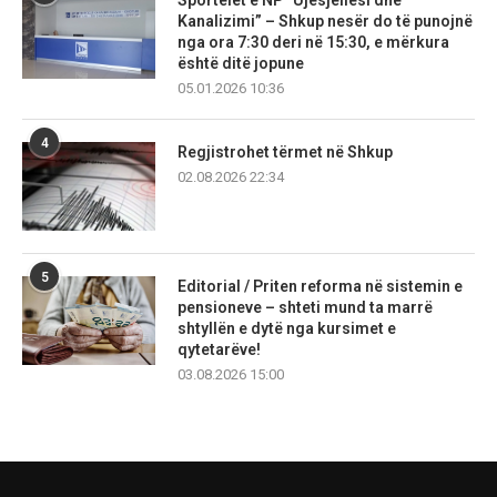
Kanalizimi” – Shkup nesër do të punojnë
nga ora 7:30 deri në 15:30, e mërkura
është ditë jopune
05.01.2026 10:36
4
Regjistrohet tërmet në Shkup
02.08.2026 22:34
5
Editorial / Priten reforma në sistemin e
pensioneve – shteti mund ta marrë
shtyllën e dytë nga kursimet e
qytetarëve!
03.08.2026 15:00