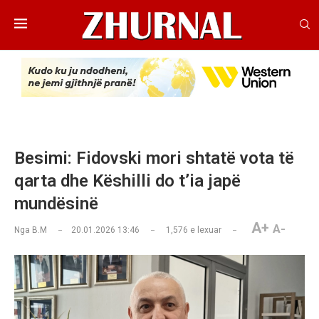
Besimi: Fidovski mori shtatë vota të
qarta dhe Këshilli do t’ia japë
mundësinë
A+
A-
Nga
B.M
20.01.2026 13:46
1,576
e lexuar