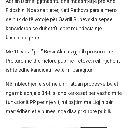
Adrian Demiri gjithashtu dha mbështetje prë Anel
Fidoskin. Nga ana tjetër, Keti Petkova paralajmëroi
se nuk do të votojë për Gavrill Bubevskin sepse
konsideron se duhet t’i jepet mundësia një
kandidati tjetër.
Me 10 vota “për” Besir Aliu u zgjodh prokuror në
Prokurorinë themelore publike Tetovë, i cili njëherit
ishte edhe kandidati i vetëm i paraqitur.
Në mbledhjen e sotme u miratuan procesverbalet
nga mbledhja e 34-t, si dhe kërkesat për vazhdim të
funksionit PP për një vit, në pajtim me Ligjin për
marrëdhëniet e punës, nga disa prkurorë publik.