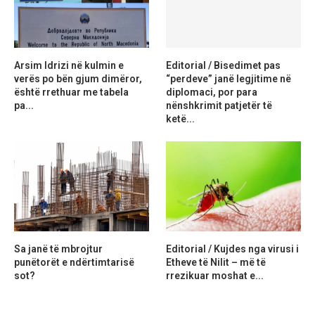
Arsim Idrizi në kulmin e
Editorial / Bisedimet pas
verës po bën gjum dimëror,
“perdeve” janë legjitime në
është rrethuar me tabela
diplomaci, por para
pa...
nënshkrimit patjetër të
ketë...
Sa janë të mbrojtur
Editorial / Kujdes nga virusi i
punëtorët e ndërtimtarisë
Etheve të Nilit – më të
sot?
rrezikuar moshat e...