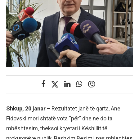
Shkup, 20 janar –
Rezultatet janë të qarta, Anel
Fidovski mori shtatë vota “për” dhe ne do ta
mbështesim, theksoi kryetari i Këshillit të
prokurorëve publik, Bashkim Besimi, pas mbledhjes