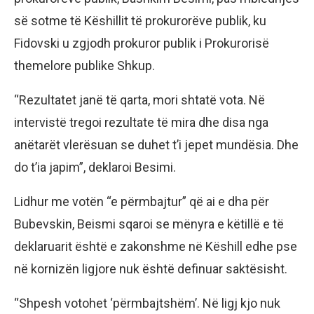
së sotme të Këshillit të prokurorëve publik, ku
Fidovski u zgjodh prokuror publik i Prokurorisë
themelore publike Shkup.
“Rezultatet janë të qarta, mori shtatë vota. Në
intervistë tregoi rezultate të mira dhe disa nga
anëtarët vlerësuan se duhet t’i jepet mundësia. Dhe
do t’ia japim”, deklaroi Besimi.
Lidhur me votën “e përmbajtur” që ai e dha për
Bubevskin, Beismi sqaroi se mënyra e këtillë e të
deklaruarit është e zakonshme në Këshill edhe pse
në kornizën ligjore nuk është definuar saktësisht.
“Shpesh votohet ‘përmbajtshëm’. Në ligj kjo nuk