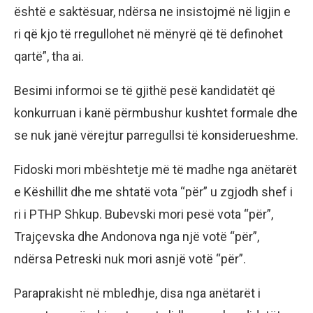
është e saktësuar, ndërsa ne insistojmë në ligjin e
ri që kjo të rregullohet në mënyrë që të definohet
qartë”, tha ai.
Besimi informoi se të gjithë pesë kandidatët që
konkurruan i kanë përmbushur kushtet formale dhe
se nuk janë vërejtur parregullsi të konsiderueshme.
Fidoski mori mbështetje më të madhe nga anëtarët
e Këshillit dhe me shtatë vota “për” u zgjodh shef i
ri i PTHP Shkup. Bubevski mori pesë vota “për”,
Trajçevska dhe Andonova nga një votë “për”,
ndërsa Petreski nuk mori asnjë votë “për”.
Paraprakisht në mbledhje, disa nga anëtarët i