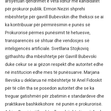
arsyetuan qëndrimet e veta lidhur me kandidatët
për prokuror publik. Ermon Neziri shprehi
mbështetje për gavrill Bubevskin dhe theksoi se ai
ka kontribuuar për përmirësimin e punës së
Prokurorisë përmes punësimit të hetuesve,
transparencës së shtuar dhe vendosjes së
inteligjencës artificiale. Svetllana Stojkoviq
gjithashtu dha mbështetje për Gavrill Bubevski
duke cekur se ai gëzon respekt dhe autoritet edhe
në institucion edhe mes të punësuarve. Marjana
Ilievska u deklarua në mbështetje të Anel Fidoskit
për të cilin tha se posedon autoritet dhe se ka
treguar gatishmëri për zbatimin e standardeve dhe
praktikave bashkëkohore në punën e prokurorisë.