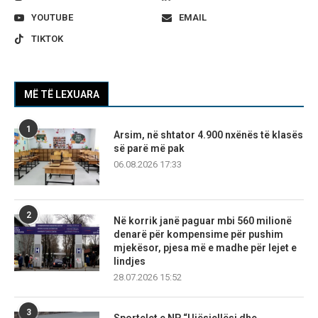
YOUTUBE
EMAIL
TIKTOK
MË TË LEXUARA
1
Arsim, në shtator 4.900 nxënës të klasës
së parë më pak
06.08.2026 17:33
2
Në korrik janë paguar mbi 560 milionë
denarë për kompensime për pushim
mjekësor, pjesa më e madhe për lejet e
lindjes
28.07.2026 15:52
3
Sportelet e NP “Ujësjellësi dhe