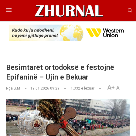
Besimtarët ortodoksë e festojnë
Epifaninë – Ujin e Bekuar
A+
A-
Nga
B.M
19.01.2026 09:29
1,332
e lexuar