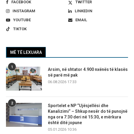
FACEBOOK
TWITTER
INSTAGRAM
LINKEDIN
YOUTUBE
EMAIL
TIKTOK
MË TË LEXUARA
1
Arsim, në shtator 4.900 nxënës të klasës
së parë më pak
06.08.2026 17:33
2
Sportelet e NP “Ujësjellësi dhe
Kanalizimi” – Shkup nesër do të punojnë
nga ora 7:30 deri në 15:30, e mërkura
është ditë jopune
05.01.2026 10:36