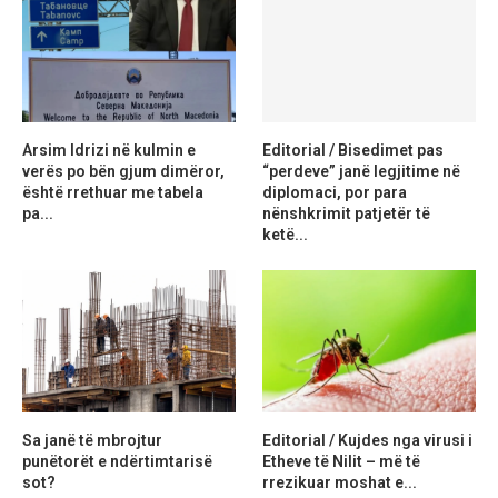
Arsim Idrizi në kulmin e
Editorial / Bisedimet pas
verës po bën gjum dimëror,
“perdeve” janë legjitime në
është rrethuar me tabela
diplomaci, por para
pa...
nënshkrimit patjetër të
ketë...
Sa janë të mbrojtur
Editorial / Kujdes nga virusi i
punëtorët e ndërtimtarisë
Etheve të Nilit – më të
sot?
rrezikuar moshat e...