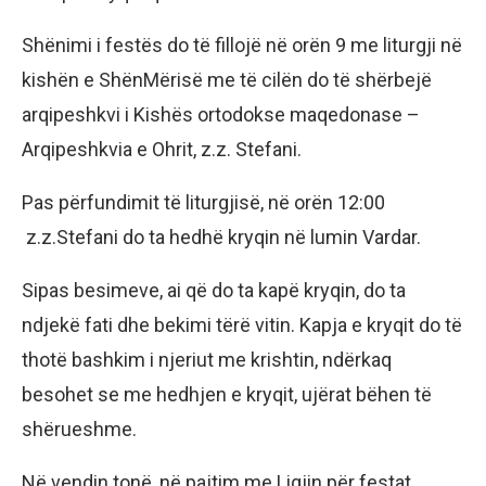
Shënimi i festës do të fillojë në orën 9 me liturgji në
kishën e ShënMërisë me të cilën do të shërbejë
arqipeshkvi i Kishës ortodokse maqedonase –
Arqipeshkvia e Ohrit, z.z. Stefani.
Pas përfundimit të liturgjisë, në orën 12:00
z.z.Stefani do ta hedhë kryqin në lumin Vardar.
Sipas besimeve, ai që do ta kapë kryqin, do ta
ndjekë fati dhe bekimi tërë vitin. Kapja e kryqit do të
thotë bashkim i njeriut me krishtin, ndërkaq
besohet se me hedhjen e kryqit, ujërat bëhen të
shërueshme.
Në vendin tonë, në pajtim me Ligjin për festat,