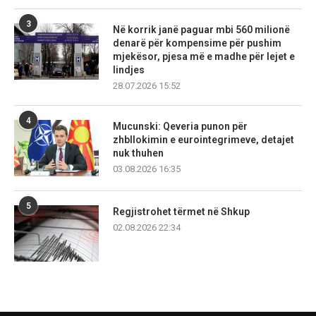
3
Në korrik janë paguar mbi 560 milionë
denarë për kompensime për pushim
mjekësor, pjesa më e madhe për lejet e
lindjes
28.07.2026 15:52
4
Mucunski: Qeveria punon për
zhbllokimin e eurointegrimeve, detajet
nuk thuhen
03.08.2026 16:35
5
Regjistrohet tërmet në Shkup
02.08.2026 22:34