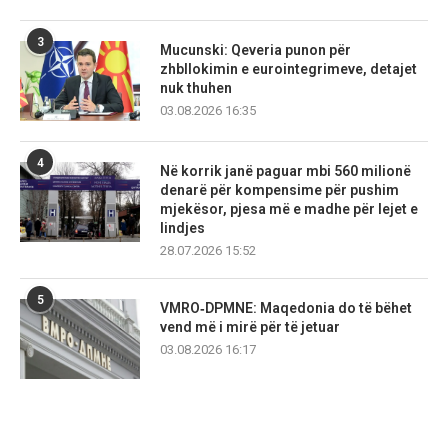
3
Mucunski: Qeveria punon për
zhbllokimin e eurointegrimeve, detajet
nuk thuhen
03.08.2026 16:35
4
Në korrik janë paguar mbi 560 milionë
denarë për kompensime për pushim
mjekësor, pjesa më e madhe për lejet e
lindjes
28.07.2026 15:52
5
VMRO‑DPMNE: Maqedonia do të bëhet
vend më i mirë për të jetuar
03.08.2026 16:17