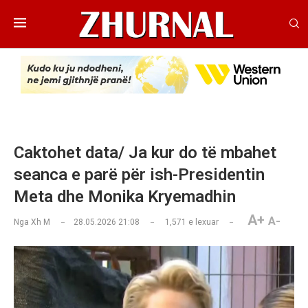
Caktohet data/ Ja kur do të mbahet
seanca e parë për ish-Presidentin
Meta dhe Monika Kryemadhin
A+
A-
Nga
Xh M
28.05.2026 21:08
1,571
e lexuar