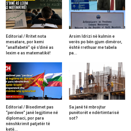
Editorial / Rritet nota
Arsim Idrizi në kulmin e
mesatare, por kemi
verës po bën gjum dimëror,
“analfabetë” që s’dinë as
është rrethuar me tabela
lexim e as matematikë!
pa...
Editorial / Bisedimet pas
Sa janë të mbrojtur
“perdeve” janë legjitime në
punëtorët e ndërtimtarisë
diplomaci, por para
sot?
nënshkrimit patjetër të
ketë...