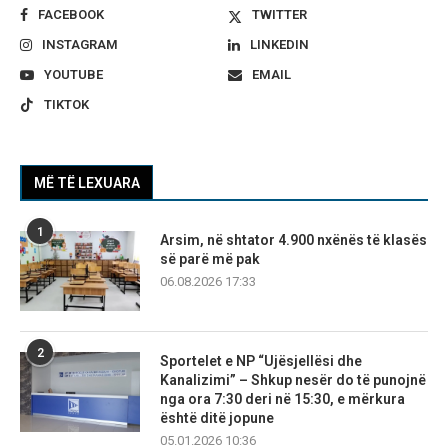
FACEBOOK
TWITTER
INSTAGRAM
LINKEDIN
YOUTUBE
EMAIL
TIKTOK
MË TË LEXUARA
1
Arsim, në shtator 4.900 nxënës të klasës
së parë më pak
06.08.2026 17:33
2
Sportelet e NP “Ujësjellësi dhe
Kanalizimi” – Shkup nesër do të punojnë
nga ora 7:30 deri në 15:30, e mërkura
është ditë jopune
05.01.2026 10:36