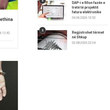
4
DAP-i e fillon fazën e
tretë të projektit
fatura elektronike
04.06.2026 13:52
rethina
5
Regjistrohet tërmet
6 12:42
në Shkup
02.08.2026 22:34