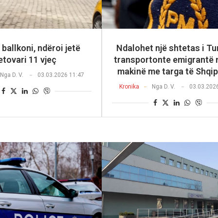
 ballkoni, ndëroi jetë
Ndalohet një shtetas i Tu
etovari 11 vjeç
transportonte emigrantë 
makinë me targa të Shqip
Nga
D. V.
03.03.2026 11:47
Kronika
Nga
D. V.
03.03.202