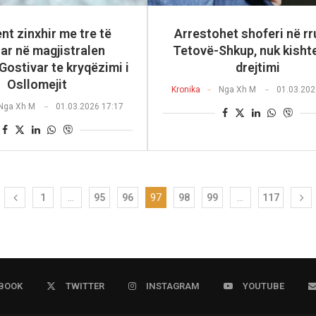
nt zinxhir me tre të
Arrestohet shoferi në r
ar në magjistralen
Tetovë-Shkup, nuk kishte
ostivar te kryqëzimi i
drejtimi
Osllomejit
Kronika
Nga
Xh M
01.03.202
Nga
Xh M
01.03.2026 17:17
1
…
95
96
97
98
99
…
117
BOOK
TWITTER
INSTAGRAM
YOUTUBE