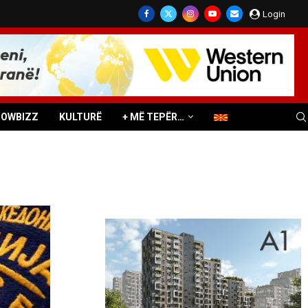
Login
HOWBIZZ
KULTURË
+ MË TEPËR…