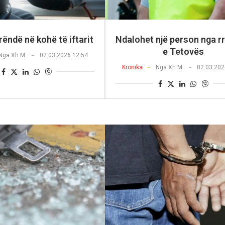
rëndë në kohë të iftarit
Ndalohet një person nga r
e Tetovës
Nga
Xh M
02.03.2026 12:54
Kronika
Nga
Xh M
02.03.202