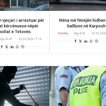
-vjeçari i arrestuar për
Nëna më fëmijën hidhen
at kërcënuese nëpër
ballkoni në Karposh
kollat e Tetovës
Kronika
Nga
B.M
02.03.202
Nga
Xh M
02.03.2026 17:14