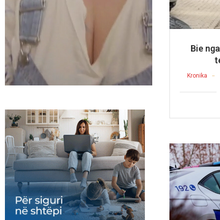
Bie nga
t
Kronika