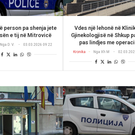
ë person pa shenja jete
Vdes një lehonë në Klini
ën e tij në Mitrovicë
Gjinekologjisë në Shkup p
pas lindjes me operac
Nga
D. V.
03.03.2026 09:22
Kronika
Nga
Xh M
02.03.202