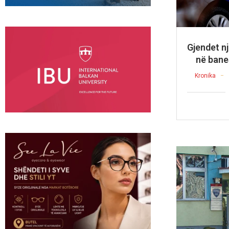
Gjendet nj
në banes
Kronika