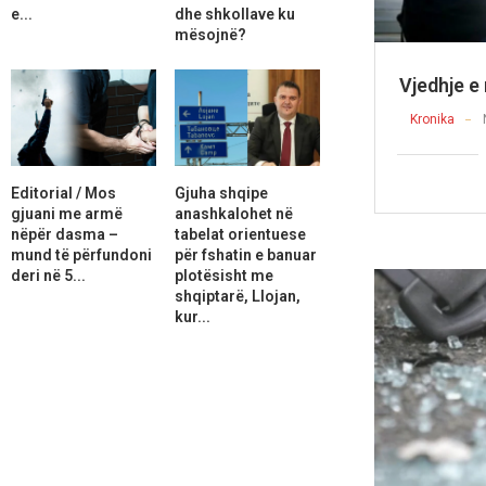
e...
dhe shkollave ku
mësojnë?
Vjedhje e 
Kronika
Editorial / Mos
Gjuha shqipe
gjuani me armë
anashkalohet në
nëpër dasma –
tabelat orientuese
mund të përfundoni
për fshatin e banuar
deri në 5...
plotësisht me
shqiptarë, Llojan,
kur...