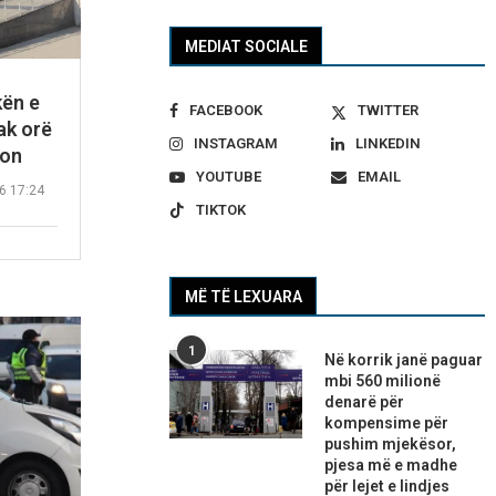
MEDIAT SOCIALE
kën e
FACEBOOK
TWITTER
ak orë
INSTAGRAM
LINKEDIN
ion
YOUTUBE
EMAIL
6 17:24
TIKTOK
MË TË LEXUARA
1
Në korrik janë paguar
mbi 560 milionë
denarë për
kompensime për
pushim mjekësor,
pjesa më e madhe
për lejet e lindjes