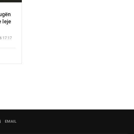
rugën
 leje
6 17:17
EMAIL