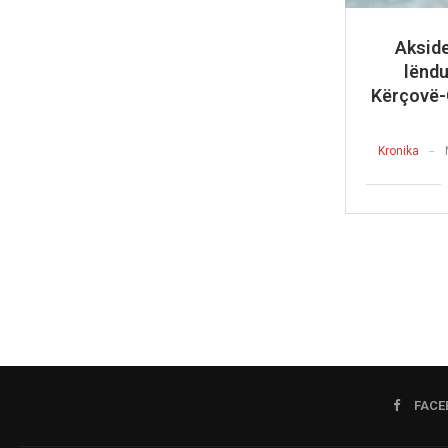
Akside
lëndu
Kërçovë-G
Kronika
FACE