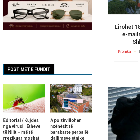
Lirohet 18
e-mail
Sh
Kronika
POSTIMET E FUNDIT
Editorial / Kujdes
A po zhvillohen
nga virusi i Etheve
nxënësit të
të Nilit – më të
barabartë përballë
rrezikuar moshat
dallimeve etnike