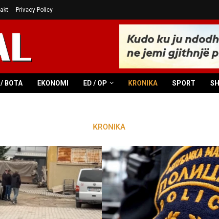
akt
Privacy Policy
/ BOTA
EKONOMI
ED / OP
KRONIKA
SPORT
S
KRONIKA