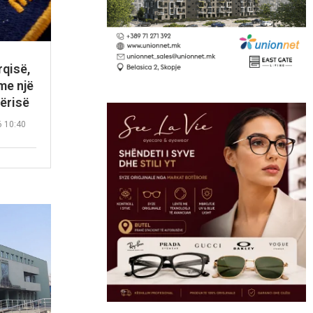
rqisë,
me një
ërisë
6 10:40