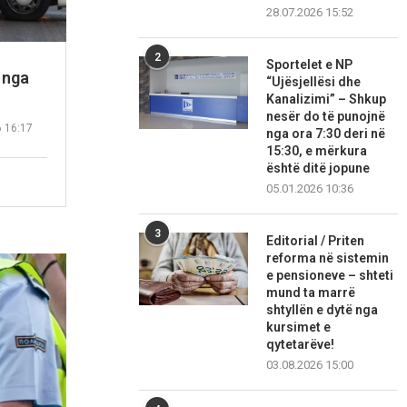
28.07.2026 15:52
2
Sportelet e NP
 nga
“Ujësjellësi dhe
Kanalizimi” – Shkup
nesër do të punojnë
6 16:17
nga ora 7:30 deri në
15:30, e mërkura
është ditë jopune
05.01.2026 10:36
3
Editorial / Priten
reforma në sistemin
e pensioneve – shteti
mund ta marrë
shtyllën e dytë nga
kursimet e
qytetarëve!
03.08.2026 15:00