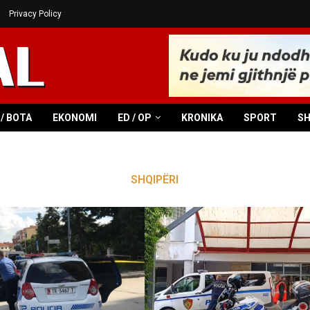
Privacy Policy
/ BOTA
EKONOMI
ED / OP
KRONIKA
SPORT
S
SHQIPËRI