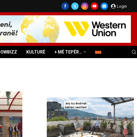
Login
HOWBIZZ
KULTURË
+ MË TEPËR…