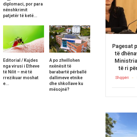
diplomaci, por para
nënshkrimit
patjetër të ketë...
Pagesat p
të dhëna
Ministri
Editorial / Kujdes
A po zhvillohen
nga virusi i Etheve
nxënësit të
të ri p
të Nilit – më të
barabartë përballë
rrezikuar moshat
dallimeve etnike
Shqipëri
e...
dhe shkollave ku
mësojnë?