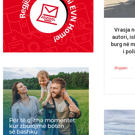
Vrasja n
autori, i
burg në m
i pol
Shqipëri