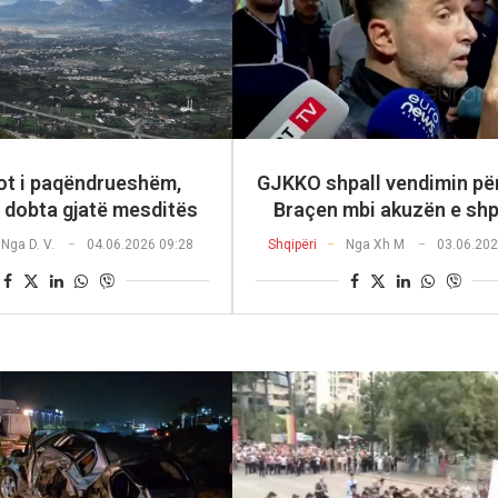
ot i paqëndrueshëm,
GJKKO shpall vendimin për
ë dobta gjatë mesditës
Braçen mbi akuzën e shp
Nga
D. V.
04.06.2026 09:28
Shqipëri
Nga
Xh M
03.06.202