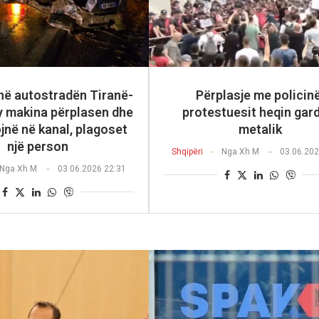
në autostradën Tiranë-
Përplasje me policinë
y makina përplasen dhe
protestuesit heqin gar
jnë në kanal, plagoset
metalik
një person
Shqipëri
Nga
Xh M
03.06.202
Nga
Xh M
03.06.2026 22:31