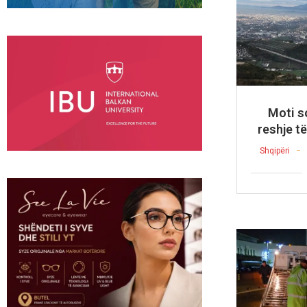
Moti s
reshje t
Shqipëri