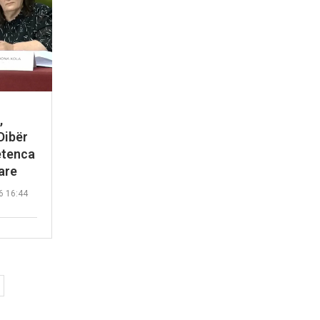
,
Dibër
etenca
are
6 16:44