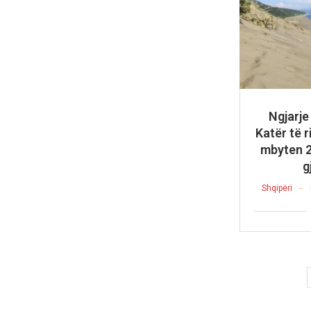
Ngjarje
Katër të r
mbyten 2 
g
Shqipëri