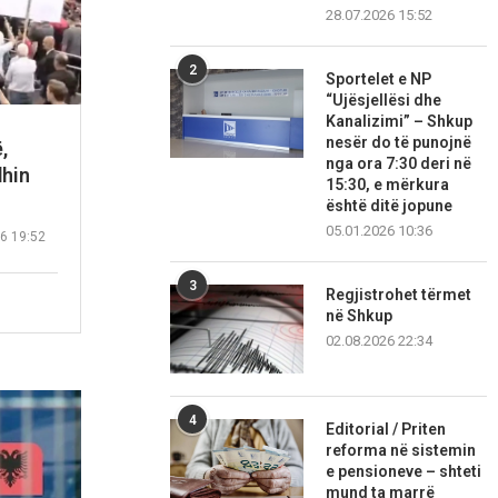
28.07.2026 15:52
2
Sportelet e NP
“Ujësjellësi dhe
Kanalizimi” – Shkup
nesër do të punojnë
,
nga ora 7:30 deri në
dhin
15:30, e mërkura
është ditë jopune
05.01.2026 10:36
6 19:52
3
Regjistrohet tërmet
në Shkup
02.08.2026 22:34
4
Editorial / Priten
reforma në sistemin
e pensioneve – shteti
mund ta marrë