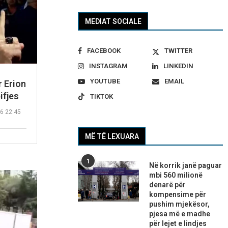
MEDIAT SOCIALE
FACEBOOK
TWITTER
INSTAGRAM
LINKEDIN
YOUTUBE
EMAIL
 Erion
ifjes
TIKTOK
6 22:45
MË TË LEXUARA
1
Në korrik janë paguar
mbi 560 milionë
denarë për
kompensime për
pushim mjekësor,
pjesa më e madhe
për lejet e lindjes