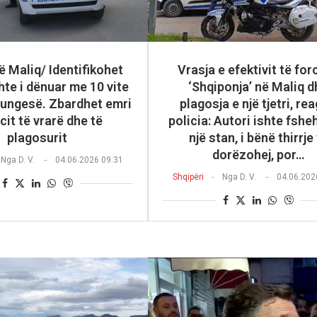
ë Maliq/ Identifikohet
Vrasja e efektivit të fo
shte i dënuar me 10 vite
‘Shqiponja’ në Maliq d
ungesë. Zbardhet emri
plagosja e një tjetri, re
icit të vrarë dhe të
policia: Autori ishte fshe
plagosurit
një stan, i bënë thirrje
dorëzohej, por…
Nga
D. V.
04.06.2026 09:31
Shqipëri
Nga
D. V.
04.06.202