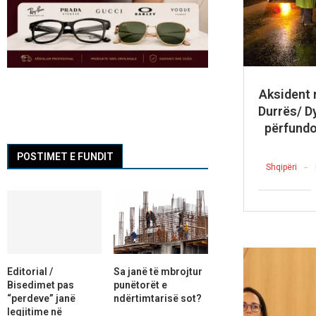
Aksident 
Durrës/ D
përfundo
POSTIMET E FUNDIT
Shqipëri
Editorial /
Sa janë të mbrojtur
Bisedimet pas
punëtorët e
“perdeve” janë
ndërtimtarisë sot?
legjitime në