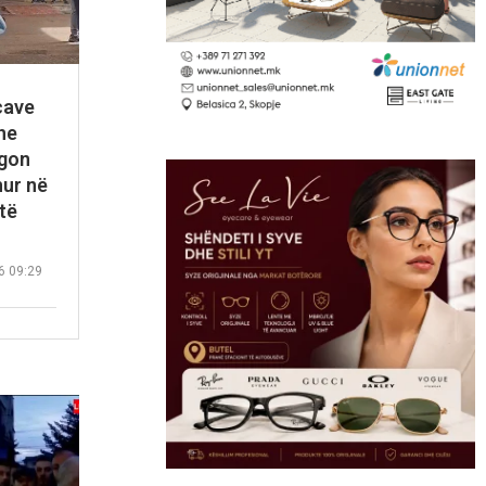
rcave
he
agon
hur në
 të
6 09:29