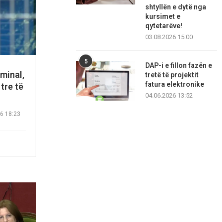
shtyllën e dytë nga
kursimet e
qytetarëve!
03.08.2026 15:00
5
DAP-i e fillon fazën e
minal,
tretë të projektit
fatura elektronike
tre të
04.06.2026 13:52
6 18:23