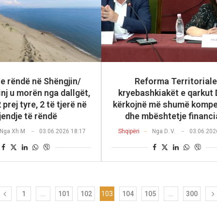
 e rëndë në Shëngjin/
Reforma Territoriale
inj u morën nga dallgët,
kryebashkiakët e qarkut 
prej tyre, 2 të tjerë në
kërkojnë më shumë komp
jendje të rëndë
dhe mbështetje financi
Nga
Xh M
03.06.2026 18:17
Shqipëri
Nga
D. V.
03.06.202
1
…
101
102
103
104
105
…
300