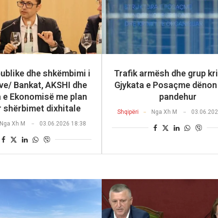
ublike dhe shkëmbimi i
Trafik armësh dhe grup kri
ve/ Bankat, AKSHI dhe
Gjykata e Posaçme dënon 
a e Ekonomisë me plan
pandehur
ër shërbimet dixhitale
Shqipëri
Nga
Xh M
03.06.202
Nga
Xh M
03.06.2026 18:38