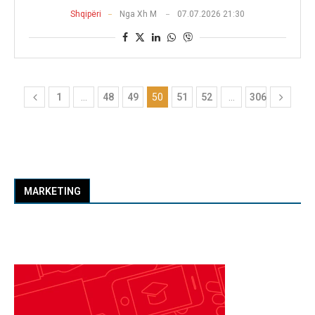
Shqipëri
Nga
Xh M
07.07.2026 21:30
1
…
48
49
50
51
52
…
306
MARKETING