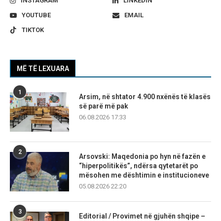
INSTAGRAM
LINKEDIN
YOUTUBE
EMAIL
TIKTOK
MË TË LEXUARA
1
Arsim, në shtator 4.900 nxënës të klasës
së parë më pak
06.08.2026 17:33
2
Arsovski: Maqedonia po hyn në fazën e
“hiperpolitikës”, ndërsa qytetarët po
mësohen me dështimin e institucioneve
05.08.2026 22:20
3
Editorial / Provimet në gjuhën shqipe –