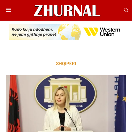
SHQIPËRI