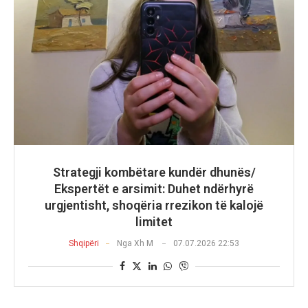
Strategji kombëtare kundër dhunës/
Ekspertët e arsimit: Duhet ndërhyrë
urgjentisht, shoqëria rrezikon të kalojë
limitet
Shqipëri
Nga
Xh M
07.07.2026 22:53