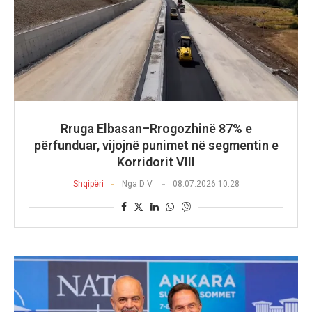
Rruga Elbasan–Rrogozhinë 87% e
përfunduar, vijojnë punimet në segmentin e
Korridorit VIII
Shqipëri
Nga
D V
08.07.2026 10:28