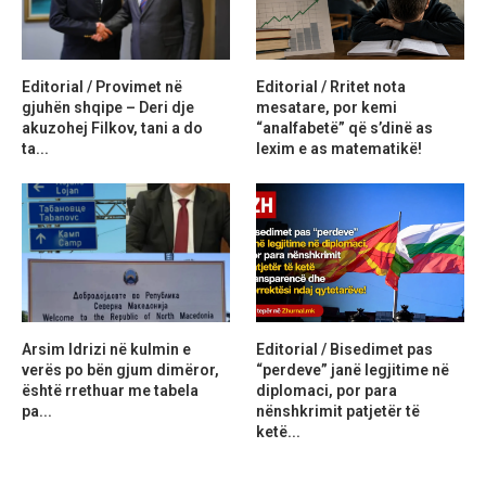
Editorial / Provimet në
Editorial / Rritet nota
gjuhën shqipe – Deri dje
mesatare, por kemi
akuzohej Filkov, tani a do
“analfabetë” që s’dinë as
ta...
lexim e as matematikë!
Arsim Idrizi në kulmin e
Editorial / Bisedimet pas
verës po bën gjum dimëror,
“perdeve” janë legjitime në
është rrethuar me tabela
diplomaci, por para
pa...
nënshkrimit patjetër të
ketë...