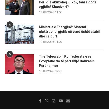
Deri dje akuzohej Filkov, tani a do ta
zgjidhë Shasivari?
10.08.2026 11:00
4
Ministria e Energjisë: Sistemi
elektroenergjetik në vend është stabil
dhe i sigurt
10.08.2026 11:07
5
The Telegraph: Konfederata e re
Evropiane do të përfshijë Ballkanin
Perëndimor
10.08.2026 09:23