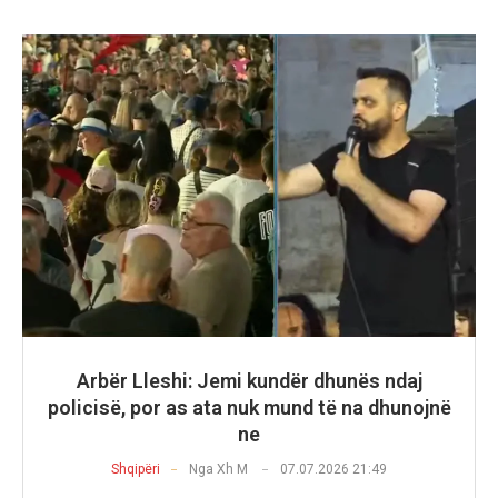
Arbër Lleshi: Jemi kundër dhunës ndaj
policisë, por as ata nuk mund të na dhunojnë
ne
Shqipëri
Nga
Xh M
07.07.2026 21:49