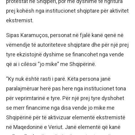
protestat në Shqipëri, por me dyshime të ngritura
prej kohësh nga institucionet shqiptare për aktivitet
ekstremist.
Sipas Karamuços, personat në fjalë kanë qenë në
vëmendje të autoriteteve shqiptare dhe për një prej
tyre ekzistojnë dyshime se financohet nga vende
që ai i cilësoi “jo mike” me Shqipërinë.
“Ky nuk është rasti i parë. Këta persona janë
paralajmëruar herë pas here nga institucionet tona
për veprimtarinë e tyre. Për një prej tyre dyshohet
se merr financime nga disa vende jo mike me
Shqipërinë për të aktivizuar elementë ekstremistë
në Maqedoninë e Veriut. Janë elementë që kanë