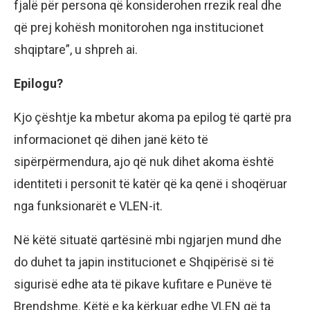
fjalë për persona që konsiderohen rrezik real dhe
që prej kohësh monitorohen nga institucionet
shqiptare”, u shpreh ai.
Epilogu?
Kjo çështje ka mbetur akoma pa epilog të qartë pra
informacionet që dihen janë këto të
sipërpërmendura, ajo që nuk dihet akoma është
identiteti i personit të katër që ka qenë i shoqëruar
nga funksionarët e VLEN-it.
Në këtë situatë qartësinë mbi ngjarjen mund dhe
do duhet ta japin institucionet e Shqipërisë si të
sigurisë edhe ata të pikave kufitare e Punëve të
Brendshme. Këtë e ka kërkuar edhe VLEN që ta