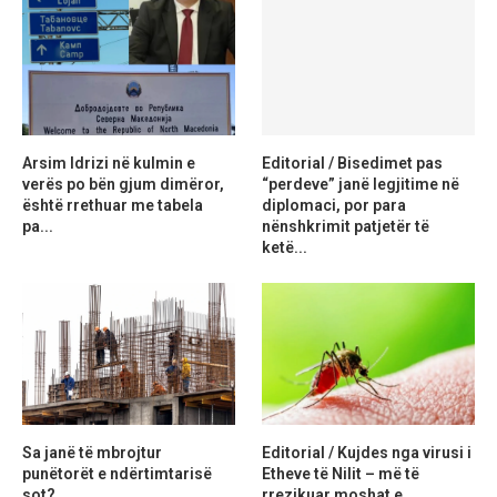
Arsim Idrizi në kulmin e
Editorial / Bisedimet pas
verës po bën gjum dimëror,
“perdeve” janë legjitime në
është rrethuar me tabela
diplomaci, por para
pa...
nënshkrimit patjetër të
ketë...
Sa janë të mbrojtur
Editorial / Kujdes nga virusi i
punëtorët e ndërtimtarisë
Etheve të Nilit – më të
sot?
rrezikuar moshat e...