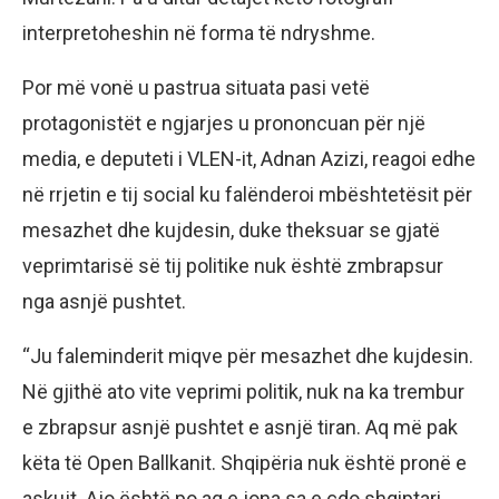
interpretoheshin në forma të ndryshme.
Por më vonë u pastrua situata pasi vetë
protagonistët e ngjarjes u prononcuan për një
media, e deputeti i VLEN-it, Adnan Azizi, reagoi edhe
në rrjetin e tij social ku falënderoi mbështetësit për
mesazhet dhe kujdesin, duke theksuar se gjatë
veprimtarisë së tij politike nuk është zmbrapsur
nga asnjë pushtet.
“Ju faleminderit miqve për mesazhet dhe kujdesin.
Në gjithë ato vite veprimi politik, nuk na ka trembur
e zbrapsur asnjë pushtet e asnjë tiran. Aq më pak
këta të Open Ballkanit. Shqipëria nuk është pronë e
askujt. Ajo është po aq e jona sa e çdo shqiptari,