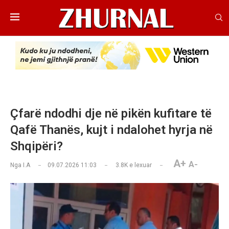
Çfarë ndodhi dje në pikën kufitare të
Qafë Thanës, kujt i ndalohet hyrja në
Shqipëri?
A+
A-
Nga
I.A
09.07.2026 11:03
3.8K
e lexuar