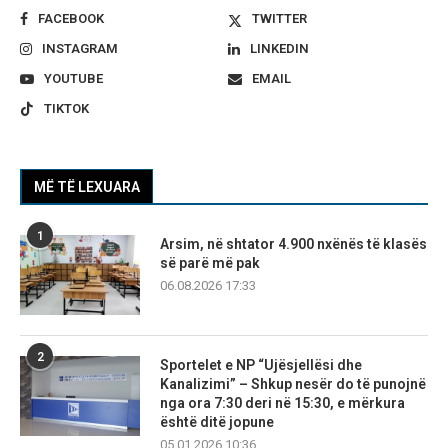
FACEBOOK
TWITTER
INSTAGRAM
LINKEDIN
YOUTUBE
EMAIL
TIKTOK
MË TË LEXUARA
1
Arsim, në shtator 4.900 nxënës të klasës
së parë më pak
06.08.2026 17:33
2
Sportelet e NP “Ujësjellësi dhe
Kanalizimi” – Shkup nesër do të punojnë
nga ora 7:30 deri në 15:30, e mërkura
është ditë jopune
05.01.2026 10:36