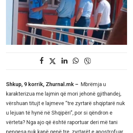
Shkup, 9 korrik, Zhurnal.mk –
Mbrëmja u
karakterizua me lajmin që mori jehonë gjithandej,
vërshuan titujt e lajmeve “tre zyrtarë shqiptarë nuk
u lejuan të hynë në Shqipëri”, por si qëndron e
vërteta? Nga ajo që është raportuar deri më tani
pengesa nuk kanë qenë tre zyrtarët e apostrofuar