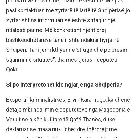
policia u vendosën në pozitë të vështirë. Më pas
pasi kontaktuan me zyrtarë të lartë të Shqipërisë jo
zyrtarisht na informuan se është shfaqur një
ndalesë për ne. Më konkretisht njërit prej
bashkëudhëtarëve tanë i ishte ndaluar hyrja në
Shqipëri. Tani jemi kthyer në Strugë dhe po presim
sqarimin e situatës”, tha mes tjerash deputeti
Qoku.
Si po interpretohet kjo ngjarje nga Shqipëria?
Eksperti i kriminalistikës, Ervin Karamuço, ka dhënë
detaje mbi ndalimin e deputetëve nga Maqedonia e
Veriut në pikën kufitare të Qafë Thanës, duke
deklaruar se masa nuk lidhet drejtpërdrejt me