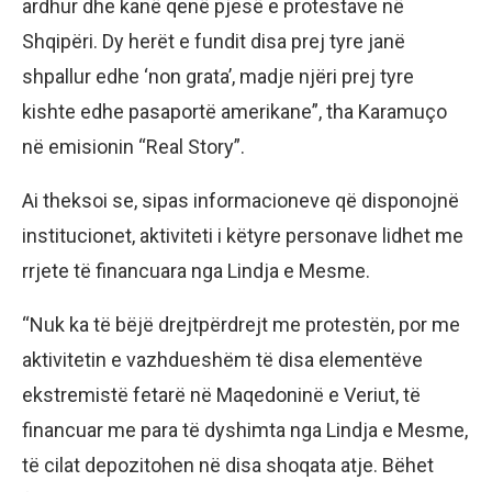
ardhur dhe kanë qenë pjesë e protestave në
Shqipëri. Dy herët e fundit disa prej tyre janë
shpallur edhe ‘non grata’, madje njëri prej tyre
kishte edhe pasaportë amerikane”, tha Karamuço
në emisionin “Real Story”.
Ai theksoi se, sipas informacioneve që disponojnë
institucionet, aktiviteti i këtyre personave lidhet me
rrjete të financuara nga Lindja e Mesme.
“Nuk ka të bëjë drejtpërdrejt me protestën, por me
aktivitetin e vazhdueshëm të disa elementëve
ekstremistë fetarë në Maqedoninë e Veriut, të
financuar me para të dyshimta nga Lindja e Mesme,
të cilat depozitohen në disa shoqata atje. Bëhet