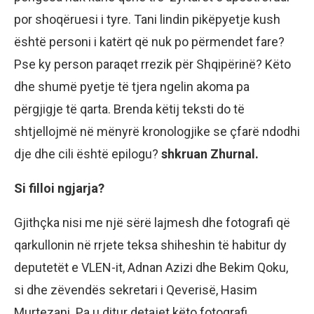
por shoqëruesi i tyre. Tani lindin pikëpyetje kush
është personi i katërt që nuk po përmendet fare?
Pse ky person paraqet rrezik për Shqipërinë? Këto
dhe shumë pyetje të tjera ngelin akoma pa
përgjigje të qarta. Brenda këtij teksti do të
shtjellojmë në mënyrë kronologjike se çfarë ndodhi
dje dhe cili është epilogu?
shkruan Zhurnal.
Si filloi ngjarja?
Gjithçka nisi me një sërë lajmesh dhe fotografi që
qarkullonin në rrjete teksa shiheshin të habitur dy
deputetët e VLEN-it, Adnan Azizi dhe Bekim Qoku,
si dhe zëvendës sekretari i Qeverisë, Hasim
Murtezani. Pa u ditur detajet këto fotografi