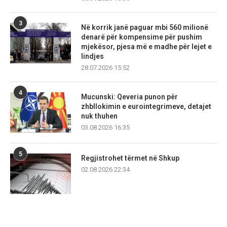
3
Në korrik janë paguar mbi 560 milionë
denarë për kompensime për pushim
mjekësor, pjesa më e madhe për lejet e
lindjes
28.07.2026 15:52
4
Mucunski: Qeveria punon për
zhbllokimin e eurointegrimeve, detajet
nuk thuhen
03.08.2026 16:35
5
Regjistrohet tërmet në Shkup
02.08.2026 22:34