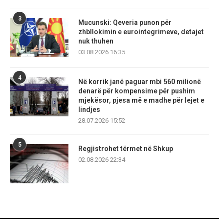
3
Mucunski: Qeveria punon për
zhbllokimin e eurointegrimeve, detajet
nuk thuhen
03.08.2026 16:35
4
Në korrik janë paguar mbi 560 milionë
denarë për kompensime për pushim
mjekësor, pjesa më e madhe për lejet e
lindjes
28.07.2026 15:52
5
Regjistrohet tërmet në Shkup
02.08.2026 22:34