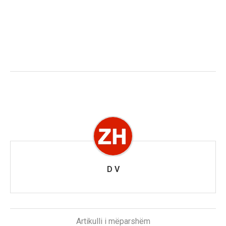
D V
Artikulli i mëparshëm