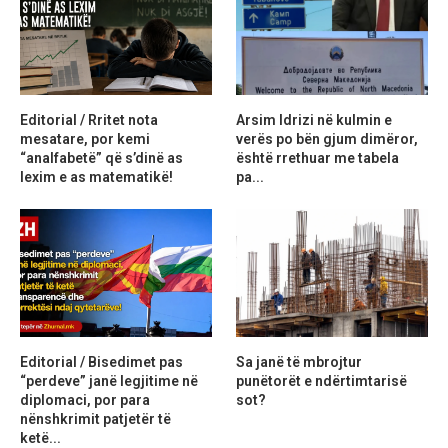
Editorial / Rritet nota
Arsim Idrizi në kulmin e
mesatare, por kemi
verës po bën gjum dimëror,
“analfabetë” që s’dinë as
është rrethuar me tabela
lexim e as matematikë!
pa...
Editorial / Bisedimet pas
Sa janë të mbrojtur
“perdeve” janë legjitime në
punëtorët e ndërtimtarisë
diplomaci, por para
sot?
nënshkrimit patjetër të
ketë...