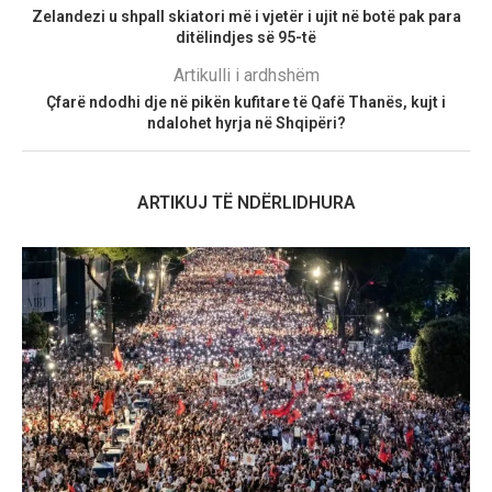
Zelandezi u shpall skiatori më i vjetër i ujit në botë pak para
ditëlindjes së 95-të
Artikulli i ardhshëm
Çfarë ndodhi dje në pikën kufitare të Qafë Thanës, kujt i
ndalohet hyrja në Shqipëri?
ARTIKUJ TË NDËRLIDHURA