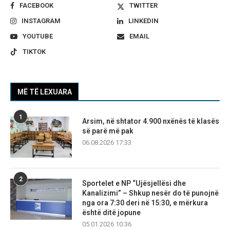
FACEBOOK
TWITTER
INSTAGRAM
LINKEDIN
YOUTUBE
EMAIL
TIKTOK
MË TË LEXUARA
1
Arsim, në shtator 4.900 nxënës të klasës
së parë më pak
06.08.2026 17:33
2
Sportelet e NP “Ujësjellësi dhe
Kanalizimi” – Shkup nesër do të punojnë
nga ora 7:30 deri në 15:30, e mërkura
është ditë jopune
05.01.2026 10:36