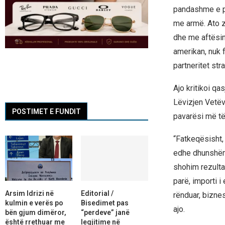
pandashme e p
me armë. Ato zh
dhe me aftësinë
amerikan, nuk f
partneritet str
Ajo kritikoi q
Lëvizjen Vetëv
POSTIMET E FUNDIT
pavarësi më të
“Fatkeqësisht,
edhe dhunshëm, 
shohim rezulta
parë, importi i
Arsim Idrizi në
Editorial /
rënduar, bizne
kulmin e verës po
Bisedimet pas
ajo.
bën gjum dimëror,
“perdeve” janë
është rrethuar me
legjitime në