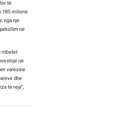
or të
th 185 milionë
, nga një
qarkullim në
o mbetet
investojë në
len varësinë
tarëve dhe
a të reja”,