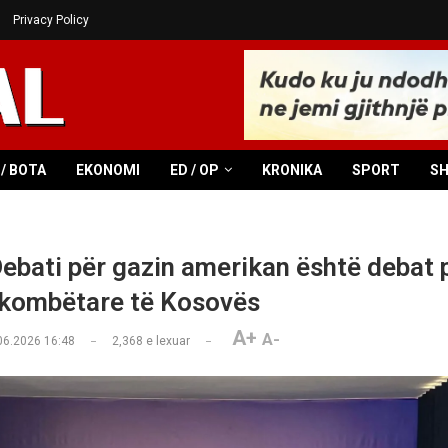
Privacy Policy
/ BOTA
EKONOMI
ED / OP
KRONIKA
SPORT
S
Debati për gazin amerikan është debat 
 kombëtare të Kosovës
A+
A-
06.2026 16:48
2,368
e lexuar