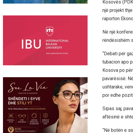
Kosovës (PDK),
një projekt thj
raporton Ekono
Në një konfere
rëndësishëm sa 
“Debati për ga
tubacion apo p
Kosova po përb
pavarësisë. Në
ushtarake, ven
por edhe pozit
Sipas saj, pav
aftësinë e shte
“Në botën e so