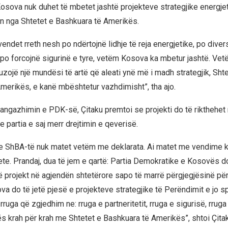
Kosova nuk duhet të mbetet jashtë projekteve strategjike energjet
n nga Shtetet e Bashkuara të Amerikës.
ndet rreth nesh po ndërtojnë lidhje të reja energjetike, po divers
 po forcojnë sigurinë e tyre, vetëm Kosova ka mbetur jashtë. V
zojë një mundësi të artë që aleati ynë më i madh strategjik, Shte
merikës, e kanë mbështetur vazhdimisht”, tha ajo.
 angazhimin e PDK-së, Çitaku premtoi se projekti do të rikthehet
 partia e saj merr drejtimin e qeverisë.
me ShBA-të nuk matet vetëm me deklarata. Ai matet me vendime 
ete. Prandaj, dua të jem e qartë: Partia Demokratike e Kosovës do
 projekt në agjendën shtetërore sapo të marrë përgjegjësinë pë
va do të jetë pjesë e projekteve strategjike të Perëndimit e jo s
rruga që zgjedhim ne: rruga e partneritetit, rruga e sigurisë, rruga 
s krah për krah me Shtetet e Bashkuara të Amerikës”, shtoi Çitak