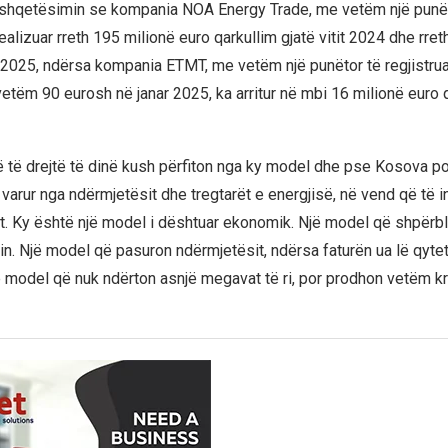
 shqetësimin se kompania NOA Energy Trade, me vetëm një punët
 realizuar rreth 195 milionë euro qarkullim gjatë vitit 2024 dhe rre
t 2025, ndërsa kompania ETMT, me vetëm një punëtor të regjistruar
vetëm 90 eurosh në janar 2025, ka arritur në mbi 16 milionë euro 
ë të drejtë të dinë kush përfiton nga ky model dhe pse Kosova p
 varur nga ndërmjetësit dhe tregtarët e energjisë, në vend që të 
t. Ky është një model i dështuar ekonomik. Një model që shpërb
in. Një model që pasuron ndërmjetësit, ndërsa faturën ua lë qyte
 model që nuk ndërton asnjë megavat të ri, por prodhon vetëm kriz