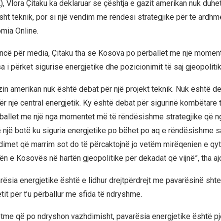
 Vlora Çitaku ka deklaruar se çështja e gazit amerikan nuk duhet 
esht teknik, por si një vendim me rëndësi strategjike për të ardhm
mia Online.
ncë për media, Çitaku tha se Kosova po përballet me një moment
i përket sigurisë energjetike dhe pozicionimit të saj gjeopolitik
zin amerikan nuk është debat për një projekt teknik. Nuk është de
ër një central energjetik. Ky është debat për sigurinë kombëtare
allet me një nga momentet më të rëndësishme strategjike që ng
 një botë ku siguria energjetike po bëhet po aq e rëndësishme s
dimet që marrim sot do të përcaktojnë jo vetëm mirëqenien e qyt
ën e Kosovës në hartën gjeopolitike për dekadat që vijnë”, tha aj
arësia energjetike është e lidhur drejtpërdrejt me pavarësinë sht
tit për t’u përballur me sfida të ndryshme.
tme që po ndryshon vazhdimisht, pavarësia energjetike është p