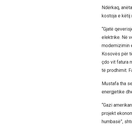
Ndërkaq, anëta
kostoja e këti
“Gjatë qeverisj
elektrike. Në 
modernizimin e
Kosovës për të
çdo vit fatura 
të prodhimit. F
Mustafa tha se
energjetike dh
“Gazi amerikan 
projekt ekonom
humbasë”, shto