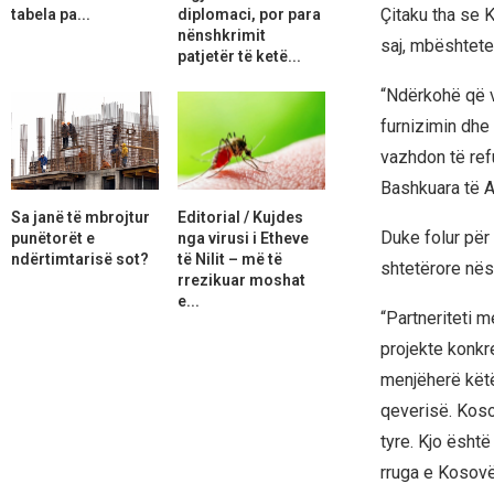
Çitaku tha se 
tabela pa...
diplomaci, por para
nënshkrimit
saj, mbështete
patjetër të ketë...
“Ndërkohë që ve
furnizimin dhe
vazhdon të refu
Bashkuara të A
Sa janë të mbrojtur
Editorial / Kujdes
Duke folur për
punëtorët e
nga virusi i Etheve
ndërtimtarisë sot?
të Nilit – më të
shtetërore nëse
rrezikuar moshat
e...
“Partneriteti 
projekte konkr
menjëherë këtë
qeverisë. Koso
tyre. Kjo është 
rruga e Kosovë