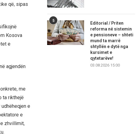
ike që, sipas
5
Editorial / Priten
ifikojnë
reforma në sistemin
e pensioneve – shteti
etëm Kosova
mund ta marrë
tet e
shtyllën e dytë nga
kursimet e
qytetarëve!
03.08.2026 15:00
 në agjendën
konkrete, me
 ta rikthejë
r udhëheqjen e
pektatore e
e zhvillimit,
u.