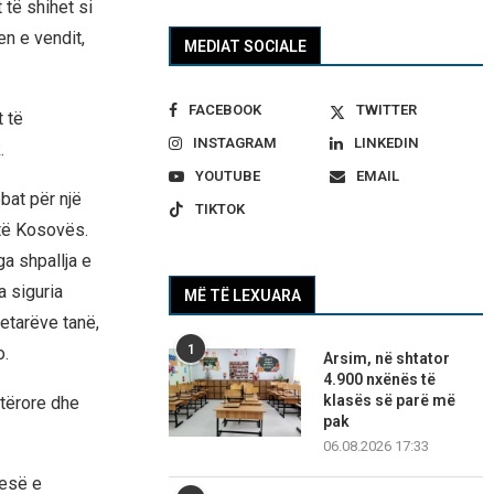
të shihet si
en e vendit,
MEDIAT SOCIALE
FACEBOOK
TWITTER
 të
INSTAGRAM
LINKEDIN
.
YOUTUBE
EMAIL
bat për një
TIKTOK
 të Kosovës.
a shpallja e
a siguria
MË TË LEXUARA
etarëve tanë,
1
o.
Arsim, në shtator
4.900 nxënës të
klasës së parë më
etërore dhe
pak
06.08.2026 17:33
jesë e