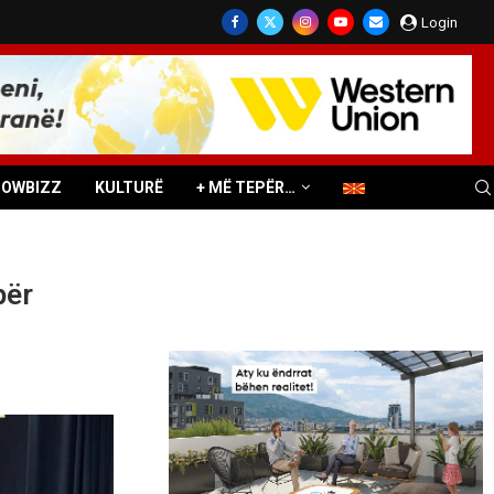
Login
HOWBIZZ
KULTURË
+ MË TEPËR…
për