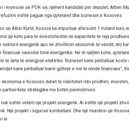
ri i kryesisë së PDK-së, njëherit kandidati për deputet, Arben Mu
j refuzimi është paguar nga qytetarët dhe bizneset e Kosovës.
es së Albin Kurtit, Kosova ka importuar afërsisht 1 miliard euro e
vend që këto para të investoheshin në kapacitete të reja prodhues
 sektorit energjetik apo në zhvillimin ekonomik të vendit, ato ka
 financuar varësinë tonë energjetike. Në të njëjtën kohë, qytetar
më të larta të energjisë elektrike. Bizneset kanë përballuar kost
amiljet kanë përballuar barrë gjithnjë e më të rëndë financiare”, t
 ekonomia e Kosovës duhet të ndërtohet mbi prodhim, investim, 
e partneritete strategjike me botën perëndimore.
nuk është vetëm një projekt energjetik. Ai është një projekt zhvil
ik. Një projekt i sigurisë kombëtare. Dhe një mundësi që Kosova
i ai.