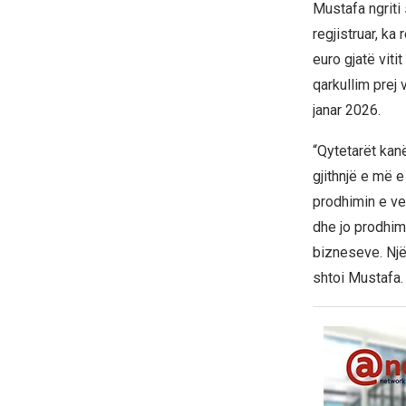
Mustafa ngriti
regjistruar, ka
euro gjatë viti
qarkullim prej 
janar 2026.
“Qytetarët kan
gjithnjë e më e
prodhimin e ve
dhe jo prodhim
bizneseve. Një
shtoi Mustafa.