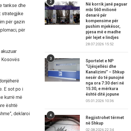
2
Në korrik janë paguar
e tankse dhe
mbi 560 milionë
 strategjike
denarë për
kompensime për
sim për gazin
pushim mjekësor,
iplomaci, për
pjesa më e madhe
për lejet e lindjes
28.07.2026 15:52
e akuzuar
3
in Kosovës
Sportelet e NP
“Ujësjellësi dhe
Kanalizimi” – Shkup
nesër do të punojnë
ndonjëherë
nga ora 7:30 deri në
15:30, e mërkura
. E sot po i
është ditë jopune
se kurrë më
05.01.2026 10:36
are është
shme”, deklaroi
4
Regjistrohet tërmet
në Shkup
02.08.2026 22:34