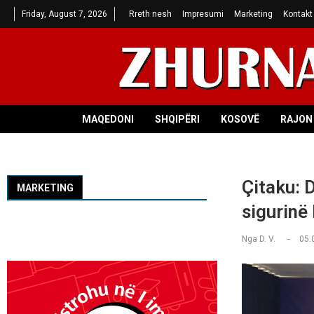
Friday, August 7, 2026
Rreth nesh
Impresumi
Marketing
Kontakt
MAQEDONI
SHQIPËRI
KOSOVË
RAJON 
Çitaku: 
MARKETING
sigurinë
Nga
D. V.
05.