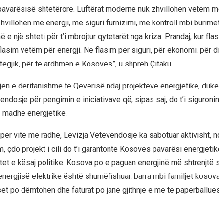
avarësisë shtetërore. Luftërat moderne nuk zhvillohen vetëm m
villohen me energji, me siguri furnizimi, me kontroll mbi burimet
 e një shteti për t’i mbrojtur qytetarët nga kriza. Prandaj, kur fla
lasim vetëm për energji. Ne flasim për siguri, për ekonomi, për d
ategjik, për të ardhmen e Kosovës”, u shpreh Çitaku.
asjen e deritanishme të Qeverisë ndaj projekteve energjetike, duk
endosje për pengimin e iniciativave që, sipas saj, do t’i siguron
 madhe energjetike.
 për vite me radhë, Lëvizja Vetëvendosje ka sabotuar aktivisht, 
çdo projekt i cili do t’i garantonte Kosovës pavarësi energjetike
tet e kësaj politike. Kosova po e paguan energjinë më shtrenjtë 
 energjisë elektrike është shumëfishuar, barra mbi familjet kosov
set po dëmtohen dhe faturat po janë gjithnjë e më të papërballue