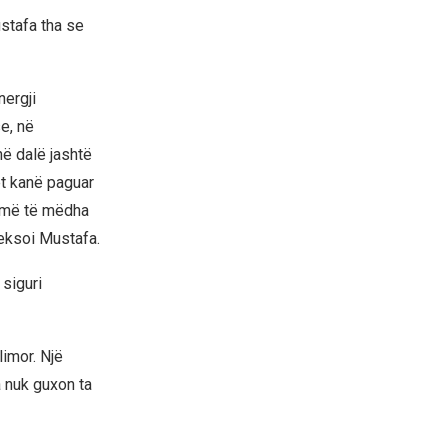
stafa tha se
nergji
e, në
në dalë jashtë
ët kanë paguar
o më të mëdha
heksoi Mustafa.
siguri
limor. Një
 nuk guxon ta