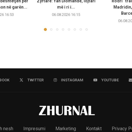
bështetjen për
Zyrtare: Yan Diomande, lojtari
Rodri “tra
non në garën...
më i ri i...
Madridin,
Barc
26 16:53
06.08.2026 16:15
06.08.2
BOOK
TWITTER
INSTAGRAM
YOUTUBE
h nesh
Impresumi
Marketing
Kontakt
Privacy P