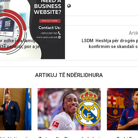
parshëm
Arti
r edhe jeta familjare”, Rama-
LSDM: Heshtja për drogën p
 të pavarur, por a jeni të
konfirmim se skandali s
ARTIKUJ TË NDËRLIDHURA