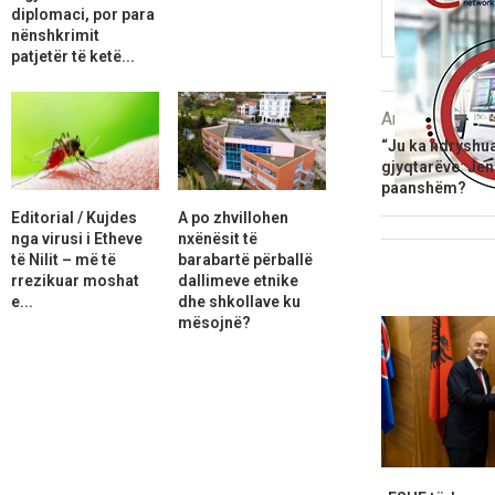
diplomaci, por para
nënshkrimit
patjetër të ketë...
Artikulli i më
“Ju ka ndryshua
gjyqtarëve: Jeni
paanshëm?
Editorial / Kujdes
A po zhvillohen
nga virusi i Etheve
nxënësit të
të Nilit – më të
barabartë përballë
rrezikuar moshat
dallimeve etnike
e...
dhe shkollave ku
mësojnë?