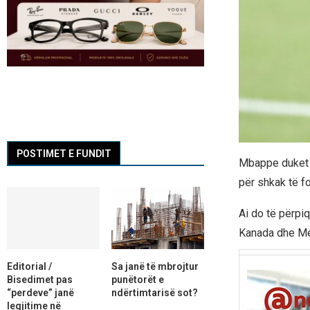
POSTIMET E FUNDIT
Mbappe duket s
për shkak të f
Ai do të përpi
Kanada dhe M
Editorial /
Sa janë të mbrojtur
Bisedimet pas
punëtorët e
“perdeve” janë
ndërtimtarisë sot?
legjitime në