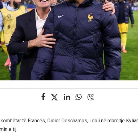
it kombëtar të Francës, Didier Deschamps, i doli në mbrojtje Kyli
in e tij.