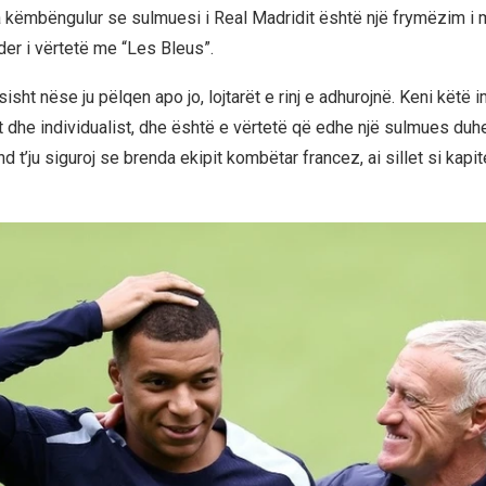
ëmbëngulur se sulmuesi i Real Madridit është një frymëzim i 
lider i vërtetë me “Les Bleus”.
sisht nëse ju pëlqen apo jo, lojtarët e rinj e adhurojnë. Keni këtë im
t dhe individualist, dhe është e vërtetë që edhe një sulmues duhe
d t’ju siguroj se brenda ekipit kombëtar francez, ai sillet si kapit