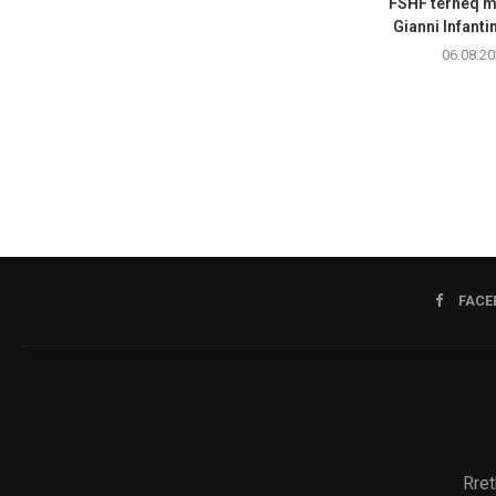
FSHF tërheq m
Gianni Infanti
06.08.20
FACE
Rret