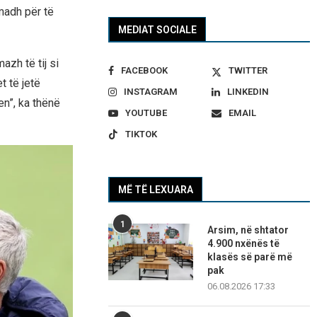
madh për të
MEDIAT SOCIALE
azh të tij si
FACEBOOK
TWITTER
t të jetë
INSTAGRAM
LINKEDIN
en”, ka thënë
YOUTUBE
EMAIL
TIKTOK
MË TË LEXUARA
1
Arsim, në shtator
4.900 nxënës të
klasës së parë më
pak
06.08.2026 17:33