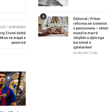
5
Editorial / Priten
reforma në sistemin
kulli i ardhshëm
e pensioneve – shteti
mund ta marrë
rej 5 tonë është
shtyllën e dytë nga
hkon në majat e
kursimet e
qeverisë
qytetarëve!
03.08.2026 15:00