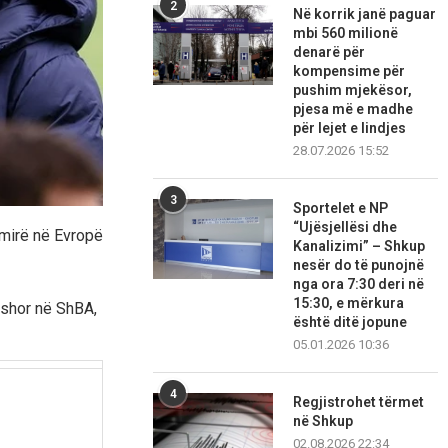
2
Në korrik janë paguar
mbi 560 milionë
denarë për
kompensime për
pushim mjekësor,
pjesa më e madhe
për lejet e lindjes
28.07.2026 15:52
3
Sportelet e NP
“Ujësjellësi dhe
 mirë në Evropë
Kanalizimi” – Shkup
nesër do të punojnë
nga ora 7:30 deri në
15:30, e mërkura
rshor në ShBA,
është ditë jopune
05.01.2026 10:36
4
Regjistrohet tërmet
në Shkup
02.08.2026 22:34