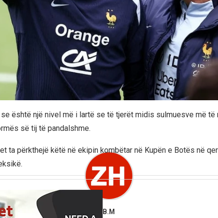
e është një nivel më i lartë se të tjerët midis sulmuesve më të
ormës së tij të pandalshme.
qet ta përkthejë këtë në ekipin kombëtar në Kupën e Botës në qe
eksikë.
B.M