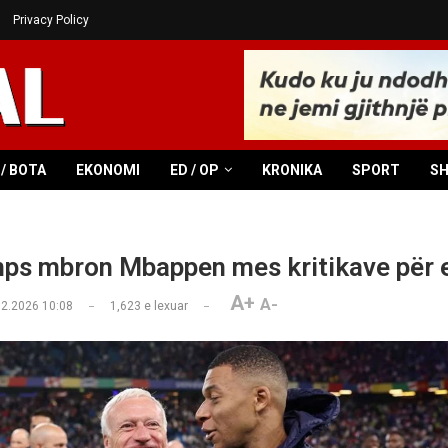
Privacy Policy
/ BOTA
EKONOMI
ED / OP
KRONIKA
SPORT
S
ps mbron Mbappen mes kritikave për 
A+
A-
02.2026 10:08
1,623
e lexuar