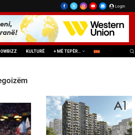
Login
HOWBIZZ
KULTURË
+ MË TEPËR…
egoizëm