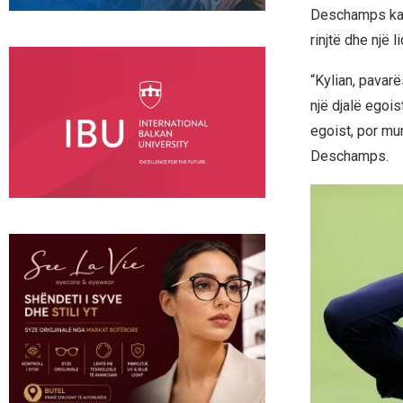
Deschamps ka k
rinjtë dhe një 
“Kylian, pavarë
një djalë egois
egoist, por mun
Deschamps.