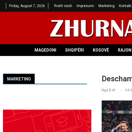
Friday, August 7, 2026
Rreth nesh
Impresumi
Marketing
Kontakt
MAQEDONI
SHQIPËRI
KOSOVË
RAJON 
Descham
MARKETING
Nga
B.M
04.